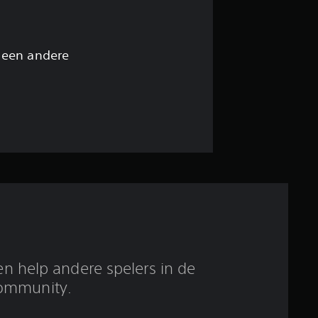
e
l
i
 een andere
n
g
4
.
5
6
/
en help andere spelers in de
ommunity.
5