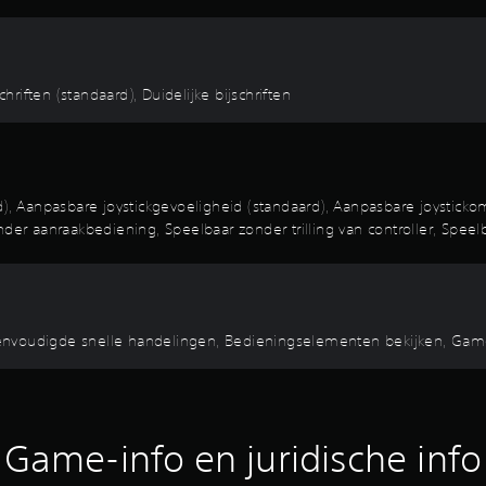
chriften (standaard), Duidelijke bijschriften
 Aanpasbare joystickgevoeligheid (standaard), Aanpasbare joystickom
 aanraakbediening, Speelbaar zonder trilling van controller, Speelba
eenvoudigde snelle handelingen, Bedieningselementen bekijken, Ga
Game-info en juridische info