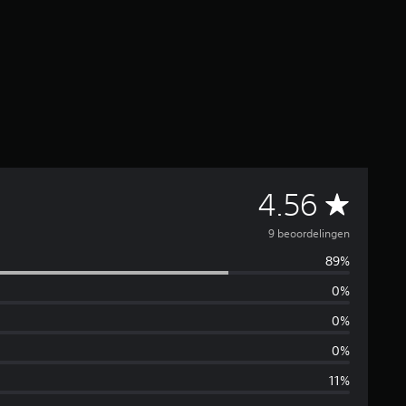
G
4.56
e
9 beoordelingen
89%
m
0%
i
0%
d
0%
11%
d