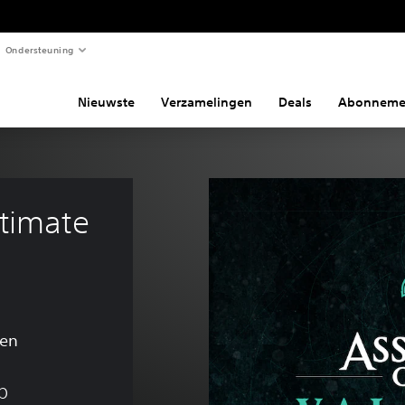
Ondersteuning
Nieuwste
Verzamelingen
Deals
Abonneme
timate 
gen
p