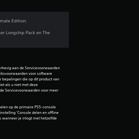
g
e
imate Edition.
n
ker Longship Pack en The
erhevig aan de Servicevoorwaarden 
iksvoorwaarden voor software 
e bepalingen die op dit product van 
et als u niet met deze 
de Servicevoorwaarden voor meer 
elen op de primaire PS5-console 
nstelling 'Console delen en offline 
 wanneer je inlogt met hetzelfde 