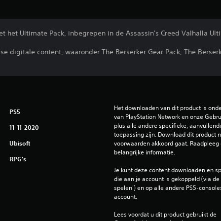
t het Ultimate Pack, inbegrepen in de Assassin's Creed Valhalla Ult
rse digitale content, waaronder The Berserker Gear Pack, The Berser
Het downloaden van dit product is ond
PS5
van PlayStation Network en onze Gebru
plus alle andere specifieke, aanvullend
11-11-2020
toepassing zijn. Download dit product ni
Ubisoft
voorwaarden akkoord gaat. Raadpleeg 
belangrijke informatie.
RPG's
Je kunt deze content downloaden en sp
die aan je account is gekoppeld (via de i
spelen') en op alle andere PS5-consoles
account.
Lees voordat u dit product gebruikt de 