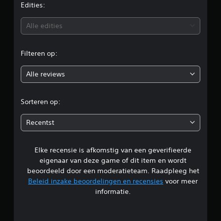
e
Edities:
b
Alle edities
e
Filteren op:
o
Alle reviews
o
r
Sorteren op:
d
Recentst
e
Elke recensie is afkomstig van een geverifieerde
l
eigenaar van deze game of dit item en wordt
i
beoordeeld door een moderatieteam. Raadpleeg het
Beleid inzake beoordelingen en recensies
voor meer
n
informatie.
g