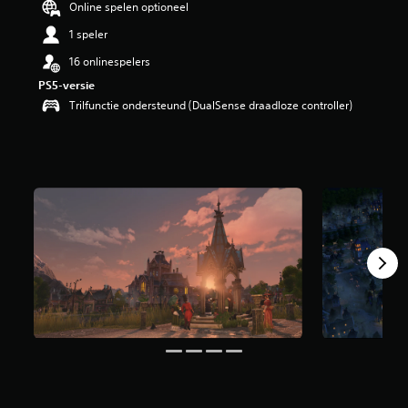
Online spelen optioneel
g
4
1 speler
.
1
16 onlinespelers
7
PS5-versie
/
Trilfunctie ondersteund (DualSense draadloze controller)
5
s
t
e
r
r
e
n
u
i
t
6
b
e
o
o
r
d
e