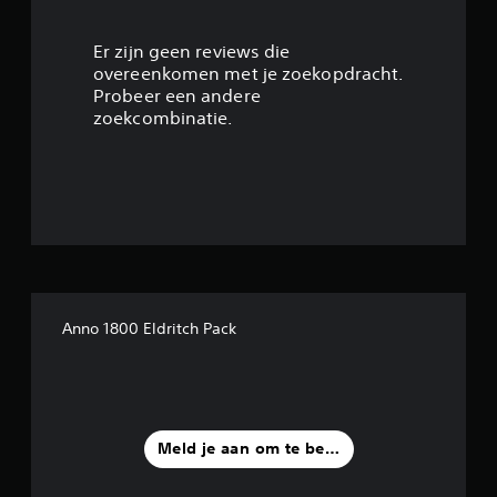
4
.
Er zijn geen reviews die
overeenkomen met je zoekopdracht.
1
Probeer een andere
zoekcombinatie.
7
/
5
s
t
Anno 1800 Eldritch Pack
e
r
r
Meld je aan om te beoordelen
e