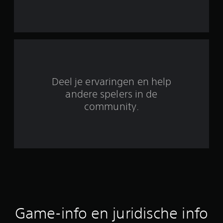
n
u
i
t
6
Deel je ervaringen en help
b
andere spelers in de
community.
e
o
o
r
d
e
Game-info en juridische info