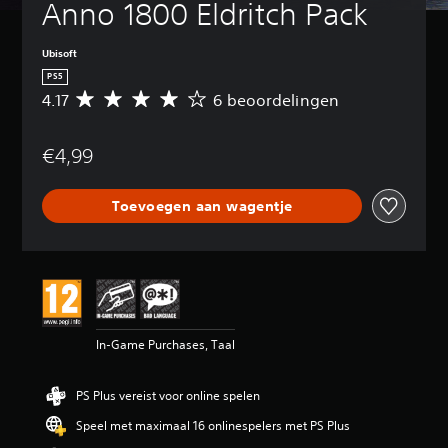
Anno 1800 Eldritch Pack
Ubisoft
PS5
4.17
6 beoordelingen
G
e
m
€4,99
i
d
d
Toevoegen aan wagentje
e
l
d
e
b
e
o
o
In-Game Purchases, Taal
r
d
e
PS Plus vereist voor online spelen
l
i
Speel met maximaal 16 onlinespelers met PS Plus
n