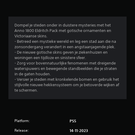
l
i
n
Dompel je steden onder in duistere mysteries met het
Anno 1800 Eldritch Pack met gotische ornamenten en
g
Victoriaanse skins.
- Betreed een mystieke wereld en leg een stad aan die na
e
zonsondergang verandert in een angstaanjagende plek.
- De nieuwe gotische skins geven je ziekenhuizen en
n
woningen een tijdloze en sinistere sfeer.
- Zorg voor bovennatuurlijke fenomenen met dreigende
waterspuwers en bewegende standbeelden die je straten
in de gaten houden.
- Versier je steden met kronkelende bomen en gebruik het
stijlvolle nieuwe hekkensysteem om je betoverde wijken af
te schermen.
Platform:
PS5
Release:
14-11-2023