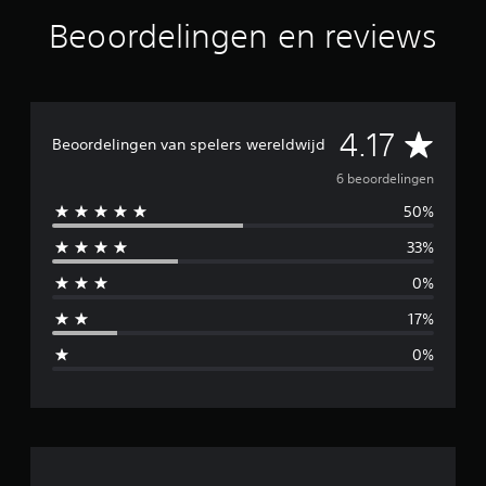
l
Beoordelingen en reviews
i
n
g
e
n
G
4.17
Beoordelingen van spelers wereldwijd
e
6 beoordelingen
50%
m
33%
i
0%
d
17%
d
0%
e
l
d