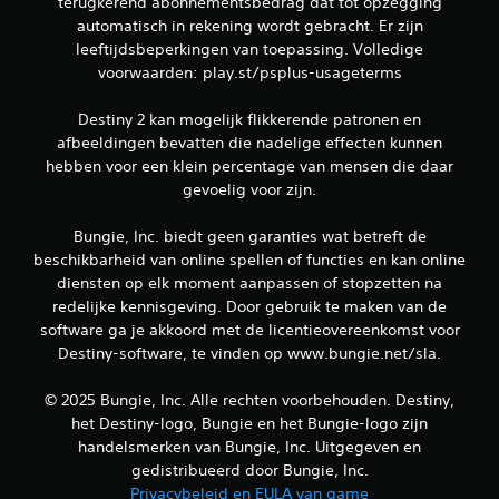
terugkerend abonnementsbedrag dat tot opzegging
p
automatisch in rekening wordt gebracht. Er zijn
t
i
leeftijdsbeperkingen van toepassing. Volledige
e
voorwaarden: play.st/psplus-usageterms
s
b
Destiny 2 kan mogelijk flikkerende patronen en
e
afbeeldingen bevatten die nadelige effecten kunnen
s
hebben voor een klein percentage van mensen die daar
c
h
gevoelig voor zijn.
i
k
Bungie, Inc. biedt geen garanties wat betreft de
b
beschikbarheid van online spellen of functies en kan online
a
diensten op elk moment aanpassen of stopzetten na
a
redelijke kennisgeving. Door gebruik te maken van de
r
o
software ga je akkoord met de licentieovereenkomst voor
m
Destiny-software, te vinden op www.bungie.net/sla.
j
o
© 2025 Bungie, Inc. Alle rechten voorbehouden. Destiny,
y
het Destiny-logo, Bungie en het Bungie-logo zijn
s
handelsmerken van Bungie, Inc. Uitgegeven en
t
i
gedistribueerd door Bungie, Inc.
c
Privacybeleid en EULA van game