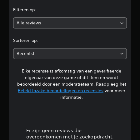
g
.
e
r
a
e
Filteren op:
a
o
n
D
n
w
u
Alle reviews
p
o
i
i
a
j
s
d
r
z
Sorteren op:
s
e
i
e
l
g
d
n
Recentst
e
i
.
n
e
j
o
k
m
Elke recensie is afkomstig van een geverifieerde
l
A
e
z
eigenaar van deze game of dit item en wordt
a
o
e
i
beoordeeld door een moderatieteam. Raadpleeg het
n
n
m
Beleid inzake beoordelingen en recensies
voor meer
p
d
a
n
a
informatie.
e
k
s
r
k
g
b
e
t
l
a
i
2
i
r
t
j
e
e
.
Er zijn geen reviews die
k
j
l
overeenkomen met je zoekopdracht.
e