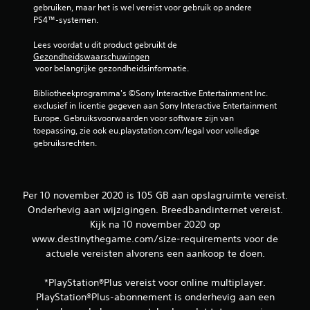
a
gebruiken, maar het is wel vereist voor gebruik op andere 
n
PS4™-systemen.
d
a
Lees voordat u dit product gebruikt de 
Gezondheidswaarschuwingen
a
 voor belangrijke gezondheidsinformatie.
r
d
Bibliotheekprogramma's ©Sony Interactive Entertainment Inc. 
)
exclusief in licentie gegeven aan Sony Interactive Entertainment 
E
Europe. Gebruiksvoorwaarden voor software zijn van 
r
toepassing, zie ook eu.playstation.com/legal voor volledige 
z
gebruiksrechten.
i
j
n
e
Per 10 november 2020 is 105 GB aan opslagruimte vereist.
e
Onderhevig aan wijzigingen. Breedbandinternet vereist.
n
Kijk na 10 november 2020 op
a
www.destinythegame.com/size-requirements voor de
a
n
actuele vereisten alvorens een aankoop te doen.
t
a
*PlayStation®Plus vereist voor online multiplayer.
l
PlayStation®Plus-abonnement is onderhevig aan een
o