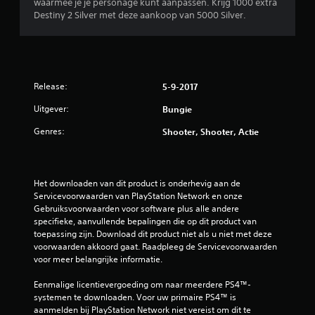
waarmee je je personage kunt aanpassen. Krijg 1000 extra
a
Destiny 2 Silver met deze aankoop van 5000 Silver.
r
e
j
o
y
Release:
5-9-2017
s
t
Uitgever:
Bungie
i
Genres:
Shooter, Shooter, Actie
c
k
o
m
Het downloaden van dit product is onderhevig aan de 
k
Servicevoorwaarden van PlayStation Network en onze 
e
Gebruiksvoorwaarden voor software plus alle andere 
r
specifieke, aanvullende bepalingen die op dit product van 
i
toepassing zijn. Download dit product niet als u niet met deze 
n
voorwaarden akkoord gaat. Raadpleeg de Servicevoorwaarden 
voor meer belangrijke informatie.
g
(
Eenmalige licentievergoeding om naar meerdere PS4™-
s
systemen te downloaden. Voor uw primaire PS4™ is 
t
aanmelden bij PlayStation Network niet vereist om dit te 