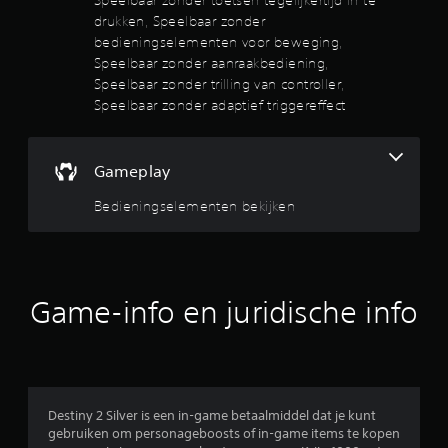
h
e
drukken, Speelbaar zonder
i
bedieningselementen voor beweging,
d
Speelbaar zonder aanraakbediening,
b
Speelbaar zonder trilling van controller,
e
Speelbaar zonder adaptief triggereffect
s
c
h
i
Gameplay
k
b
Bedieningselementen bekijken
a
a
r
.
Game-info en juridische info
A
a
n
p
a
Destiny 2 Silver is een in-game betaalmiddel dat je kunt
s
gebruiken om personageboosts of in-game items te kopen
b