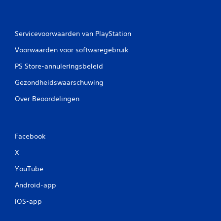
.
S
Servicevoorwaarden van PlayStation
p
e
Voorwaarden voor softwaregebruik
e
PS Store-annuleringsbeleid
l
b
Gezondheidswaarschuwing
a
a
Over Beoordelingen
r
z
o
Facebook
n
d
X
e
r
YouTube
t
Android-app
o
e
iOS-app
t
s