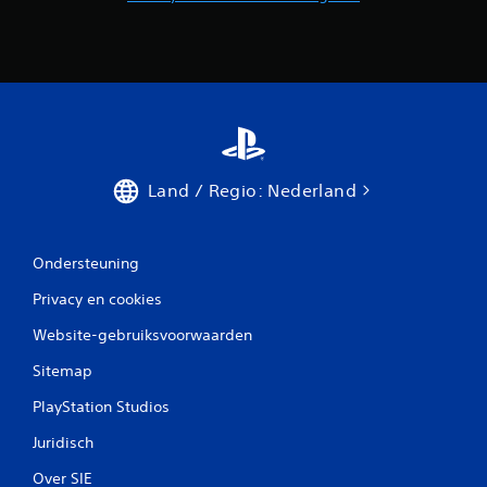
k
f
u
n
c
t
i
o
n
a
Land / Regio: Nederland
l
i
t
Ondersteuning
e
i
Privacy en cookies
t
o
Website-gebruiksvoorwaarden
m
t
Sitemap
e
k
PlayStation Studios
e
r
Juridisch
e
Over SIE
n