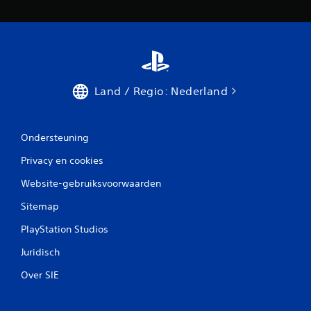
.
S
p
e
e
Land / Regio: Nederland
l
b
a
Ondersteuning
a
r
Privacy en cookies
z
o
Website-gebruiksvoorwaarden
n
Sitemap
d
e
PlayStation Studios
r
t
Juridisch
o
Over SIE
e
t
s