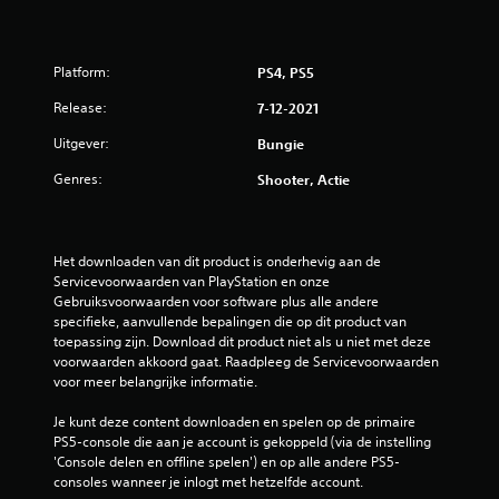
a
n
d
a
Platform:
PS4, PS5
a
Release:
7-12-2021
r
d
Uitgever:
Bungie
)
Genres:
Shooter, Actie
E
r
z
i
Het downloaden van dit product is onderhevig aan de 
j
Servicevoorwaarden van PlayStation en onze 
n
Gebruiksvoorwaarden voor software plus alle andere 
e
specifieke, aanvullende bepalingen die op dit product van 
e
toepassing zijn. Download dit product niet als u niet met deze 
n
voorwaarden akkoord gaat. Raadpleeg de Servicevoorwaarden 
a
voor meer belangrijke informatie.
a
n
Je kunt deze content downloaden en spelen op de primaire 
t
PS5-console die aan je account is gekoppeld (via de instelling 
a
'Console delen en offline spelen') en op alle andere PS5-
l
consoles wanneer je inlogt met hetzelfde account.
o