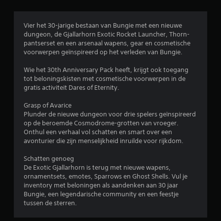
a
r
e
Vier het 30-jarige bestaan van Bungie met een nieuwe
dungeon, de Gjallarhorn Exotic Rocket Launcher, Thorn-
j
pantserset en een arsenaal wapens, gear en cosmetische
o
voorwerpen geïnspireerd op het verleden van Bungie.
y
s
Wie het 30th Anniversary Pack heeft, krijgt ook toegang
t
tot beloningskisten met cosmetische voorwerpen in de
i
gratis activiteit Dares of Eternity.
c
k
Grasp of Avarice
o
Plunder de nieuwe dungeon voor drie spelers geïnspireerd
op de beroemde Cosmodrome-grotten van vroeger.
m
Onthul een verhaal vol schatten en smart over een
k
avonturier die zijn menselijkheid inruilde voor rijkdom.
e
r
Schatten genoeg
i
De Exotic Gjallarhorn is terug met nieuwe wapens,
n
ornamentsets, emotes, Sparrows en Ghost Shells. Vul je
g
inventory met beloningen als aandenken aan 30 jaar
(
Bungie, een legendarische community en een feestje
s
tussen de sterren.
t