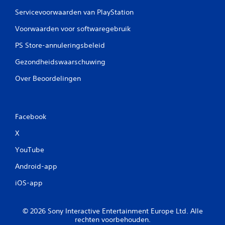
e
Servicevoorwaarden van PlayStation
n
s
Voorwaarden voor softwaregebruik
n
PS Store-annuleringsbeleid
e
l
Gezondheidswaarschuwing
i
n
Over Beoordelingen
t
e
d
r
Facebook
u
X
k
k
YouTube
e
n
Android-app
J
iOS-app
e
k
u
© 2026 Sony Interactive Entertainment Europe Ltd. Alle
n
rechten voorbehouden.
t