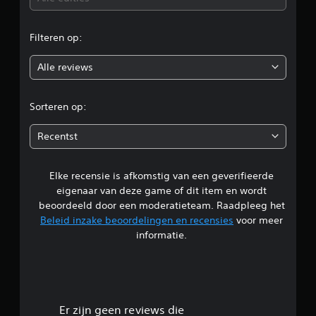
g
.
r
a
e
e
a
n
D
Filteren op:
n
w
o
u
p
i
i
a
Alle reviews
j
o
s
d
z
s
e
i
r
e
Sorteren op:
l
g
n
e
i
d
.
n
j
Recentst
o
e
k
m
A
e
z
Elke recensie is afkomstig van een geverifieerde
l
a
o
e
eigenaar van deze game of dit item en wordt
n
n
m
i
p
beoordeeld door een moderatieteam. Raadpleeg het
d
a
a
Beleid inzake beoordelingen en recensies
voor meer
e
k
n
s
r
informatie.
k
b
e
t
g
l
a
i
i
r
t
3
j
e
e
k
j
l
.
Er zijn geen reviews die
e