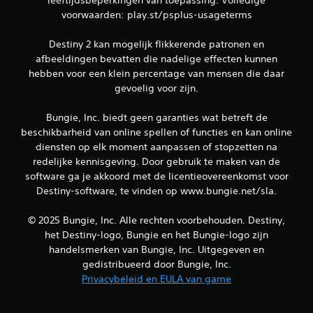
k
voorwaarden: play.st/psplus-usageterms
f
u
Destiny 2 kan mogelijk flikkerende patronen en
n
c
afbeeldingen bevatten die nadelige effecten kunnen
t
hebben voor een klein percentage van mensen die daar
i
gevoelig voor zijn.
o
n
Bungie, Inc. biedt geen garanties wat betreft de
a
beschikbarheid van online spellen of functies en kan online
l
i
diensten op elk moment aanpassen of stopzetten na
t
redelijke kennisgeving. Door gebruik te maken van de
e
software ga je akkoord met de licentieovereenkomst voor
i
Destiny-software, te vinden op www.bungie.net/sla.
t
o
© 2025 Bungie, Inc. Alle rechten voorbehouden. Destiny,
m
t
het Destiny-logo, Bungie en het Bungie-logo zijn
e
handelsmerken van Bungie, Inc. Uitgegeven en
k
gedistribueerd door Bungie, Inc.
e
Privacybeleid en EULA van game
r
e
n