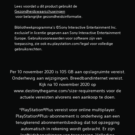
p
Lees voordat u dit product gebruikt de 
t
Gezondheidswaarschuwingen
i
 voor belangrijke gezondheidsinformatie.
e
s
Bibliotheekprogramma's ©Sony Interactive Entertainment Inc. 
b
exclusief in licentie gegeven aan Sony Interactive Entertainment 
e
Europe. Gebruiksvoorwaarden voor software zijn van 
s
toepassing, zie ook eu.playstation.com/legal voor volledige 
c
gebruiksrechten.
h
i
k
b
Per 10 november 2020 is 105 GB aan opslagruimte vereist.
a
Onderhevig aan wijzigingen. Breedbandinternet vereist.
a
r
Kijk na 10 november 2020 op
o
www.destinythegame.com/size-requirements voor de
m
actuele vereisten alvorens een aankoop te doen.
j
o
*PlayStation®Plus vereist voor online multiplayer.
y
PlayStation®Plus-abonnement is onderhevig aan een
s
t
terugkerend abonnementsbedrag dat tot opzegging
i
automatisch in rekening wordt gebracht. Er zijn
c
leeftijdsbeperkingen van toepassing. Volledige