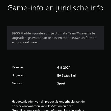
u
v
i
n
Game-info en juridische info
e
n
t
r
g
h
z
s
a
e
e
n
n
l
d
d
e
m
8900 Madden-punten om je Ultimate Team™-selectie te
e
m
a
upgraden, je avatar aan te passen met nieuwe uniformen
n
e
t
en nog veel meer.
o
n
i
m
t
g
m
e
o
a
n
p
k
h
s
k
o
l
Release:
6-8-2024
e
e
a
l
f
Uitgever:
EA Swiss Sarl
g
i
t
p
Genres:
Sport
j
t
u
k
e
n
e
g
t
r
e
e
m
Het downloaden van dit product is onderhevig aan de 
b
n
e
Servicevoorwaarden van PlayStation en onze 
r
m
t
Gebruiksvoorwaarden voor software plus alle andere 
u