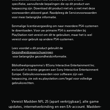
a
a
specifieke, aanvullende bepalingen die op dit product van 
i
k
n
toepassing zijn. Download dit product niet als u niet met deze 
k
e
d
voorwaarden akkoord gaat. Raadpleeg de Servicevoorwaarden 
e
n
e
voor meer belangrijke informatie.
n
,
r
.
z
e
Eenmalige licentievergoeding om naar meerdere PS4-systemen 
o
s
te downloaden. Voor uw primaire PS4 is aanmelden bij 
d
S
p
PlayStation niet vereist om dit te gebruiken, maar het is wel 
a
p
e
vereist voor gebruik op andere PS4-systemen.
t
e
l
j
e
Lees voordat u dit product gebruikt de 
e
e
Gezondheidswaarschuwingen
r
l
v
 voor belangrijke gezondheidsinformatie.
s
b
e
t
r
a
Bibliotheekprogramma's ©Sony Interactive Entertainment Inc. 
e
d
a
exclusief in licentie gegeven aan Sony Interactive Entertainment 
c
e
r
Europe. Gebruiksvoorwaarden voor software zijn van 
o
r
z
toepassing, zie ook eu.playstation.com/legal voor volledige 
m
k
o
gebruiksrechten.
m
u
n
u
n
n
d
t
i
e
w
c
Vereist Madden NFL 25 (apart verkrijgbaar), alle game
r
a
e
updates, internetverbinding en een EA-account. Madden-
a
t
r