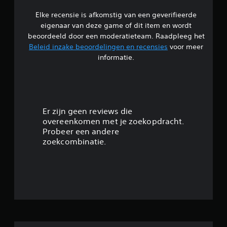
n
e
t
n
n
b
e
Elke recensie is afkomstig van een geverifieerde
s
g
r
k
eigenaar van deze game of dit item en wordt
t
t
u
s
e
beoordeeld door een moderatieteam. Raadpleeg het
o
i
t
l
t
k
Beleid inzake beoordelingen en recensies
voor meer
w
l
e
e
informatie.
o
e
e
n
r
n
n
.
d
d
o
e
a
m
n
S
t
g
g
p
j
e
Er zijn geen reviews die
e
e
e
v
overeenkomen met je zoekopdracht.
t
o
i
e
o
Probeer een andere
v
n
l
o
zoekcombinatie.
e
g
b
n
r
w
d
a
a
a
.
a
l
a
r
o
r
z
m
S
i
o
j
n
n
e
n
j
e
h
e
d
l
e