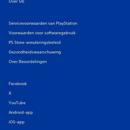
k
Over SIE
u
n
t
d
Servicevoorwaarden van PlayStation
e
g
Voorwaarden voor softwaregebruik
a
m
PS Store-annuleringsbeleid
e
Gezondheidswaarschuwing
s
p
Over Beoordelingen
e
l
e
n
Facebook
z
o
X
n
d
YouTube
e
r
Android-app
d
a
iOS-app
t