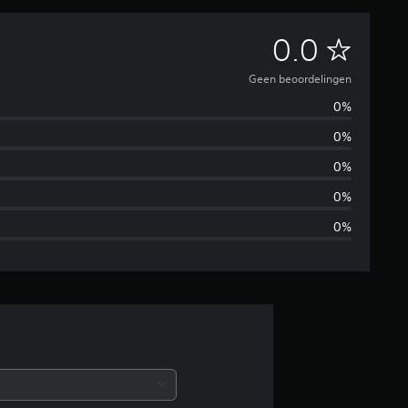
G
0.0
e
Geen beoordelingen
0%
e
0%
n
0%
b
0%
0%
e
o
o
r
d