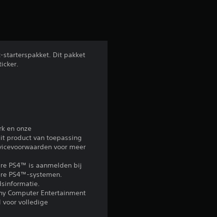
-starterspakket. Dit pakket
icker.
rk en onze
it product van toepassing
rvicevoorwaarden voor meer
re PS4™ is aanmelden bij
ndere PS4™-systemen.
sinformatie.
ony Computer Entertainment
 voor volledige