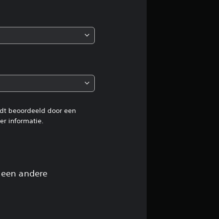
e
l
i
n
g
e
rdt beoordeeld door een
r informatie.
n
 een andere