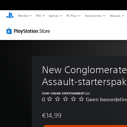
Winkel
PS5
Games
PS Plus
Accessoires
Nieuws
New Conglomerate
Assault-starterspak
SONY ONLINE ENTERTAINMENT LLC
0
Geen beoordeli
G
e
e
€14,99
n
b
e