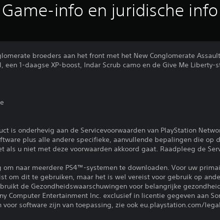
Game-info en juridische info
onglomerate broeders aan het front met het New Conglomerate Assault
l, een 1-daagse XP-boost, Indar Scrub camo en de Give Me Liberty-st
ie
uct is onderhevig aan de Servicevoorwaarden van PlayStation Netwo
tware plus alle andere specifieke, aanvullende bepalingen die op d
iet als u niet met deze voorwaarden akkoord gaat. Raadpleeg de Se
ng om naar meerdere PS4™-systemen te downloaden. Voor uw primai
eist om dit te gebruiken, maar het is wel vereist voor gebruik op a
gebruikt de Gezondheidswaarschuwingen voor belangrijke gezondheid
y Computer Entertainment Inc. exclusief in licentie gegeven aan S
voor software zijn van toepassing, zie ook eu.playstation.com/legal