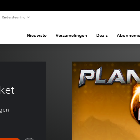
Ondersteuning
Nieuwste
Verzamelingen
Deals
Abonneme
 
ket
ngen