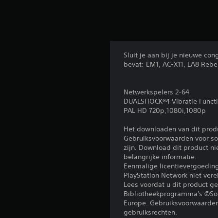
Sluit je aan bij je nieuwe c
bevat: EM1, AC-X11, LA8 Rebe
Netwerkspelers 2-64
DUALSHOCK®4 Vibratie Funct
PAL HD 720p,1080i,1080p
Het downloaden van dit prod
Gebruiksvoorwaarden voor sof
zijn. Download dit product n
belangrijke informatie.
Eenmalige licentievergoedi
PlayStation Network niet ver
Lees voordat u dit product 
Bibliotheekprogramma's ©Son
Europe. Gebruiksvoorwaarden 
gebruiksrechten.