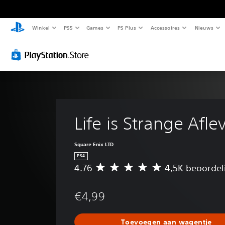
Winkel
PS5
Games
PS Plus
Accessoires
Nieuws
Life is Strange Afle
Square Enix LTD
PS4
4.76
4,5K beoorde
G
e
m
€4,99
i
d
d
Toevoegen aan wagentje