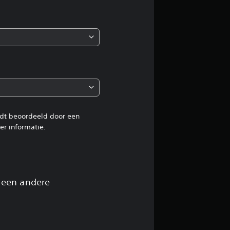
b
e
o
o
r
d
rdt beoordeeld door een
r informatie.
e
l
i
 een andere
n
g