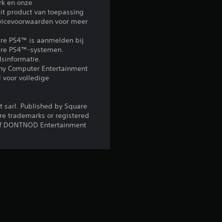
rk en onze
e
it product van toepassing
rvicevoorwaarden voor meer
o
re PS4™ is aanmelden bij
o
ndere PS4™-systemen.
sinformatie.
ony Computer Entertainment
r
 voor volledige
d
t sarl. Published by Square
e
are trademarks or registered
of DONTNOD Entertainment
l
i
n
g
e