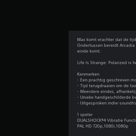
Max komt erachter dat de tij
Ondertussen bereidt Arcadia 
einde komt.
Life Is Strange: Polarized is 
Kenmerken
- Een prachtig geschreven 
- Tijd terugdraaien om de lo
- Meerdere eindes, afhankeli
- Unieke handgeschilderde b
- Uitgesproken indie-soundtr
1 speler
DUALSHOCK®4 Vibratie Funct
PAL HD 720p,1080i,1080p