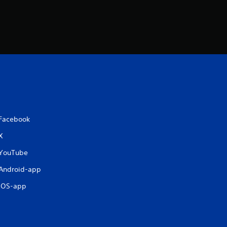
n
Facebook
X
YouTube
Android-app
iOS-app