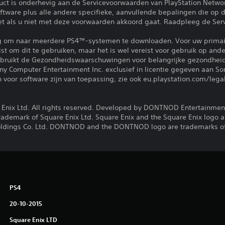
uct is onderhevig aan de Servicevoorwaarden van PlayStation Netwo
tware plus alle andere specifieke, aanvullende bepalingen die op d
iet als u niet met deze voorwaarden akkoord gaat. Raadpleeg de Se
ng om naar meerdere PS4™-systemen te downloaden. Voor uw primai
eist om dit te gebruiken, maar het is wel vereist voor gebruik op a
gebruikt de Gezondheidswaarschuwingen voor belangrijke gezondheid
y Computer Entertainment Inc. exclusief in licentie gegeven aan S
voor software zijn van toepassing, zie ook eu.playstation.com/legal
e Enix Ltd. All rights reserved. Developed by DONTNOD Entertainmen
a trademark of Square Enix Ltd. Square Enix and the Square Enix logo 
Holdings Co. Ltd. DONTNOD and the DONTNOD logo are trademarks 
PS4
20-10-2015
Square Enix LTD