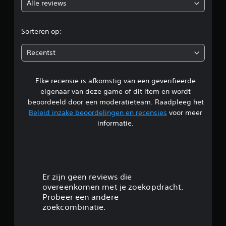
Alle reviews
o
r
Sorteren op:
d
Recentst
e
Elke recensie is afkomstig van een geverifieerde
l
eigenaar van deze game of dit item en wordt
i
beoordeeld door een moderatieteam. Raadpleeg het
Beleid inzake beoordelingen en recensies
voor meer
n
informatie.
g
1
/
Er zijn geen reviews die
overeenkomen met je zoekopdracht.
5
Probeer een andere
zoekcombinatie.
s