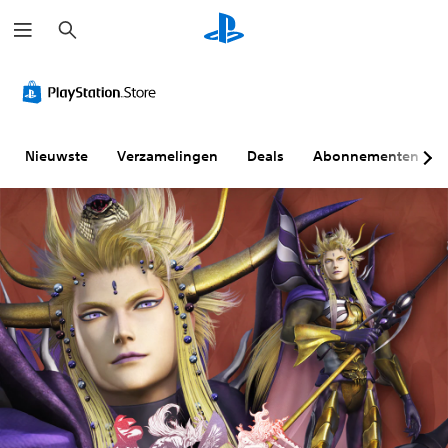
Z
o
e
k
e
n
Nieuwste
Verzamelingen
Deals
Abonnementen