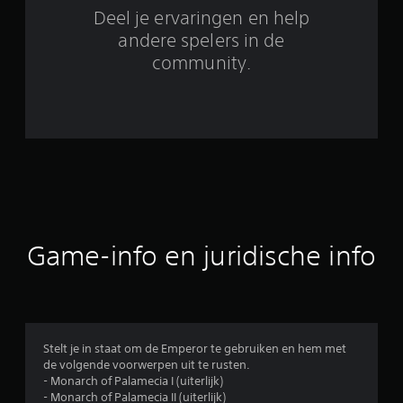
o
Deel je ervaringen en help
o
andere spelers in de
community.
r
d
e
l
i
n
Game-info en juridische info
g
e
n
Stelt je in staat om de Emperor te gebruiken en hem met
de volgende voorwerpen uit te rusten.
- Monarch of Palamecia I (uiterlijk)
- Monarch of Palamecia II (uiterlijk)