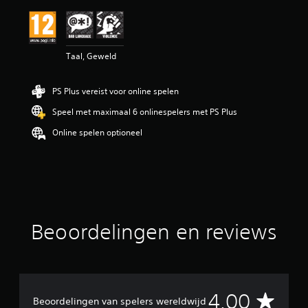
b
e
o
o
Taal, Geweld
r
d
e
PS Plus vereist voor online spelen
l
i
Speel met maximaal 6 onlinespelers met PS Plus
n
g
Online spelen optioneel
4
/
5
s
t
e
r
Beoordelingen en reviews
r
e
n
u
i
t
G
4.00
Beoordelingen van spelers wereldwijd
1