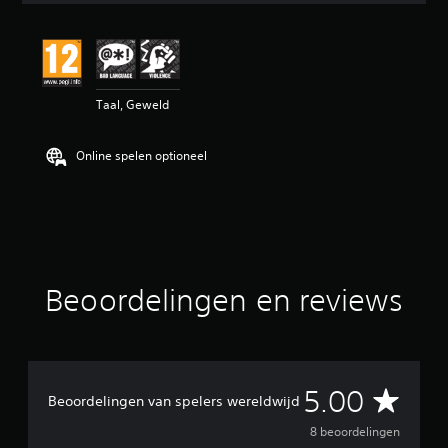
e
b
e
o
o
Taal, Geweld
r
d
e
Online spelen optioneel
l
i
n
g
5
/
5
s
Beoordelingen en reviews
t
e
r
r
e
G
5.00
n
Beoordelingen van spelers wereldwijd
u
e
i
8 beoordelingen
t