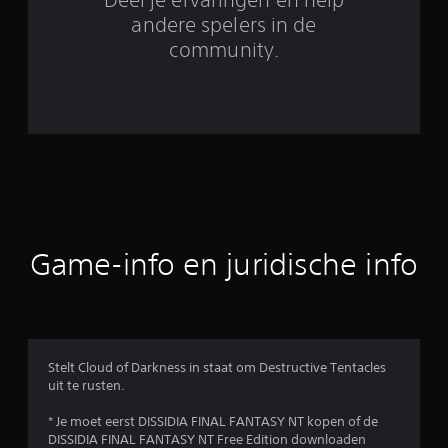
o
andere spelers in de
r
community.
d
e
l
i
n
Game-info en juridische info
g
e
n
Stelt Cloud of Darkness in staat om Destructive Tentacles
uit te rusten.
* Je moet eerst DISSIDIA FINAL FANTASY NT kopen of de
DISSIDIA FINAL FANTASY NT Free Edition downloaden