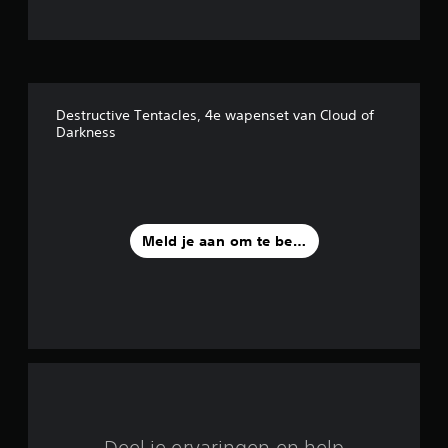
e
r
r
Destructive Tentacles, 4e wapenset van Cloud of
e
Darkness
n
u
i
Meld je aan om te beoordelen
t
8
b
e
o
Deel je ervaringen en help