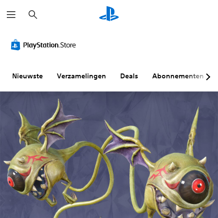
Z
o
e
k
e
n
Nieuwste
Verzamelingen
Deals
Abonnementen