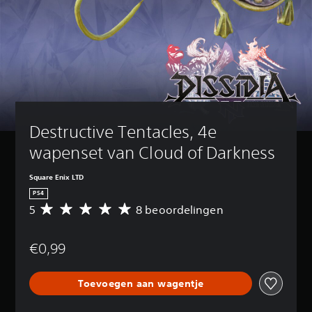
Destructive Tentacles, 4e 
wapenset van Cloud of Darkness
Square Enix LTD
PS4
5
8 beoordelingen
G
e
m
€0,99
i
d
d
Toevoegen aan wagentje
e
l
d