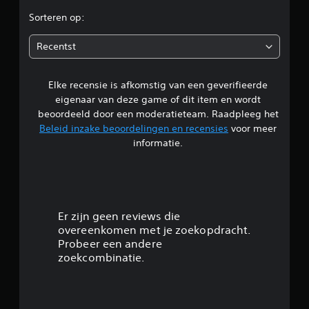
r
Sorteren op:
d
Recentst
e
Elke recensie is afkomstig van een geverifieerde
l
eigenaar van deze game of dit item en wordt
i
beoordeeld door een moderatieteam. Raadpleeg het
Beleid inzake beoordelingen en recensies
voor meer
n
informatie.
g
5
/
Er zijn geen reviews die
overeenkomen met je zoekopdracht.
5
Probeer een andere
zoekcombinatie.
s
t