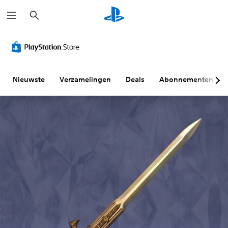
Z
o
e
k
e
n
Nieuwste
Verzamelingen
Deals
Abonnementen