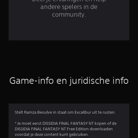
6
andere spelers in de
community.
b
e
o
o
r
d
Game-info en juridische info
e
l
i
Stelt Ramza Beoulve in staat om Excalibur uit te rusten.
n
* Je moet eerst DISSIDIA FINAL FANTASY NT kopen of de
DISSIDIA FINAL FANTASY NT Free Edition downloaden
g
voordat je deze content kunt gebruiken.