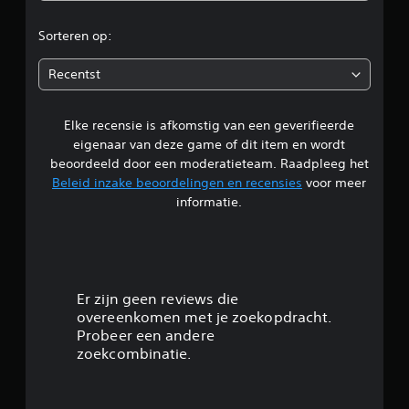
r
Sorteren op:
d
Recentst
e
Elke recensie is afkomstig van een geverifieerde
l
eigenaar van deze game of dit item en wordt
i
beoordeeld door een moderatieteam. Raadpleeg het
Beleid inzake beoordelingen en recensies
voor meer
n
informatie.
g
4
.
Er zijn geen reviews die
overeenkomen met je zoekopdracht.
9
Probeer een andere
zoekcombinatie.
4
/