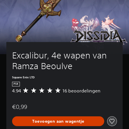
Excalibur, 4e wapen van 
Ramza Beoulve
Square Enix LTD
PS4
4.94
16 beoordelingen
G
e
m
€0,99
i
d
d
Toevoegen aan wagentje
e
l