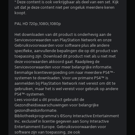
* Deze content is ook verkrijgbaar als deel van een set. Kijk
e
uit dat je deze content niet per ongeluk meerdere keren
koopt.
n
PAL HD 720p,1080i,1080p
Het downloaden van dit product is onderhevig aan de
Servicevoorwaarden van PlayStation Network en onze
Gebruiksvoorwaarden voor software plus alle andere
specifieke, aanvullende bepalingen die op dit product van
toepassing zijn. Download dit product niet als u niet met
deze voorwaarden akkoord gaat. Raadpleeg de
Servicevoorwaarden voor meer belangrijke informatie.
Eenmalige licentievergoeding om naar meerdere PS4™-
systemen te downloaden. Voor uw primaire PS4™ is
aanmelden bij PlayStation Network niet vereist om dit te
gebruiken, maar het is wel vereist voor gebruik op andere
PS4™-systemen.
Lees voordat u dit product gebruikt de
Gezondheidswaarschuwingen voor belangrijke
gezondheidsinformatie.
Bibliotheekprogramma's ©Sony Interactive Entertainment
Inc. exclusief in licentie gegeven aan Sony Interactive
Entertainment Europe. Gebruiksvoorwaarden voor
software zijn van toepassing, zie ook