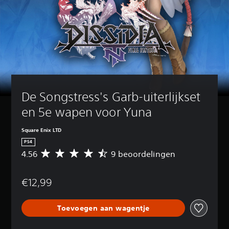
De Songstress's Garb-uiterlijkset 
en 5e wapen voor Yuna
Square Enix LTD
PS4
4.56
9 beoordelingen
G
e
m
€12,99
i
d
d
Toevoegen aan wagentje
e
l
d