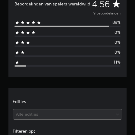
G
4.56
Beoordelingen van spelers wereldwijd
u
i
e
9 beoordelingen
t
9
89%
m
b
0%
e
i
o
0%
o
d
r
0%
d
d
e
11%
l
e
i
n
l
g
e
d
n
e
Edities:
b
Alle edities
e
Filteren op: