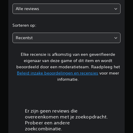
o
Alle reviews
o
r
Sorteren op:
d
Recentst
e
Elke recensie is afkomstig van een geverifieerde
l
eigenaar van deze game of dit item en wordt
i
beoordeeld door een moderatieteam. Raadpleeg het
Beleid inzake beoordelingen en recensies
voor meer
n
informatie.
g
4
.
Er zijn geen reviews die
overeenkomen met je zoekopdracht.
5
Probeer een andere
zoekcombinatie.