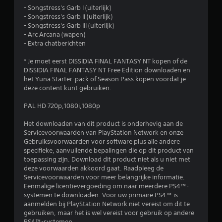
- Songstress's Garb I (uiterlijk)
e
- Songstress's Garb II (uiterlijk)
- Songstress's Garb III (uiterlijk)
n
- Arc Arcana (wapen)
- Extra chatberichten
* Je moet eerst DISSIDIA FINAL FANTASY NT kopen of de
DISSIDIA FINAL FANTASY NT Free Edition downloaden en
het Yuna Starter-pack of Season Pass kopen voordat je
deze content kunt gebruiken.
PAL HD 720p,1080i,1080p
Het downloaden van dit product is onderhevig aan de
Servicevoorwaarden van PlayStation Network en onze
Gebruiksvoorwaarden voor software plus alle andere
specifieke, aanvullende bepalingen die op dit product van
toepassing zijn. Download dit product niet als u niet met
deze voorwaarden akkoord gaat. Raadpleeg de
Servicevoorwaarden voor meer belangrijke informatie.
Eenmalige licentievergoeding om naar meerdere PS4™-
systemen te downloaden. Voor uw primaire PS4™ is
aanmelden bij PlayStation Network niet vereist om dit te
gebruiken, maar het is wel vereist voor gebruik op andere
PS4™-systemen.