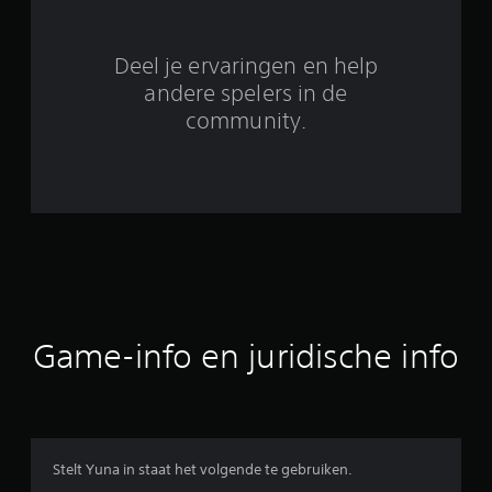
9
Deel je ervaringen en help
b
andere spelers in de
e
community.
o
o
r
d
e
Game-info en juridische info
l
i
n
Stelt Yuna in staat het volgende te gebruiken.
g