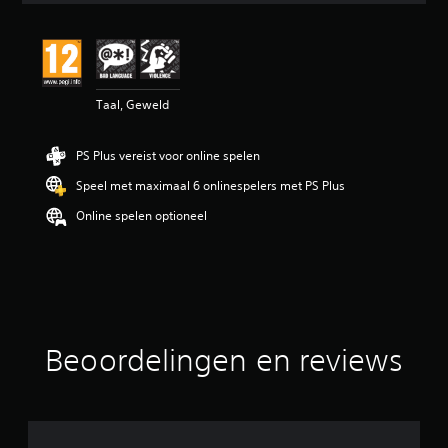
e
b
e
o
o
Taal, Geweld
r
d
e
PS Plus vereist voor online spelen
l
i
Speel met maximaal 6 onlinespelers met PS Plus
n
g
Online spelen optioneel
4
.
5
6
/
5
s
Beoordelingen en reviews
t
e
r
r
e
n