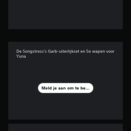
6
/
5
s
t
De Songstress's Garb-uiterlijkset en 5e wapen voor
e
Yuna
r
r
e
Meld je aan om te beoordelen
n
u
i
t