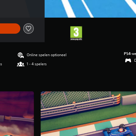
PS4-ve
Online spelen optioneel
D
us
1 - 4 spelers