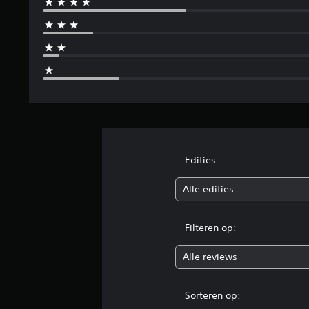
i
n
g
e
n
Edities:
Alle edities
Filteren op:
Alle reviews
Sorteren op: