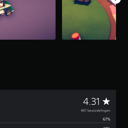
G
4.31
e
467 beoordelingen
67%
m