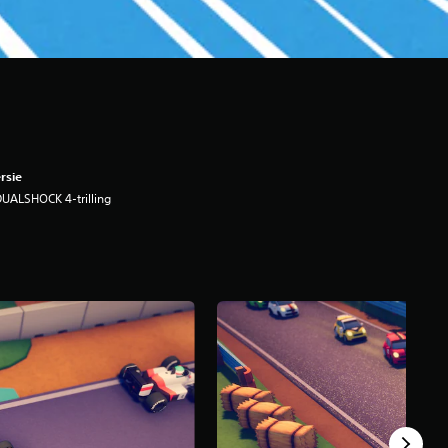
rsie
UALSHOCK 4-trilling