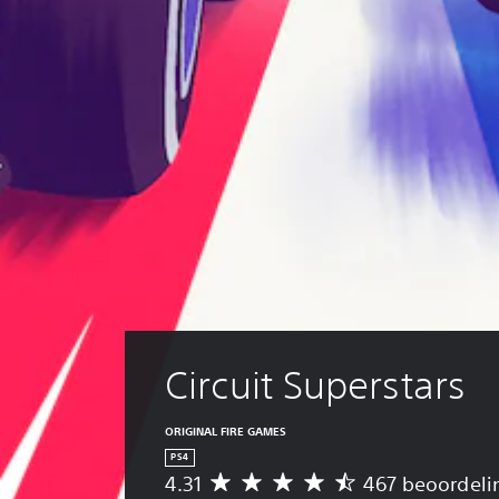
Circuit Superstars
ORIGINAL FIRE GAMES
PS4
4.31
467 beoordeli
G