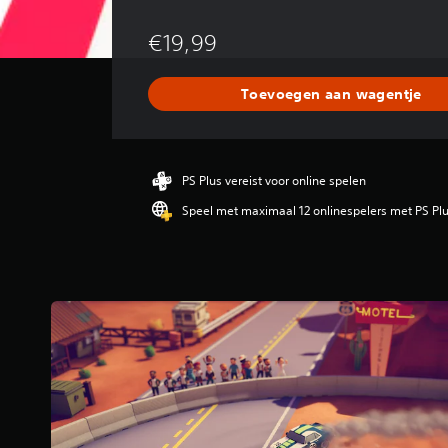
e
m
€19,99
i
d
d
Toevoegen aan wagentje
e
l
d
e
b
PS Plus vereist voor online spelen
e
Speel met maximaal 12 onlinespelers met PS Pl
o
o
r
d
e
l
i
n
g
4
.
3
1