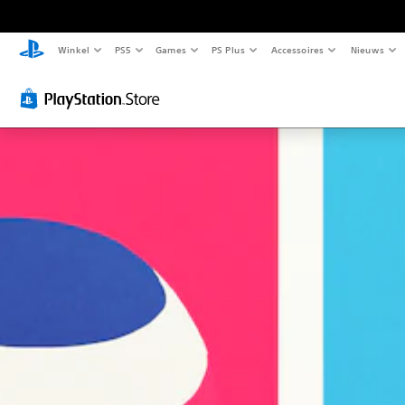
Winkel
PS5
Games
PS Plus
Accessoires
Nieuws