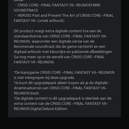
e
・CRISIS CORE –FINAL FANTASY VII– REUNION MINI
SOUNDTRACK
n
・HEROES Past and Present The Art of CRISIS CORE –FINAL
FANTASY VII– (uniek artbook)
Dit product voegt extra digitale content toe aan de
standaardversie van CRISIS CORE –FINAL FANTASY VII–
REUNION, waaronder een digitale versie van de
fenomenale soundtrack die de game versterkt en een
digitaal artbook met kleurrijke en pakkende afbeeldingen.
Ga nog meer op in de wereld van CRISIS CORE –FINAL
FANTASY VII– REUNION.
*De basisgame CRISIS CORE –FINAL FANTASY VII– REUNION
is niet inbegrepen bij deze upgrade.
*Je kunt dit upgradepack alleen kopen als je de digitale–
downloadversie van CRISIS CORE –FINAL FANTASY VII–
REUNION bezit.
*De digitale content in dit upgradepack is identiek aan de
extra content van de CRISIS CORE –FINAL FANTASY VII–
REUNION Digital Deluxe Edition.