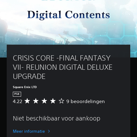
CRISIS CORE -FINAL FANTASY 
VII- REUNION DIGITAL DELUXE 
UPGRADE
Square Enix LTD
PS4
4.22
9 beoordelingen
G
e
m
Niet beschikbaar voor aankoop
i
d
d
Meer informatie
e