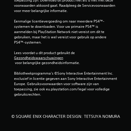
toepassing zijn. Download dit product niet als u niet met deze 
voorwaarden akkoord gaat. Raadpleeg de Servicevoorwaarden 
voor meer belangrijke informatie.
Eenmalige licentievergoeding om naar meerdere PS4™-
systemen te downloaden. Voor uw primaire PS4™ is 
aanmelden bij PlayStation Network niet vereist om dit te 
gebruiken, maar het is wel vereist voor gebruik op andere 
PS4™-systemen.
Lees voordat u dit product gebruikt de 
Gezondheidswaarschuwingen
 voor belangrijke gezondheidsinformatie.
Bibliotheekprogramma's ©Sony Interactive Entertainment Inc. 
exclusief in licentie gegeven aan Sony Interactive Entertainment 
Europe. Gebruiksvoorwaarden voor software zijn van 
toepassing, zie ook eu.playstation.com/legal voor volledige 
gebruiksrechten.
© SQUARE ENIX CHARACTER DESIGN: TETSUYA NOMURA