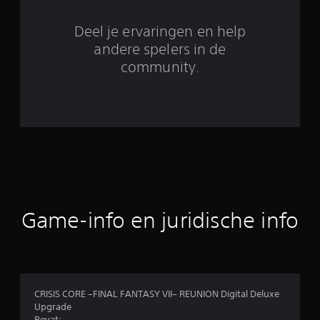
9
Deel je ervaringen en help
b
andere spelers in de
e
community.
o
o
r
d
e
Game-info en juridische info
l
i
n
CRISIS CORE –FINAL FANTASY VII– REUNION Digital Deluxe
g
Upgrade
Bevat: