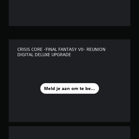
/
5
s
t
CRISIS CORE -FINAL FANTASY VII- REUNION
e
DIGITAL DELUXE UPGRADE
r
r
e
Meld je aan om te beoordelen
n
u
i
t