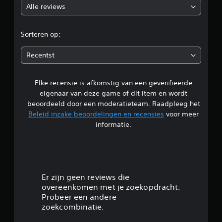
Alle reviews
o
r
Sorteren op:
d
Recentst
e
Elke recensie is afkomstig van een geverifieerde
l
eigenaar van deze game of dit item en wordt
i
beoordeeld door een moderatieteam. Raadpleeg het
Beleid inzake beoordelingen en recensies
voor meer
n
informatie.
g
4
.
Er zijn geen reviews die
overeenkomen met je zoekopdracht.
2
Probeer een andere
zoekcombinatie.
2