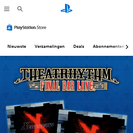
Z
o
e
k
e
n
Nieuwste
Verzamelingen
Deals
Abonnementen