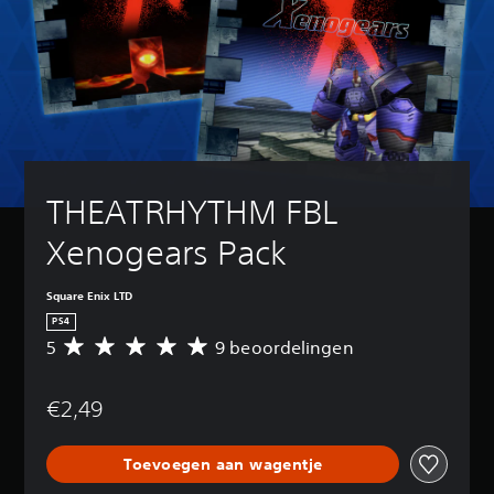
THEATRHYTHM FBL 
Xenogears Pack
Square Enix LTD
PS4
5
9 beoordelingen
G
e
m
€2,49
i
d
d
Toevoegen aan wagentje
e
l