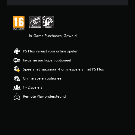
d
e
b
e
o
o
In-Game Purchases, Geweld
r
d
e
PS Plus vereist voor online spelen
l
i
In-game aankopen optioneel
n
g
Speel met maximaal 4 onlinespelers met PS Plus
5
Online spelen optioneel
/
5
1 - 2 spelers
s
t
Remote Play ondersteund
e
r
r
e
n
u
i