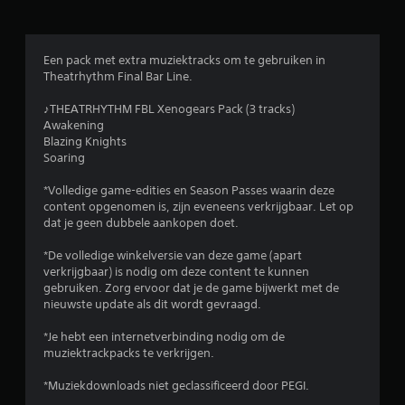
e
n
Een pack met extra muziektracks om te gebruiken in
Theatrhythm Final Bar Line.
♪THEATRHYTHM FBL Xenogears Pack (3 tracks)
Awakening
Blazing Knights
Soaring
*Volledige game-edities en Season Passes waarin deze
content opgenomen is, zijn eveneens verkrijgbaar. Let op
dat je geen dubbele aankopen doet.
*De volledige winkelversie van deze game (apart
verkrijgbaar) is nodig om deze content te kunnen
gebruiken. Zorg ervoor dat je de game bijwerkt met de
nieuwste update als dit wordt gevraagd.
*Je hebt een internetverbinding nodig om de
muziektrackpacks te verkrijgen.
*Muziekdownloads niet geclassificeerd door PEGI.