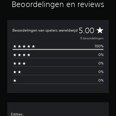
Beoordelingen en reviews
t
9
b
e
o
o
G
5.00
Beoordelingen van spelers wereldwijd
r
d
e
9 beoordelingen
e
l
100%
m
i
0%
n
i
g
0%
e
d
n
0%
d
0%
e
l
d
e
Edities: