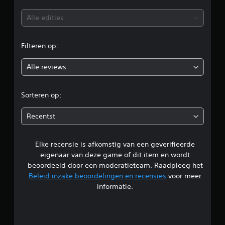
b
Alle edities
e
Filteren op:
o
Alle reviews
o
r
Sorteren op:
d
Recentst
e
Elke recensie is afkomstig van een geverifieerde
l
eigenaar van deze game of dit item en wordt
i
beoordeeld door een moderatieteam. Raadpleeg het
Beleid inzake beoordelingen en recensies
voor meer
n
informatie.
g
5