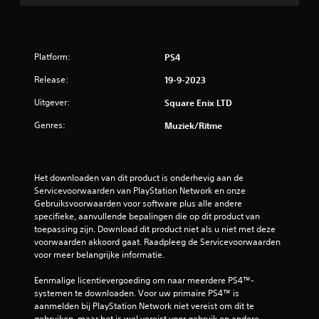
Platform:
PS4
Release:
19-9-2023
Uitgever:
Square Enix LTD
Genres:
Muziek/ritme
Het downloaden van dit product is onderhevig aan de 
Servicevoorwaarden van PlayStation Network en onze 
Gebruiksvoorwaarden voor software plus alle andere 
specifieke, aanvullende bepalingen die op dit product van 
toepassing zijn. Download dit product niet als u niet met deze 
voorwaarden akkoord gaat. Raadpleeg de Servicevoorwaarden 
voor meer belangrijke informatie.
Eenmalige licentievergoeding om naar meerdere PS4™-
systemen te downloaden. Voor uw primaire PS4™ is 
aanmelden bij PlayStation Network niet vereist om dit te 
gebruiken, maar het is wel vereist voor gebruik op andere 