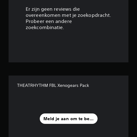
/
Er zijn geen reviews die
overeenkomen met je zoekopdracht.
5
Probeer een andere
zoekcombinatie.
s
t
e
r
r
THEATRHYTHM FBL Xenogears Pack
e
n
u
Meld je aan om te beoordelen
i
t