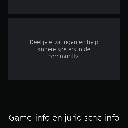
9
b
e
o
Deel je ervaringen en help
o
andere spelers in de
community.
r
d
e
l
i
n
Game-info en juridische info
g