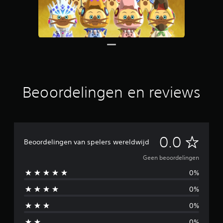
Beoordelingen en reviews
G
0.0
Beoordelingen van spelers wereldwijd
e
Geen beoordelingen
0%
e
0%
n
0%
b
0%