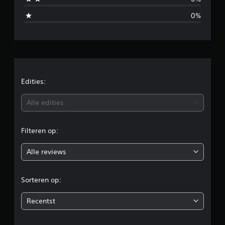
e
0%
o
o
r
d
Edities:
e
Alle edities
l
Filteren op:
i
Alle reviews
n
g
Sorteren op:
e
Recentst
n