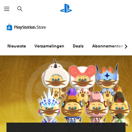
Z
o
e
k
e
n
Nieuwste
Verzamelingen
Deals
Abonnementen