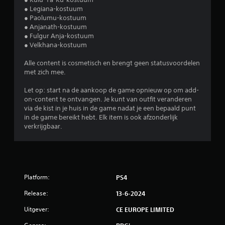
● Legiana-kostuum
● Paolumu-kostuum
● Anjanath-kostuum
● Fulgur Anja-kostuum
● Velkhana-kostuum
Alle content is cosmetisch en brengt geen statusvoordelen
met zich mee.
Let op: start na de aankoop de game opnieuw op om add-
on-content te ontvangen. Je kunt van outfit veranderen
via de kist in je huis in de game nadat je een bepaald punt
in de game bereikt hebt. Elk item is ook afzonderlijk
verkrijgbaar.
Platform:
PS4
Release:
13-6-2024
Uitgever:
CE EUROPE LIMITED