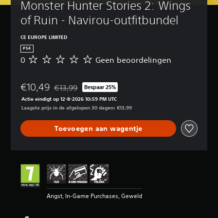
Monster Hunter Stories 2: Wings 
of Ruin - Navirou-outfitbundel
CE EUROPE LIMITED
PS4
0
Geen beoordelingen
G
e
e
€10,49
n
€13,99
Bespaar 25%
Korting ten opzichte van de oorspronkelijke prijs v
b
Actie eindigt op 12-8-2026 10:59 PM UTC
e
Laagste prijs in de afgelopen 30 dagen: €13,99
o
o
Toevoegen aan wagentje
r
d
e
l
i
n
g
e
Angst, In-Game Purchases, Geweld
n