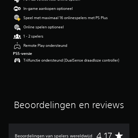
i
In-game aankopen optioneel
n
g
Speel met maximaal 16 onlinespelers met PS Plus
4
.
Online spelen optioneel
1
1 - 2 spelers
7
/
Remote Play ondersteund
5
PS5-versie
s
t
Trilfunctie ondersteund (DualSense draadloze controller)
e
r
r
e
n
u
i
Beoordelingen en reviews
t
2
3
b
e
o
G
4.17
Beoordelingen van spelers wereldwijd
o