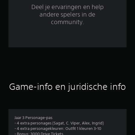
2
Deel je ervaringen en help
3
andere spelers in de
community.
b
e
o
o
r
d
Game-info en juridische info
e
l
i
Jaar 3 Personage-pas
- 4 extra personages (Sagat, C. Viper, Alex, Ingrid)
n
- 4 extra personagekleuren: Outfit 1 kleuren 3-10
- Bonus: 3000 Drive Tickets