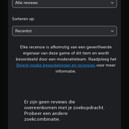
Alle reviews
o
r
Sorteren op:
d
Recentst
e
Elke recensie is afkomstig van een geverifieerde
l
eigenaar van deze game of dit item en wordt
i
beoordeeld door een moderatieteam. Raadpleeg het
Beleid inzake beoordelingen en recensies
voor meer
n
informatie.
g
4
.
Er zijn geen reviews die
overeenkomen met je zoekopdracht.
1
Probeer een andere
zoekcombinatie.
7