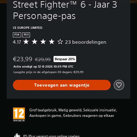
Street Fighter™ 6 - Jaar 3 
Personage-pas
CE EUROPE LIMITED
PS4
PS5
4.17
23 beoordelingen
G
e
m
€23,99
i
€29,99
Bespaar 20%
Korting ten opzichte van de oorspronkelijke prijs v
d
Actie eindigt op 12-8-2026 10:59 PM UTC
d
Laagste prijs in de afgelopen 30 dagen: €29,99
e
l
Toevoegen aan wagentje
d
e
b
e
o
Grof taalgebruik, Matig geweld, Seksuele insinuatie,
o
Aankopen in game, Gebruikers reageren op elkaar
r
d
e
l
PS Plus vereist voor online spelen