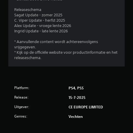
g
Releaseschema
e
Sagat Update - zomer 2025
C. Viper Update - herfst 2025
n
Alex Update - vroege lente 2026
Ingrid Update - late lente 2026
* Aanvullende content wordt achtereenvolgens
vrijgegeven.
* Kijk op de officiële website voor productinformatie en het
releaseschema.
Platform:
PS4, PS5
Release:
15-7-2025
Uitgever:
CE EUROPE LIMITED
Genres:
Vechten