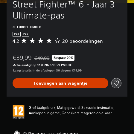
Street Fighter™ 6 - Jaar 3 
Ultimate-pas
CE EUROPE LIMITED
PS4
PS5
4.2
20 beoordelingen
G
e
m
€39,99
i
€49,99
Bespaar 20%
Korting ten opzichte van de oorspronkelijke prijs v
d
Actie eindigt op 12-8-2026 10:59 PM UTC
d
Laagste prijs in de afgelopen 30 dagen: €49,99
e
l
Toevoegen aan wagentje
d
e
b
e
o
Grof taalgebruik, Matig geweld, Seksuele insinuatie,
o
Aankopen in game, Gebruikers reageren op elkaar
r
d
e
l
PS Plus vereist voor online spelen