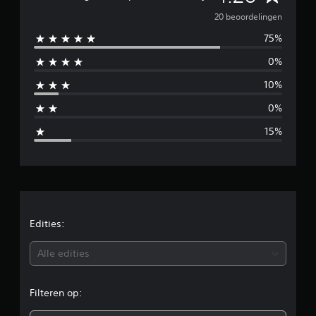
d
e
20 beoordelingen
e
l
75%
m
i
0%
n
i
g
10%
e
d
n
0%
d
15%
e
l
d
e
Edities:
b
Alle edities
e
Filteren op:
o