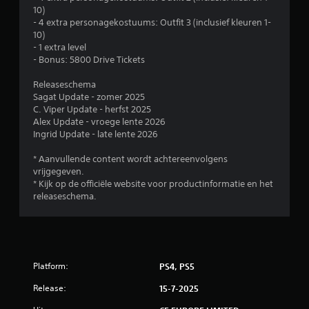
e
10)
- 4 extra personagekostuums: Outfit 3 (inclusief kleuren 1-
n
10)
- 1 extra level
- Bonus: 5800 Drive Tickets
Releaseschema
Sagat Update - zomer 2025
C. Viper Update - herfst 2025
Alex Update - vroege lente 2026
Ingrid Update - late lente 2026
* Aanvullende content wordt achtereenvolgens
vrijgegeven.
* Kijk op de officiële website voor productinformatie en het
releaseschema.
Platform:
PS4, PS5
Release:
15-7-2025