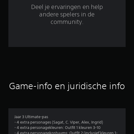
0
Deel je ervaringen en help
b
andere spelers in de
community.
e
o
o
r
d
e
Game-info en juridische info
l
i
n
Jaar 3 Ultimate-pas
- 4 extra personages (Sagat, C. Viper, Alex, Ingrid)
g
- 4 extra personagekleuren: Outfit 1 kleuren 3-10
- 4 extra personagekostuums: Outfit 2 (inclusief kleuren 1-