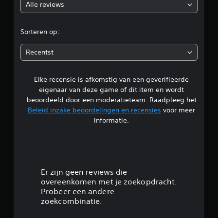
Alle reviews
o
r
Sorteren op:
d
Recentst
e
Elke recensie is afkomstig van een geverifieerde
l
eigenaar van deze game of dit item en wordt
i
beoordeeld door een moderatieteam. Raadpleeg het
Beleid inzake beoordelingen en recensies
voor meer
n
informatie.
g
4
.
Er zijn geen reviews die
overeenkomen met je zoekopdracht.
2
Probeer een andere
zoekcombinatie.
/