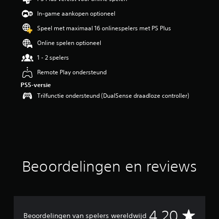
i
In-game aankopen optioneel
n
g
Speel met maximaal 16 onlinespelers met PS Plus
4
.
Online spelen optioneel
2
1 - 2 spelers
/
5
Remote Play ondersteund
s
PS5-versie
t
e
Trilfunctie ondersteund (DualSense draadloze controller)
r
r
e
n
u
i
t
Beoordelingen en reviews
2
0
b
e
o
o
G
4.20
Beoordelingen van spelers wereldwijd
r