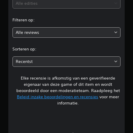
b
Alle edities
e
Filteren op:
o
Alle reviews
o
r
Sorteren op:
d
Recentst
e
Elke recensie is afkomstig van een geverifieerde
l
eigenaar van deze game of dit item en wordt
i
beoordeeld door een moderatieteam. Raadpleeg het
Beleid inzake beoordelingen en recensies
voor meer
n
informatie.
g
1