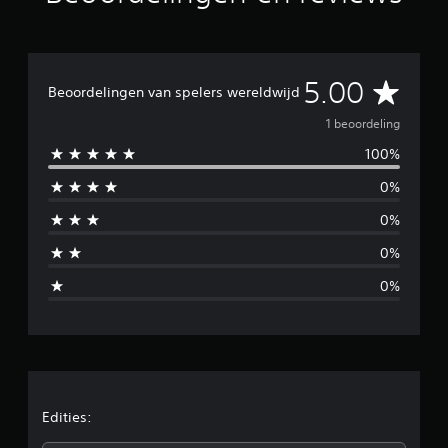
n
g
e
n
G
5.00
Beoordelingen van spelers wereldwijd
e
1 beoordeling
100%
m
0%
i
0%
d
0%
d
0%
e
l
d
e
Edities: