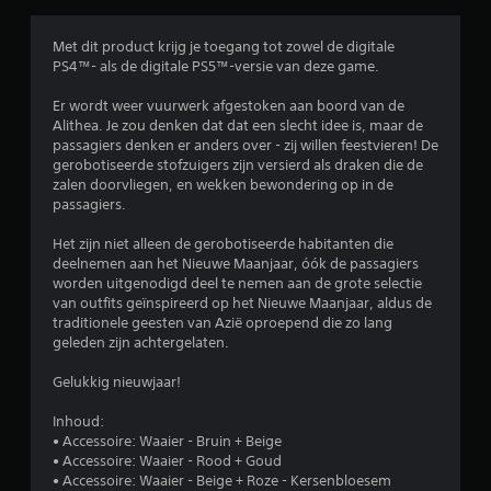
e
n
Met dit product krijg je toegang tot zowel de digitale
PS4™- als de digitale PS5™-versie van deze game.
Er wordt weer vuurwerk afgestoken aan boord van de
Alithea. Je zou denken dat dat een slecht idee is, maar de
passagiers denken er anders over - zij willen feestvieren! De
gerobotiseerde stofzuigers zijn versierd als draken die de
zalen doorvliegen, en wekken bewondering op in de
passagiers.
Het zijn niet alleen de gerobotiseerde habitanten die
deelnemen aan het Nieuwe Maanjaar, óók de passagiers
worden uitgenodigd deel te nemen aan de grote selectie
van outfits geïnspireerd op het Nieuwe Maanjaar, aldus de
traditionele geesten van Azië oproepend die zo lang
geleden zijn achtergelaten.
Gelukkig nieuwjaar!
Inhoud:
• Accessoire: Waaier - Bruin + Beige
• Accessoire: Waaier - Rood + Goud
• Accessoire: Waaier - Beige + Roze - Kersenbloesem