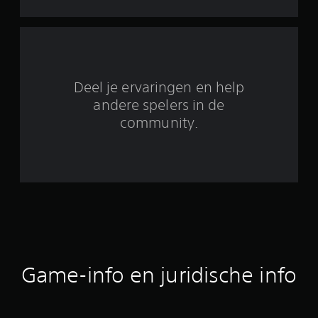
1
b
e
o
Deel je ervaringen en help
o
andere spelers in de
community.
r
d
e
l
i
n
Game-info en juridische info
g