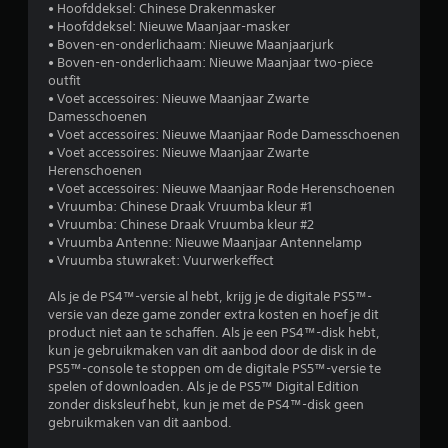
• Hoofddeksel: Chinese Drakenmasker
• Hoofddeksel: Nieuwe Maanjaar-masker
• Boven-en-onderlichaam: Nieuwe Maanjaarjurk
• Boven-en-onderlichaam: Nieuwe Maanjaar two-piece
outfit
• Voet accessoires: Nieuwe Maanjaar Zwarte
Damesschoenen
• Voet accessoires: Nieuwe Maanjaar Rode Damesschoenen
• Voet accessoires: Nieuwe Maanjaar Zwarte
Herenschoenen
• Voet accessoires: Nieuwe Maanjaar Rode Herenschoenen
• Vruumba: Chinese Draak Vruumba kleur #1
• Vruumba: Chinese Draak Vruumba kleur #2
• Vruumba Antenne: Nieuwe Maanjaar Antennelamp
• Vruumba stuwraket: Vuurwerkeffect
Als je de PS4™-versie al hebt, krijg je de digitale PS5™-
versie van deze game zonder extra kosten en hoef je dit
product niet aan te schaffen. Als je een PS4™-disk hebt,
kun je gebruikmaken van dit aanbod door de disk in de
PS5™-console te stoppen om de digitale PS5™-versie te
spelen of downloaden. Als je de PS5™ Digital Edition
zonder disksleuf hebt, kun je met de PS4™-disk geen
gebruikmaken van dit aanbod.