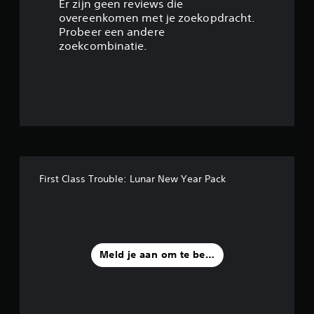
/
Er zijn geen reviews die
overeenkomen met je zoekopdracht.
5
Probeer een andere
zoekcombinatie.
s
t
e
r
r
First Class Trouble: Lunar New Year Pack
e
n
u
Meld je aan om te beoordelen
i
t