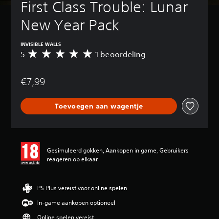
First Class Trouble: Lunar 
New Year Pack
INVISIBLE WALLS
5
1 beoordeling
G
e
m
€7,99
i
d
d
Toevoegen aan wagentje
e
l
d
e
b
Gesimuleerd gokken, Aankopen in game, Gebruikers
e
reageren op elkaar
o
o
r
d
PS Plus vereist voor online spelen
e
In-game aankopen optioneel
l
i
Online spelen vereist