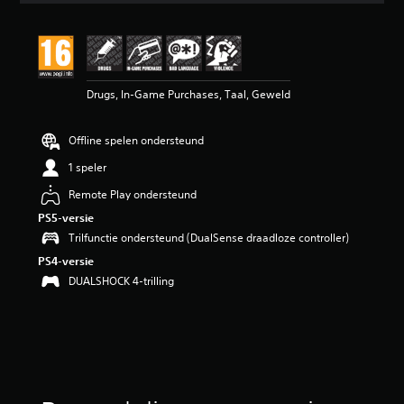
e
b
e
o
o
Drugs, In-Game Purchases, Taal, Geweld
r
d
e
Offline spelen ondersteund
l
i
1 speler
n
g
Remote Play ondersteund
5
PS5-versie
/
Trilfunctie ondersteund (DualSense draadloze controller)
5
s
PS4-versie
t
DUALSHOCK 4-trilling
e
r
r
e
n
u
i
t