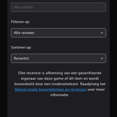
b
Alle edities
e
Filteren op:
o
Alle reviews
o
r
Sorteren op:
d
Recentst
e
Elke recensie is afkomstig van een geverifieerde
l
eigenaar van deze game of dit item en wordt
i
beoordeeld door een moderatieteam. Raadpleeg het
Beleid inzake beoordelingen en recensies
voor meer
n
informatie.
g
5