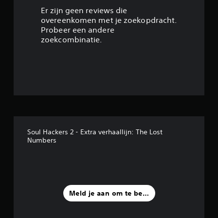
/
Er zijn geen reviews die
overeenkomen met je zoekopdracht.
5
Probeer een andere
zoekcombinatie.
s
t
e
r
r
Soul Hackers 2 - Extra verhaallijn: The Lost
e
Numbers
n
u
i
Meld je aan om te beoordelen
t