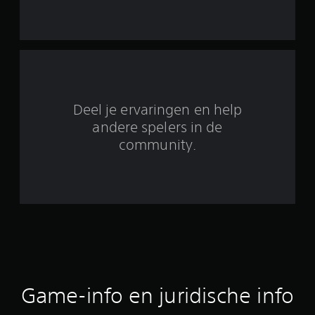
1
1
b
e
Deel je ervaringen en help
o
andere spelers in de
o
community.
r
d
e
l
i
Game-info en juridische info
n