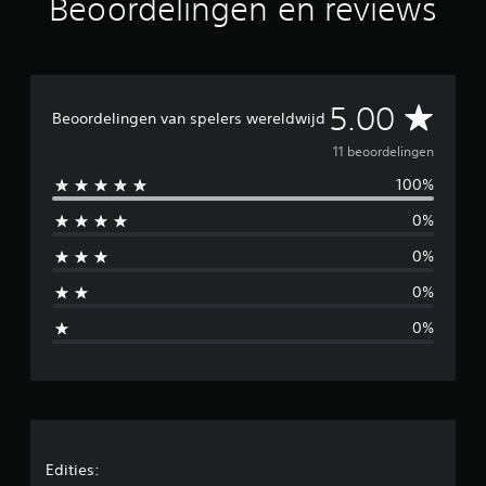
Beoordelingen en reviews
1
1
b
e
o
G
5.00
o
Beoordelingen van spelers wereldwijd
r
e
11 beoordelingen
d
e
100%
m
l
i
0%
i
n
g
0%
d
e
0%
n
d
0%
e
l
d
e
Edities: