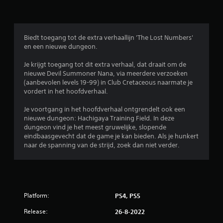
g
e
Biedt toegang tot de extra verhaallijn 'The Lost Numbers'
n
en een nieuwe dungeon.
Je krijgt toegang tot dit extra verhaal, dat draait om de
nieuwe Devil Summoner Nana, via meerdere verzoeken
(aanbevolen levels 19-99) in Club Cretaceous naarmate je
vordert in het hoofdverhaal.
Je voortgang in het hoofdverhaal ontgrendelt ook een
nieuwe dungeon: Hachigaya Training Field. In deze
dungeon vind je het meest gruwelijke, slopende
eindbaasgevecht dat de game je kan bieden. Als je hunkert
naar de spanning van de strijd, zoek dan niet verder.
Platform:
PS4, PS5
Release:
26-8-2022