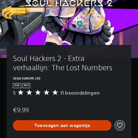
Soul Hackers 2 - Extra 
verhaallijn: The Lost Numbers
SEGA EUROPE LTD
PS4
PS5
5
11 beoordelingen
G
e
m
€9,99
i
d
d
Toevoegen aan wagentje
e
l
d