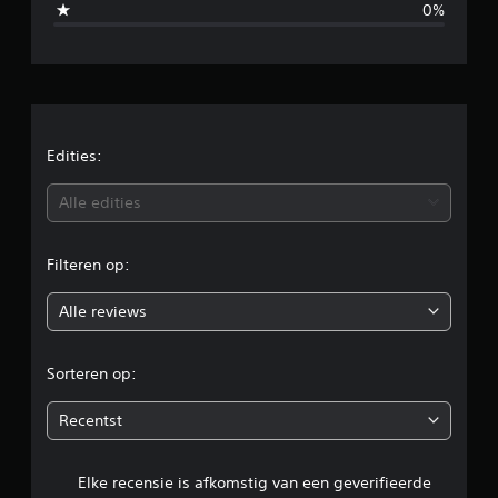
0%
e
l
d
e
Edities:
b
Alle edities
e
Filteren op:
o
Alle reviews
o
r
Sorteren op:
d
Recentst
e
Elke recensie is afkomstig van een geverifieerde
l