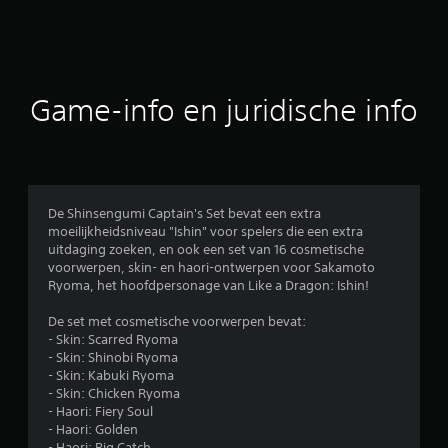
r
d
e
Game-info en juridische info
l
i
n
De Shinsengumi Captain's Set bevat een extra
moeilijkheidsniveau "Ishin" voor spelers die een extra
g
uitdaging zoeken, en ook een set van 16 cosmetische
voorwerpen, skin- en haori-ontwerpen voor Sakamoto
e
Ryoma, het hoofdpersonage van Like a Dragon: Ishin!
n
De set met cosmetische voorwerpen bevat:
- Skin: Scarred Ryoma
- Skin: Shinobi Ryoma
- Skin: Kabuki Ryoma
- Skin: Chicken Ryoma
- Haori: Fiery Soul
- Haori: Golden
- Haori: Big Catch