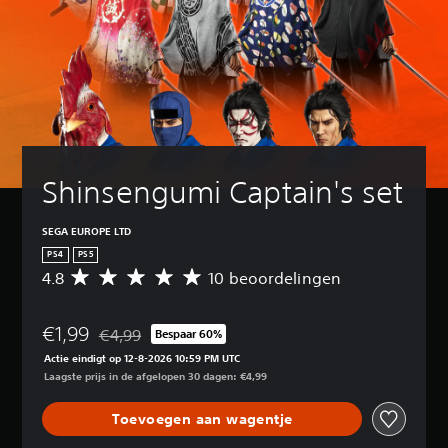
Shinsengumi Captain's set
SEGA EUROPE LTD
PS4
PS5
4.8
10 beoordelingen
G
e
m
€1,99
i
€4,99
Bespaar 60%
Korting ten opzichte van de oorspronkelijke prijs van
d
Actie eindigt op 12-8-2026 10:59 PM UTC
d
Laagste prijs in de afgelopen 30 dagen: €4,99
e
l
Toevoegen aan wagentje
d
e