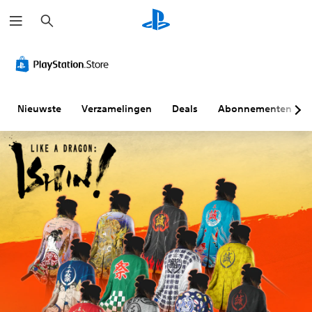
Z
o
e
k
e
n
Nieuwste
Verzamelingen
Deals
Abonnementen