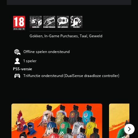
b
e
o
o
r
d
Gokken, In-Game Purchases, Taal, Geweld
e
l
i
Offline spelen ondersteund
n
g
1 speler
4
PS5-versie
.
8
Trilfunctie ondersteund (DualSense draadloze controller)
/
5
s
t
e
r
r
e
n
u
i