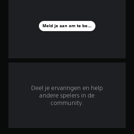
r
e
Meld je aan om te beoordelen
n
u
i
t
1
0
Deel je ervaringen en help
b
andere spelers in de
community.
e
o
o