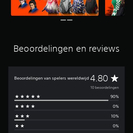
t
1
0
b
e
o
o
r
Beoordelingen en reviews
d
e
l
i
n
g
G
4.80
Beoordelingen van spelers wereldwijd
e
n
e
10 beoordelingen
90%
m
0%
i
10%
d
0%
d