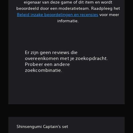
eigenaar van deze game of dit item en wordt
i
beoordeeld door een moderatieteam. Raadpleeg het
Beleid inzake beoordelingen en recensies
voor meer
n
informatie.
g
4
.
Er zijn geen reviews die
overeenkomen met je zoekopdracht.
8
Probeer een andere
zoekcombinatie.
/
5
s
t
e
Shinsengumi Captain's set
r