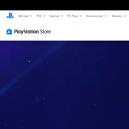
Winkel
PS5
Games
PS Plus
Accessoires
Nieuws