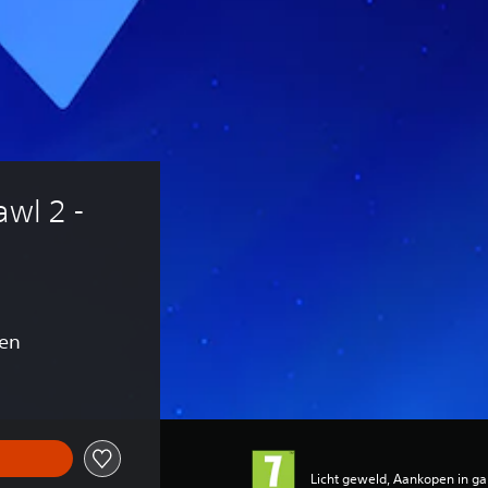
wl 2 - 
gen
Licht geweld, Aankopen in g