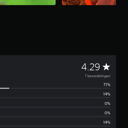
G
4.29
e
7 beoordelingen
71%
m
14%
i
0%
d
0%
14%
d