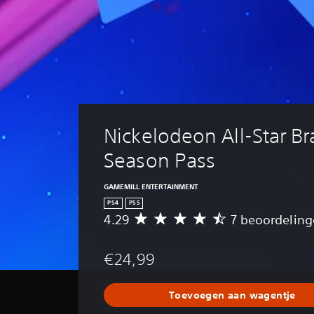
Nickelodeon All-Star Bra
Season Pass
GAMEMILL ENTERTAINMENT
PS4
PS5
4.29
7 beoordelin
G
e
m
€24,99
i
d
d
Toevoegen aan wagentje
e
l