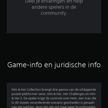
Deel je ervaringen en help
6
andere spelers in de
community.
b
e
o
o
r
d
Game-info en juridische info
e
l
i
Him & Her Collection brengt drie games van de uitdagende
puzzel-platformer-serie, Him & Her, Her Challenges en Him
n
& Her 3. De speler krijgt de controle over Hem, een man die
in dit steeds veranderende scenario gescheiden is geraakt
g
van zijn partner, door zijn reis om Haar weer te ontmoeten.