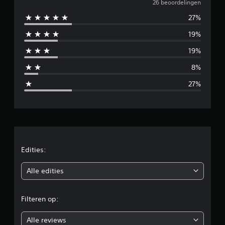
e
26 beoordelingen
e
l
27%
m
i
19%
n
i
g
19%
e
d
n
8%
d
27%
e
l
d
e
Edities:
b
Alle edities
e
Filteren op:
o
Alle reviews