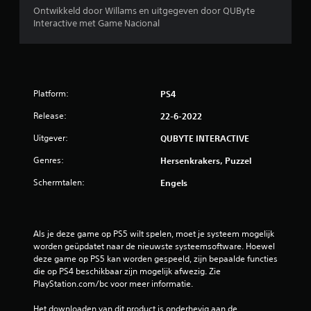
Ontwikkeld door Willams en uitgegeven door QUByte
Interactive met Game Nacional
Platform:
PS4
Release:
22-6-2022
Uitgever:
QUBYTE INTERACTIVE
Genres:
Hersenkrakers, Puzzel
Schermtalen:
Engels
Als je deze game op PS5 wilt spelen, moet je systeem mogelijk 
worden geüpdatet naar de nieuwste systeemsoftware. Hoewel 
deze game op PS5 kan worden gespeeld, zijn bepaalde functies 
die op PS4 beschikbaar zijn mogelijk afwezig. Zie 
PlayStation.com/bc voor meer informatie.
Het downloaden van dit product is onderhevig aan de 