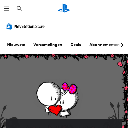
Z
o
e
k
e
n
Nieuwste
Verzamelingen
Deals
Abonnementen