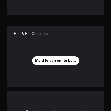
/
5
s
t
Him & Her Collection
e
r
r
Meld je aan om te beoordelen
e
n
u
i
t
2