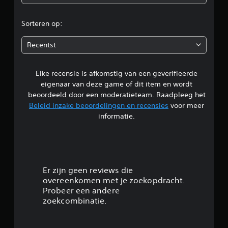
o
r
Sorteren op:
d
Recentst
e
Elke recensie is afkomstig van een geverifieerde
l
eigenaar van deze game of dit item en wordt
i
beoordeeld door een moderatieteam. Raadpleeg het
Beleid inzake beoordelingen en recensies
voor meer
n
informatie.
g
3
.
Er zijn geen reviews die
overeenkomen met je zoekopdracht.
1
Probeer een andere
zoekcombinatie.
2