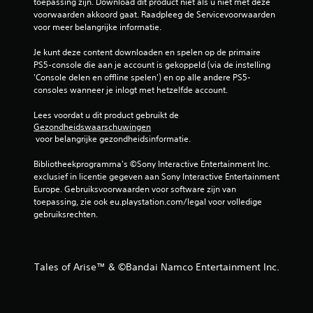
toepassing zijn. Download dit product niet als u niet met deze 
voorwaarden akkoord gaat. Raadpleeg de Servicevoorwaarden 
voor meer belangrijke informatie.
Je kunt deze content downloaden en spelen op de primaire 
PS5-console die aan je account is gekoppeld (via de instelling 
'Console delen en offline spelen') en op alle andere PS5-
consoles wanneer je inlogt met hetzelfde account.
Lees voordat u dit product gebruikt de 
Gezondheidswaarschuwingen
 voor belangrijke gezondheidsinformatie.
Bibliotheekprogramma's ©Sony Interactive Entertainment Inc. 
exclusief in licentie gegeven aan Sony Interactive Entertainment 
Europe. Gebruiksvoorwaarden voor software zijn van 
toepassing, zie ook eu.playstation.com/legal voor volledige 
gebruiksrechten.
Tales of Arise™ & ©Bandai Namco Entertainment Inc.