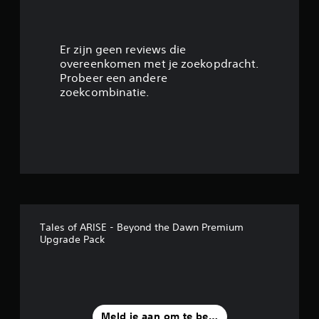
5
/
Er zijn geen reviews die
overeenkomen met je zoekopdracht.
5
Probeer een andere
zoekcombinatie.
s
t
e
r
r
Tales of ARISE - Beyond the Dawn Premium
e
Upgrade Pack
n
u
i
Meld je aan om te beoordelen