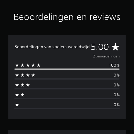
i
n
g
Beoordelingen en reviews
e
n
G
5.00
Beoordelingen van spelers wereldwijd
e
2 beoordelingen
100%
m
0%
i
0%
d
0%
d
0%
e
l