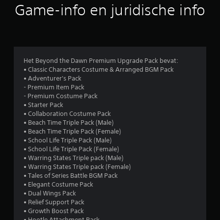
Game-info en juridische info
g
e
n
Het Beyond the Dawn Premium Upgrade Pack bevat:
• Classic Characters Costume & Arranged BGM Pack
• Adventurer's Pack
- Premium Item Pack
- Premium Costume Pack
• Starter Pack
• Collaboration Costume Pack
• Beach Time Triple Pack (Male)
• Beach Time Triple Pack (Female)
• School Life Triple Pack (Male)
• School Life Triple Pack (Female)
• Warring States Triple pack (Male)
• Warring States Triple pack (Female)
• Tales of Series Battle BGM Pack
• Elegant Costume Pack
• Dual Wings Pack
• Relief Support Pack
• Growth Boost Pack
• Hootle Attachment Pack