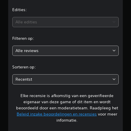
d
e
Edities:
b
Alle edities
e
Filteren op:
o
Alle reviews
o
r
Sorteren op:
d
Recentst
e
Elke recensie is afkomstig van een geverifieerde
l
eigenaar van deze game of dit item en wordt
i
beoordeeld door een moderatieteam. Raadpleeg het
Beleid inzake beoordelingen en recensies
voor meer
n
informatie.
g