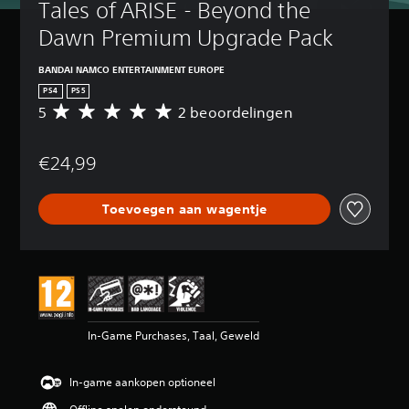
Tales of ARISE - Beyond the 
Dawn Premium Upgrade Pack
BANDAI NAMCO ENTERTAINMENT EUROPE
PS4
PS5
5
2 beoordelingen
G
e
m
€24,99
i
d
d
Toevoegen aan wagentje
e
l
d
e
b
e
o
o
In-Game Purchases, Taal, Geweld
r
d
e
In-game aankopen optioneel
l
i