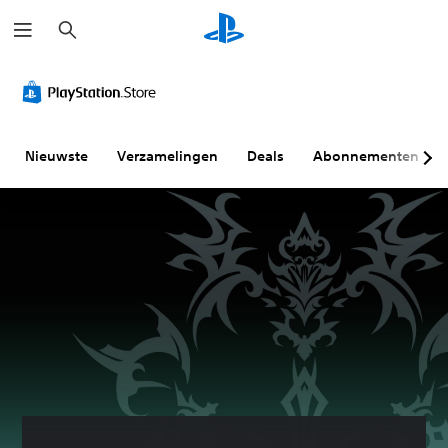
Z
o
e
k
e
n
Nieuwste
Verzamelingen
Deals
Abonnementen