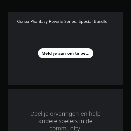
s
t
Klonoa Phantasy Reverie Series: Special Bundle
e
r
r
Meld je aan om te beoordelen
e
n
u
i
t
1
Deel je ervaringen en help
3
andere spelers in de
community.