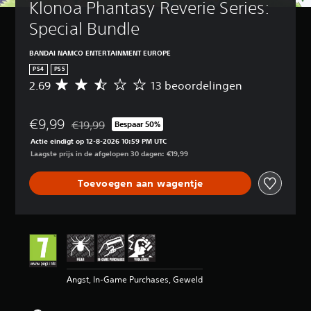
Klonoa Phantasy Reverie Series: 
Special Bundle
BANDAI NAMCO ENTERTAINMENT EUROPE
PS4
PS5
2.69
13 beoordelingen
G
e
m
€9,99
i
€19,99
Bespaar 50%
Korting ten opzichte van de oorspronkelijke prijs va
d
Actie eindigt op 12-8-2026 10:59 PM UTC
d
Laagste prijs in de afgelopen 30 dagen: €19,99
e
l
Toevoegen aan wagentje
d
e
b
e
o
o
r
d
Angst, In-Game Purchases, Geweld
e
l
i