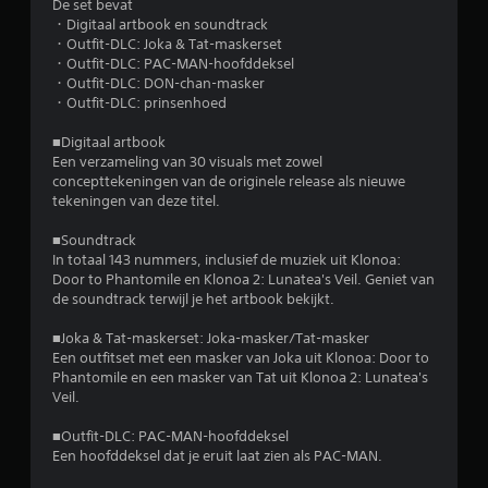
n
De set bevat
・Digitaal artbook en soundtrack
・Outfit-DLC: Joka & Tat-maskerset
・Outfit-DLC: PAC-MAN-hoofddeksel
・Outfit-DLC: DON-chan-masker
・Outfit-DLC: prinsenhoed
■Digitaal artbook
Een verzameling van 30 visuals met zowel
concepttekeningen van de originele release als nieuwe
tekeningen van deze titel.
■Soundtrack
In totaal 143 nummers, inclusief de muziek uit Klonoa:
Door to Phantomile en Klonoa 2: Lunatea's Veil. Geniet van
de soundtrack terwijl je het artbook bekijkt.
■Joka & Tat-maskerset: Joka-masker/Tat-masker
Een outfitset met een masker van Joka uit Klonoa: Door to
Phantomile en een masker van Tat uit Klonoa 2: Lunatea's
Veil.
■Outfit-DLC: PAC-MAN-hoofddeksel
Een hoofddeksel dat je eruit laat zien als PAC-MAN.