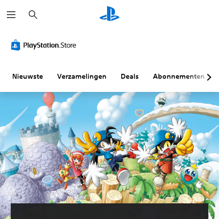
Z
o
e
k
e
n
Nieuwste
Verzamelingen
Deals
Abonnementen