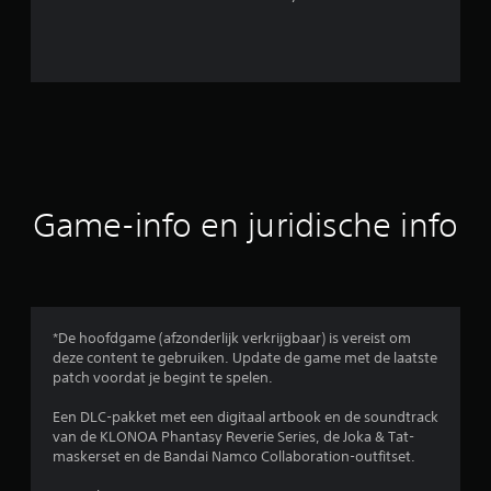
b
e
o
o
r
d
Game-info en juridische info
e
l
i
*De hoofdgame (afzonderlijk verkrijgbaar) is vereist om
deze content te gebruiken. Update de game met de laatste
n
patch voordat je begint te spelen.
g
Een DLC-pakket met een digitaal artbook en de soundtrack
van de KLONOA Phantasy Reverie Series, de Joka & Tat-
e
maskerset en de Bandai Namco Collaboration-outfitset.