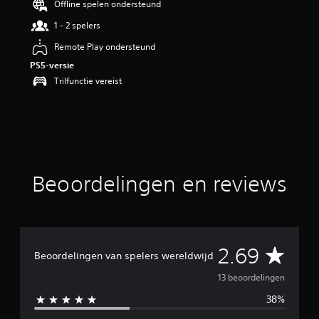
Offline spelen ondersteund
n
1 - 2 spelers
g
2
Remote Play ondersteund
.
6
PS5-versie
9
Trilfunctie vereist
/
5
s
t
e
r
r
Beoordelingen en reviews
e
n
u
i
t
1
G
2.69
Beoordelingen van spelers wereldwijd
3
b
e
13 beoordelingen
e
o
38%
m
o