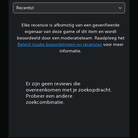
d
Recentst
e
Elke recensie is afkomstig van een geverifieerde
l
eigenaar van deze game of dit item en wordt
i
beoordeeld door een moderatieteam. Raadpleeg het
Beleid inzake beoordelingen en recensies
voor meer
n
informatie.
g
2
.
Er zijn geen reviews die
overeenkomen met je zoekopdracht.
6
Probeer een andere
zoekcombinatie.
9
/
5