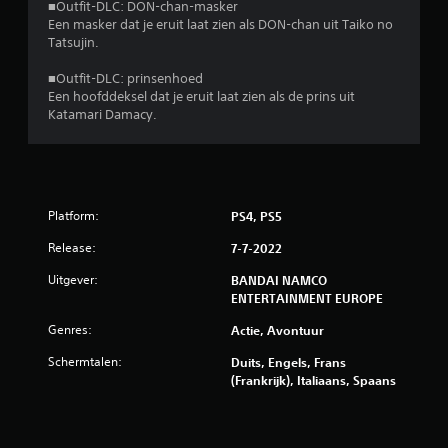
■Outfit-DLC: DON-chan-masker
Een masker dat je eruit laat zien als DON-chan uit Taiko no
Tatsujin.
■Outfit-DLC: prinsenhoed
Een hoofddeksel dat je eruit laat zien als de prins uit
Katamari Damacy.
Platform:
PS4, PS5
Release:
7-7-2022
Uitgever:
BANDAI NAMCO
ENTERTAINMENT EUROPE
Genres:
Actie, Avontuur
Schermtalen:
Duits, Engels, Frans
(Frankrijk), Italiaans, Spaans