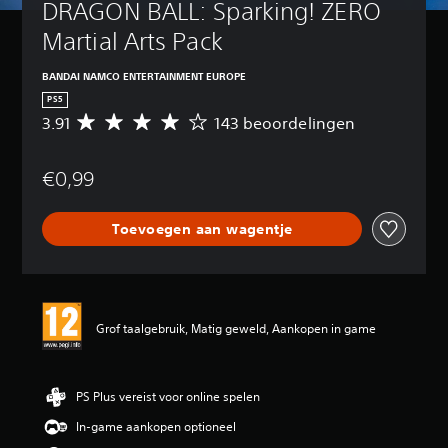
DRAGON BALL: Sparking! ZERO 
Martial Arts Pack
BANDAI NAMCO ENTERTAINMENT EUROPE
PS5
3.91
143 beoordelingen
G
e
m
€0,99
i
d
d
Toevoegen aan wagentje
e
l
d
e
b
e
Grof taalgebruik, Matig geweld, Aankopen in game
o
o
r
d
PS Plus vereist voor online spelen
e
In-game aankopen optioneel
l
i