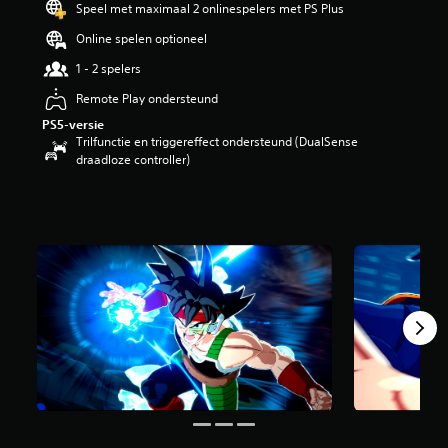
Speel met maximaal 2 onlinespelers met PS Plus
n
g
Online spelen optioneel
3
1 - 2 spelers
.
9
Remote Play ondersteund
1
PS5-versie
/
Trilfunctie en triggereffect ondersteund (DualSense
5
draadloze controller)
s
t
e
r
r
e
n
u
i
t
1
4
3
b
e
o