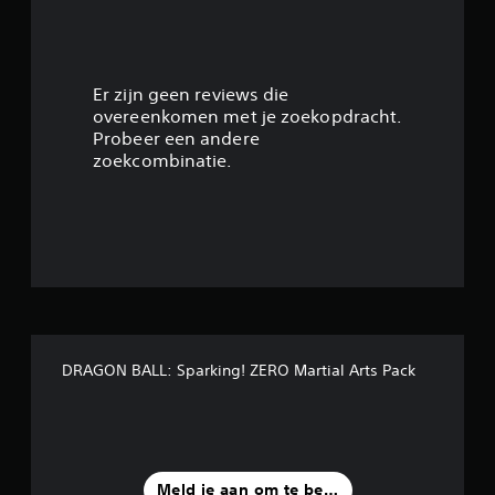
g
3
.
Er zijn geen reviews die
overeenkomen met je zoekopdracht.
9
Probeer een andere
zoekcombinatie.
1
/
5
s
t
DRAGON BALL: Sparking! ZERO Martial Arts Pack
e
r
r
Meld je aan om te beoordelen