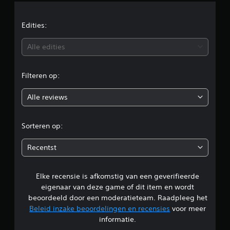
d
e
Edities:
b
Alle edities
e
Filteren op:
o
Alle reviews
o
r
Sorteren op:
d
Recentst
e
Elke recensie is afkomstig van een geverifieerde
l
eigenaar van deze game of dit item en wordt
i
beoordeeld door een moderatieteam. Raadpleeg het
Beleid inzake beoordelingen en recensies
voor meer
n
informatie.