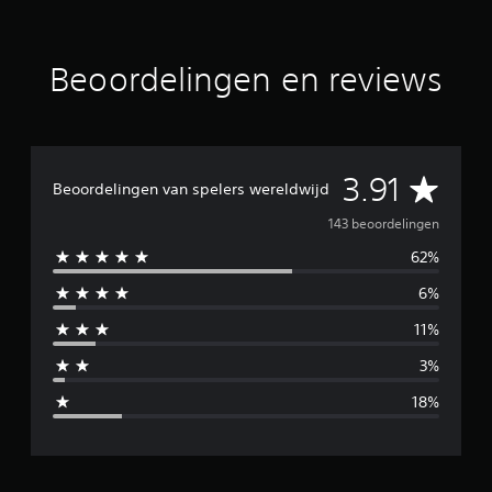
o
r
d
e
Beoordelingen en reviews
l
i
n
g
e
G
n
3.91
Beoordelingen van spelers wereldwijd
e
143 beoordelingen
62%
m
6%
i
11%
d
3%
d
18%
e
l