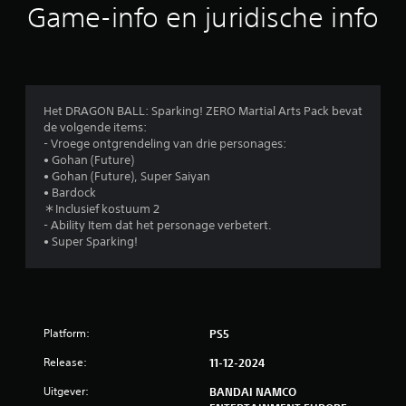
r
Game-info en juridische info
d
e
l
Het DRAGON BALL: Sparking! ZERO Martial Arts Pack bevat
de volgende items:
i
- Vroege ontgrendeling van drie personages:
• Gohan (Future)
n
• Gohan (Future), Super Saiyan
• Bardock
g
＊Inclusief kostuum 2
- Ability Item dat het personage verbetert.
e
• Super Sparking!
n
Platform:
PS5
Release:
11-12-2024
Uitgever:
BANDAI NAMCO