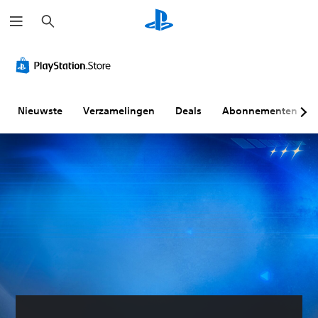
Z
o
e
k
e
n
Nieuwste
Verzamelingen
Deals
Abonnementen