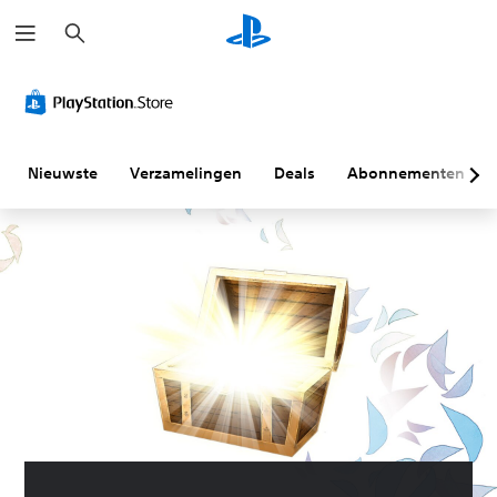
Z
o
e
k
e
n
Nieuwste
Verzamelingen
Deals
Abonnementen