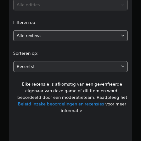
b
Alle edities
e
Filteren op:
o
Alle reviews
o
r
Sorteren op:
d
Recentst
e
Elke recensie is afkomstig van een geverifieerde
l
eigenaar van deze game of dit item en wordt
i
beoordeeld door een moderatieteam. Raadpleeg het
Beleid inzake beoordelingen en recensies
voor meer
n
informatie.
g
5