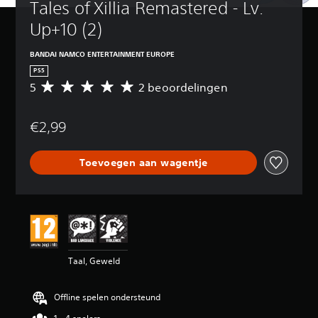
Tales of Xillia Remastered - Lv. 
Up+10 (2)
BANDAI NAMCO ENTERTAINMENT EUROPE
PS5
5
2 beoordelingen
G
e
m
€2,99
i
d
d
Toevoegen aan wagentje
e
l
d
e
b
e
o
o
Taal, Geweld
r
d
e
Offline spelen ondersteund
l
i