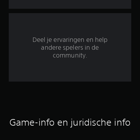
2
b
e
o
Deel je ervaringen en help
o
andere spelers in de
community.
r
d
e
l
i
n
Game-info en juridische info
g