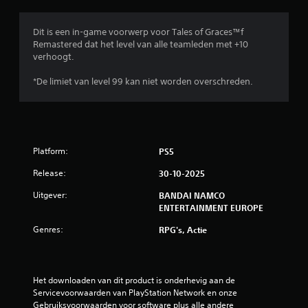
e
n
Dit is een in-game voorwerp voor Tales of Graces™f
Remastered dat het level van alle teamleden met +10
verhoogt.
*De limiet van level 99 kan niet worden overschreden.
Platform:
PS5
Release:
30-10-2025
Uitgever:
BANDAI NAMCO
ENTERTAINMENT EUROPE
Genres:
RPG's, Actie
Het downloaden van dit product is onderhevig aan de 
Servicevoorwaarden van PlayStation Network en onze 
Gebruiksvoorwaarden voor software plus alle andere 