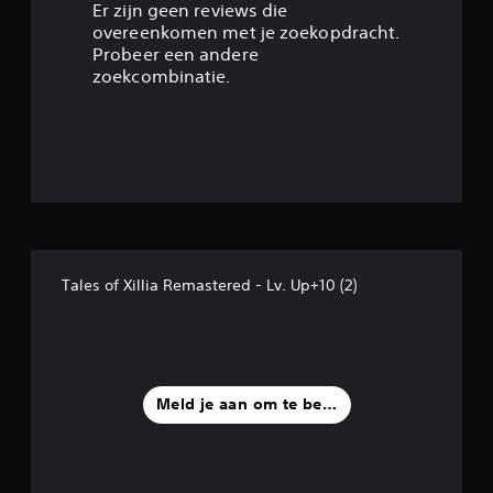
/
Er zijn geen reviews die
overeenkomen met je zoekopdracht.
5
Probeer een andere
zoekcombinatie.
s
t
e
r
r
Tales of Xillia Remastered - Lv. Up+10 (2)
e
n
u
Meld je aan om te beoordelen
i
t