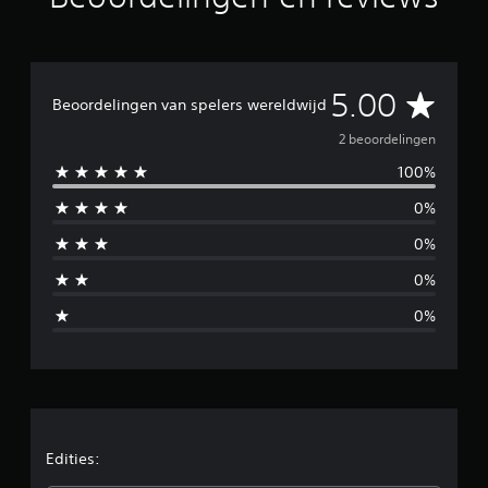
i
n
g
e
n
G
5.00
Beoordelingen van spelers wereldwijd
e
2 beoordelingen
100%
m
0%
i
0%
d
0%
d
0%
e
l
d
e
Edities: