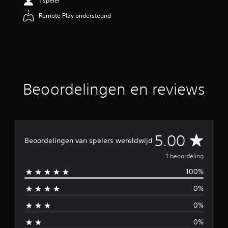
1 speler
n
Remote Play ondersteund
g
5
/
5
s
t
e
r
Beoordelingen en reviews
r
e
n
u
i
G
5.00
t
Beoordelingen van spelers wereldwijd
1
e
b
1 beoordeling
e
100%
m
o
o
0%
i
r
d
0%
d
e
l
0%