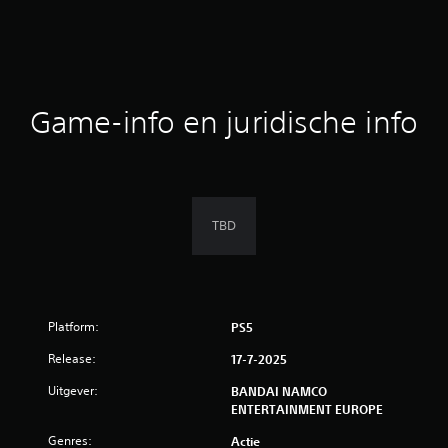
l
i
n
Game-info en juridische info
g
e
n
TBD
Platform:
PS5
Release:
17-7-2025
Uitgever:
BANDAI NAMCO
ENTERTAINMENT EUROPE
Genres:
Actie