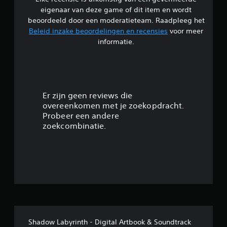
l
eigenaar van deze game of dit item en wordt
i
beoordeeld door een moderatieteam. Raadpleeg het
Beleid inzake beoordelingen en recensies
voor meer
n
informatie.
g
1
/
Er zijn geen reviews die
overeenkomen met je zoekopdracht.
5
Probeer een andere
zoekcombinatie.
s
t
e
r
r
Shadow Labyrinth - Digital Artbook & Soundtrack