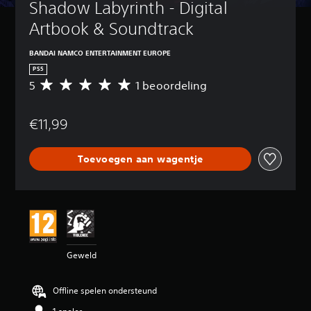
Shadow Labyrinth - Digital 
Artbook & Soundtrack
BANDAI NAMCO ENTERTAINMENT EUROPE
PS5
5
1 beoordeling
G
e
m
€11,99
i
d
d
Toevoegen aan wagentje
e
l
d
e
b
e
o
o
Geweld
r
d
e
Offline spelen ondersteund
l
i