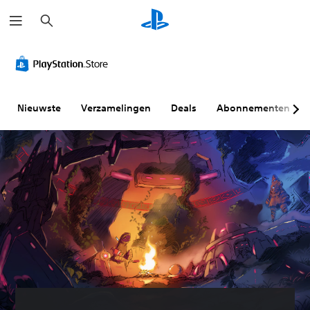
Z
o
e
k
e
n
Nieuwste
Verzamelingen
Deals
Abonnementen