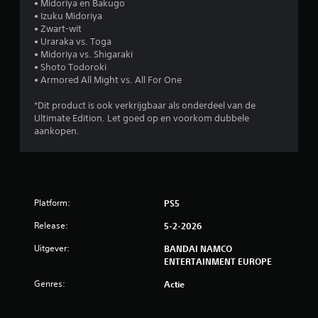
• Midoriya en Bakugo
• Izuku Midoriya
• Zwart-wit
• Uraraka vs. Toga
• Midoriya vs. Shigaraki
• Shoto Todoroki
• Armored All Might vs. All For One
*Dit product is ook verkrijgbaar als onderdeel van de
Ultimate Edition. Let goed op en voorkom dubbele
aankopen.
Platform:
PS5
Release:
5-2-2026
Uitgever:
BANDAI NAMCO
ENTERTAINMENT EUROPE
Genres:
Actie