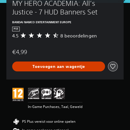
MY HERO ACADEMIA: All’s 
Justice - 7 HUD Banners Set
BANDAI NAMCO ENTERTAINMENT EUROPE
PS5
4.5
8 beoordelingen
G
e
m
€4,99
i
d
d
Toevoegen aan wagentje
e
l
d
e
b
e
o
o
In-Game Purchases, Taal, Geweld
r
d
e
PS Plus vereist voor online spelen
l
i