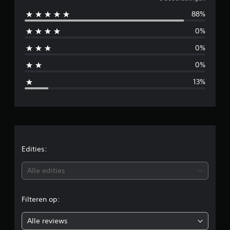
e
e
l
88%
m
i
n
0%
i
g
e
0%
d
n
0%
d
13%
e
l
d
e
Edities:
b
Alle edities
e
Filteren op:
o
Alle reviews
o