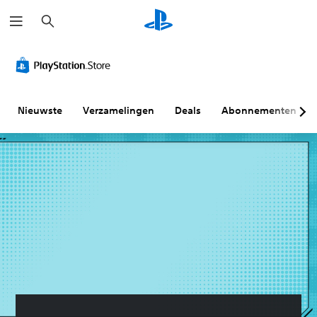
Z
o
e
k
e
n
Nieuwste
Verzamelingen
Deals
Abonnementen