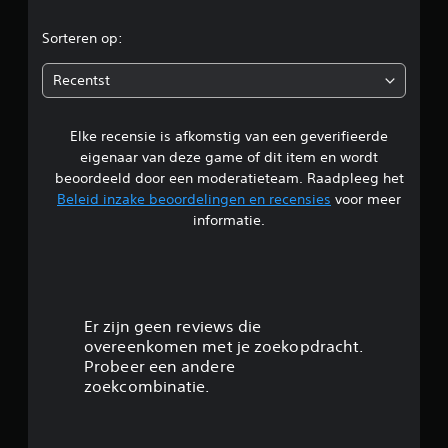
r
Sorteren op:
d
Recentst
e
Elke recensie is afkomstig van een geverifieerde
l
eigenaar van deze game of dit item en wordt
i
beoordeeld door een moderatieteam. Raadpleeg het
Beleid inzake beoordelingen en recensies
voor meer
n
informatie.
g
4
.
Er zijn geen reviews die
overeenkomen met je zoekopdracht.
5
Probeer een andere
zoekcombinatie.
/
5