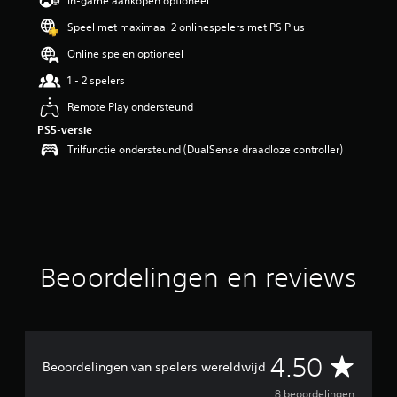
In-game aankopen optioneel
n
Speel met maximaal 2 onlinespelers met PS Plus
g
4
Online spelen optioneel
.
5
1 - 2 spelers
/
Remote Play ondersteund
5
s
PS5-versie
t
Trilfunctie ondersteund (DualSense draadloze controller)
e
r
r
e
n
u
i
Beoordelingen en reviews
t
8
b
e
o
o
G
4.50
Beoordelingen van spelers wereldwijd
r
d
8 beoordelingen