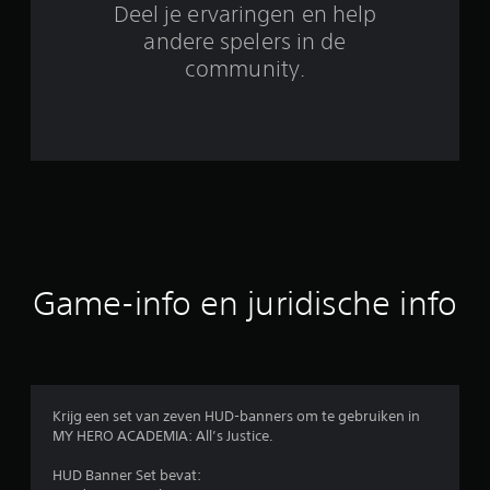
Deel je ervaringen en help
e
andere spelers in de
o
community.
o
r
d
e
l
Game-info en juridische info
i
n
g
Krijg een set van zeven HUD-banners om te gebruiken in
e
MY HERO ACADEMIA: All’s Justice.
n
HUD Banner Set bevat: