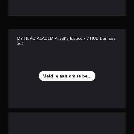
s
t
e
MY HERO ACADEMIA: All’s Justice - 7 HUD Banners
r
Set
r
e
n
Meld je aan om te beoordelen
u
i
t
8
b