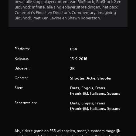
bevat alle singleplayercontent van BioShock, BioShock 2 en
i
BioShock Infinite, alle singleplayeruitbreidingen, het pack
Columbia’s Finest en Director’s Commentary: Imagining
n
BioShock, met Ken Levine en Shawn Robertson.
g
e
Platform:
n
PS4
Release:
15-9-2016
Uitgever:
2K
Genres:
Shooter, Actie, Shooter
Stem:
Duits, Engels, Frans
(Frankrijk), Italiaans, Spaans
Schermtalen:
Duits, Engels, Frans
(Frankrijk), Italiaans, Spaans
Als je deze game op PS5 wilt spelen, moet je systeem mogelijk 