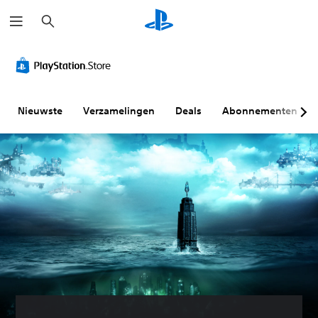
Z
o
e
k
e
n
Nieuwste
Verzamelingen
Deals
Abonnementen