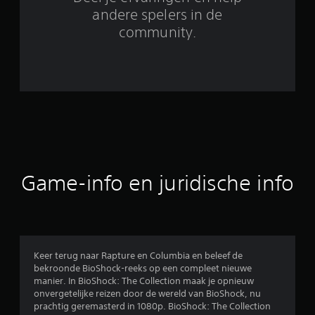
9
andere spelers in de
community.
3
4
6
b
e
o
Game-info en juridische info
o
r
d
Keer terug naar Rapture en Columbia en beleef de
bekroonde BioShock-reeks op een compleet nieuwe
e
manier. In BioShock: The Collection maak je opnieuw
onvergetelijke reizen door de wereld van BioShock, nu
l
prachtig geremasterd in 1080p. BioShock: The Collection