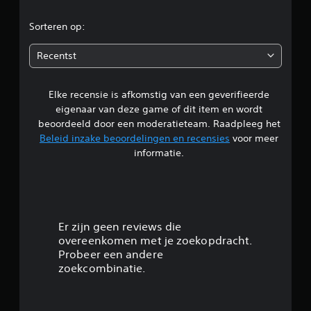
r
Sorteren op:
d
Recentst
e
Elke recensie is afkomstig van een geverifieerde
l
eigenaar van deze game of dit item en wordt
i
beoordeeld door een moderatieteam. Raadpleeg het
Beleid inzake beoordelingen en recensies
voor meer
n
informatie.
g
4
.
Er zijn geen reviews die
overeenkomen met je zoekopdracht.
6
Probeer een andere
zoekcombinatie.
1
/