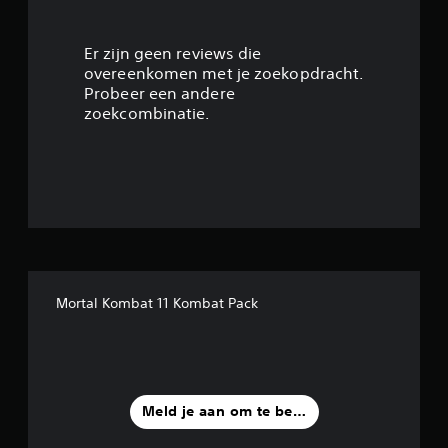
4
.
Er zijn geen reviews die
overeenkomen met je zoekopdracht.
3
Probeer een andere
zoekcombinatie.
8
/
5
s
t
Mortal Kombat 11 Kombat Pack
e
r
r
Meld je aan om te beoordelen
e