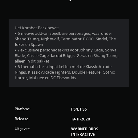
d
e
l
Het Kombat Pack bevat:
• 6 nieuwe add-on speelbare personages, waaronder
i
Shang Tsung, Nightwolf, Terminator T-800, Sindel, The
Joker en Spawn
n
• 7 exclusieve personageskins voor Johnny Cage, Sonya
Blade, Cassie Cage, Jacqui Briggs, Geras en Shang Tsung,
g
alleen in dit pakket
• 6 thematische skinpakketten met de Klassic Arcade
e
Ninjas, Klassic Arcade Fighters, Double Feature, Gothic
Horror, Matinee en DC Elseworlds
n
Platform:
PS4, PS5
Release:
19-11-2020
Uitgever:
WARNER BROS.
INTERACTIVE