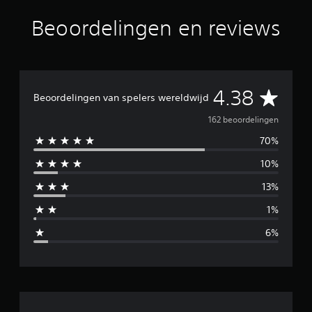
o
Beoordelingen en reviews
r
d
e
l
i
n
G
4.38
Beoordelingen van spelers wereldwijd
g
e
e
162 beoordelingen
n
70%
m
10%
i
13%
d
1%
d
6%
e
l
d