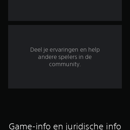
n
u
i
t
1
Deel je ervaringen en help
6
andere spelers in de
community.
2
b
e
o
o
r
Game-info en juridische info