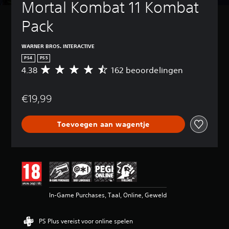
Mortal Kombat 11 Kombat 
Pack
WARNER BROS. INTERACTIVE
PS4
PS5
4.38
162 beoordelingen
G
e
m
€19,99
i
d
d
Toevoegen aan wagentje
e
l
d
e
b
e
o
o
In-Game Purchases, Taal, Online, Geweld
r
d
e
PS Plus vereist voor online spelen
l