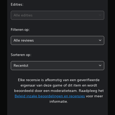
e
Edities:
b
Alle edities
e
Filteren op:
o
Alle reviews
o
r
Sorteren op:
d
Recentst
e
Elke recensie is afkomstig van een geverifieerde
l
eigenaar van deze game of dit item en wordt
i
beoordeeld door een moderatieteam. Raadpleeg het
Beleid inzake beoordelingen en recensies
voor meer
n
informatie.
g