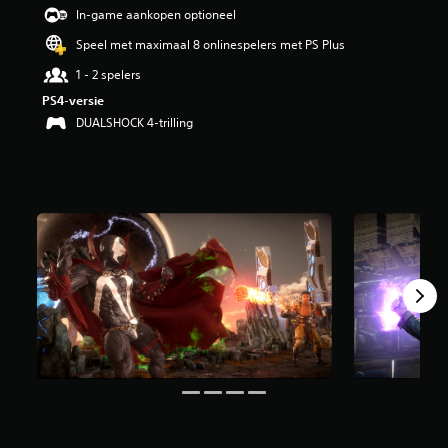
i
In-game aankopen optioneel
n
Speel met maximaal 8 onlinespelers met PS Plus
g
4
1 - 2 spelers
.
PS4-versie
3
8
DUALSHOCK 4-trilling
/
5
s
t
e
r
r
e
n
u
i
t
1
6
2
b
e
o