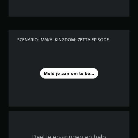
5
s
t
SCENARIO: MAKAI KINGDOM: ZETTA EPISODE
e
r
r
Meld je aan om te beoordelen
e
n
u
i
t
1
Deel je ervaringen en help