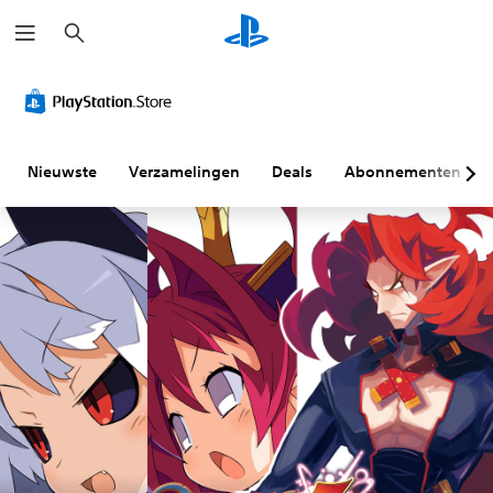
Z
o
e
k
e
n
Nieuwste
Verzamelingen
Deals
Abonnementen