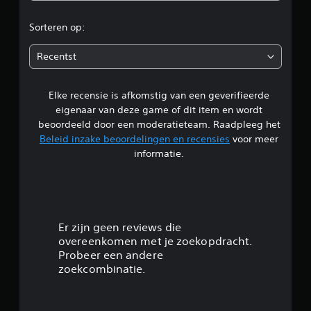
r
Sorteren op:
d
Recentst
e
Elke recensie is afkomstig van een geverifieerde
l
eigenaar van deze game of dit item en wordt
i
beoordeeld door een moderatieteam. Raadpleeg het
Beleid inzake beoordelingen en recensies
voor meer
n
informatie.
g
4
.
Er zijn geen reviews die
overeenkomen met je zoekopdracht.
8
Probeer een andere
zoekcombinatie.
5
/