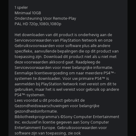
g
1 speler
Minimaal 10GB
e
Ondersteuning Voor Remote-Play
PAL HD 720p,1080i,1080p
n
Het downloaden van dit product is onderhevig aan de
Servicevoorwaarden van PlayStation Network en onze
Gebruiksvoorwaarden voor software plus alle andere
specifieke, aanvullende bepalingen die op dit product van
toepassing zijn. Download dit product niet als u niet met
deze voorwaarden akkoord gaat. Raadpleeg de
Servicevoorwaarden voor meer belangrijke informatie.
Eenmalige licentievergoeding om naar meerdere PS4™-
systemen te downloaden. Voor uw primaire PS4™ is
aanmelden bij PlayStation Network niet vereist om dit te
gebruiken, maar het is wel vereist voor gebruik op andere
PS4™-systemen.
Lees voordat u dit product gebruikt de
Gezondheidswaarschuwingen voor belangrijke
gezondheidsinformatie.
Bibliotheekprogramma's ©Sony Computer Entertainment
Inc. exclusief in licentie gegeven aan Sony Computer
Entertainment Europe. Gebruiksvoorwaarden voor
software zijn van toepassing, zie ook