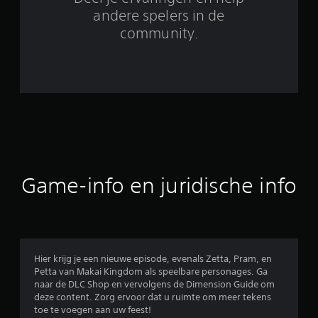
8
andere spelers in de
community.
1
b
e
o
o
r
Game-info en juridische info
d
e
l
Hier krijg je een nieuwe episode, evenals Zetta, Pram, en
Petta van Makai Kingdom als speelbare personages. Ga
i
naar de DLC Shop en vervolgens de Dimension Guide om
deze content. Zorg ervoor dat u ruimte om meer tekens
n
toe te voegen aan uw feest!