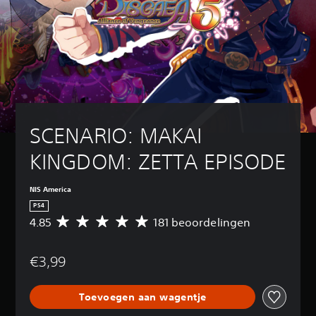
SCENARIO: MAKAI 
KINGDOM: ZETTA EPISODE
NIS America
PS4
4.85
181 beoordelingen
G
e
m
€3,99
i
d
d
Toevoegen aan wagentje
e
l