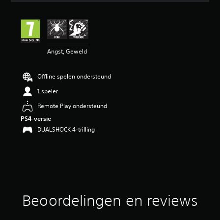
e
b
e
o
o
Angst, Geweld
r
d
e
Offline spelen ondersteund
l
i
1 speler
n
g
Remote Play ondersteund
3
PS4-versie
.
DUALSHOCK 4-trilling
6
7
/
5
s
t
e
r
Beoordelingen en reviews
r
e
n