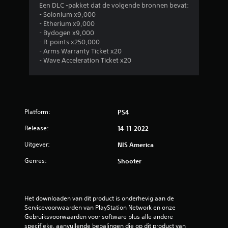
n
Een DLC -pakket dat de volgende bronnen bevat:
- Solonium x9,000
g
- Etherium x9,000
- Bydogen x9,000
e
- R-points x250,000
- Arms Warranty Ticket x20
n
- Wave Acceleration Ticket x20
Platform:
PS4
Release:
14-11-2022
Uitgever:
NIS America
Genres:
Shooter
Het downloaden van dit product is onderhevig aan de 
Servicevoorwaarden van PlayStation Network en onze 
Gebruiksvoorwaarden voor software plus alle andere 
specifieke, aanvullende bepalingen die op dit product van 