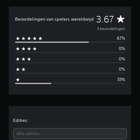
u
i
G
3.67
t
Beoordelingen van spelers wereldwijd
3
e
b
3 beoordelingen
e
67%
m
o
o
0%
i
r
d
0%
e
d
l
0%
i
d
n
33%
g
e
e
n
l
d
e
Edities:
b
Alle edities