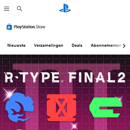
Z
o
e
k
e
n
Nieuwste
Verzamelingen
Deals
Abonnementen