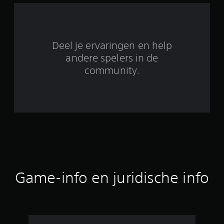
i
t
3
Deel je ervaringen en help
b
andere spelers in de
community.
e
o
o
r
d
e
Game-info en juridische info
l
i