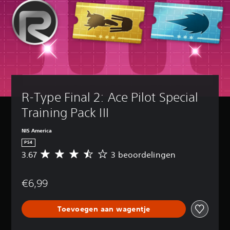
R-Type Final 2: Ace Pilot Special 
Training Pack III
NIS America
PS4
3.67
3 beoordelingen
G
e
m
€6,99
i
d
d
Toevoegen aan wagentje
e
l
d