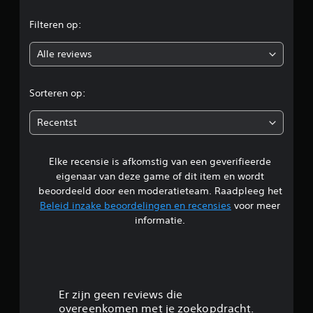
e
Filteren op:
o
Alle reviews
o
r
Sorteren op:
d
Recentst
e
Elke recensie is afkomstig van een geverifieerde
l
eigenaar van deze game of dit item en wordt
i
beoordeeld door een moderatieteam. Raadpleeg het
Beleid inzake beoordelingen en recensies
voor meer
n
informatie.
g
3
.
Er zijn geen reviews die
overeenkomen met je zoekopdracht.