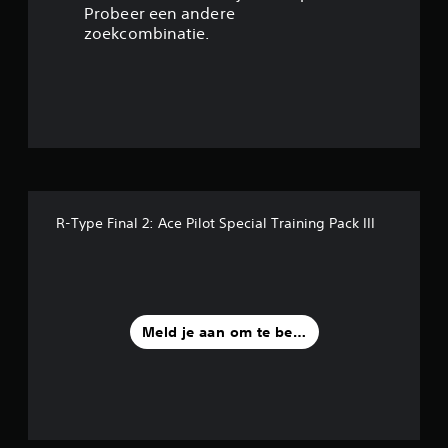
6
Probeer een andere
zoekcombinatie.
7
/
5
s
t
R-Type Final 2: Ace Pilot Special Training Pack III
e
r
r
Meld je aan om te beoordelen
e
n
u