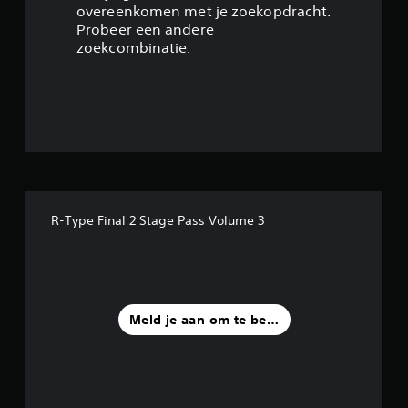
overeenkomen met je zoekopdracht.
5
Probeer een andere
zoekcombinatie.
s
t
e
r
r
R-Type Final 2 Stage Pass Volume 3
e
n
u
Meld je aan om te beoordelen
i
t
9