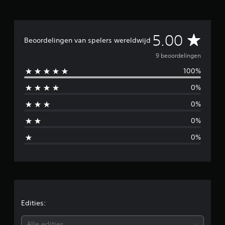
t
9
b
e
G
5.00
Beoordelingen van spelers wereldwijd
o
o
e
9 beoordelingen
r
d
100%
m
e
0%
l
i
i
0%
n
d
g
0%
e
d
n
0%
e
l
d
e
Edities:
b
Alle edities