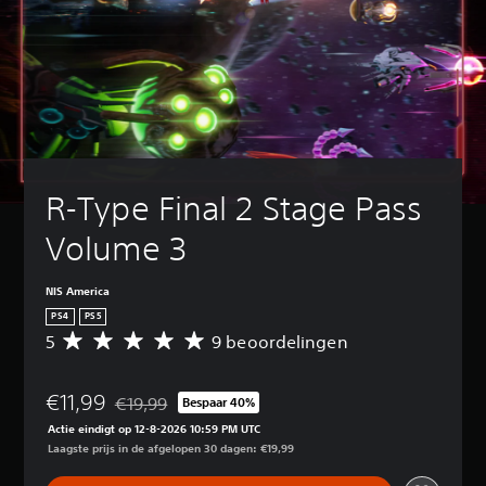
R-Type Final 2 Stage Pass 
Volume 3
NIS America
PS4
PS5
5
9 beoordelingen
G
e
m
€11,99
i
€19,99
Bespaar 40%
Korting ten opzichte van de oorspronkelijke prijs va
d
Actie eindigt op 12-8-2026 10:59 PM UTC
d
Laagste prijs in de afgelopen 30 dagen: €19,99
e
l