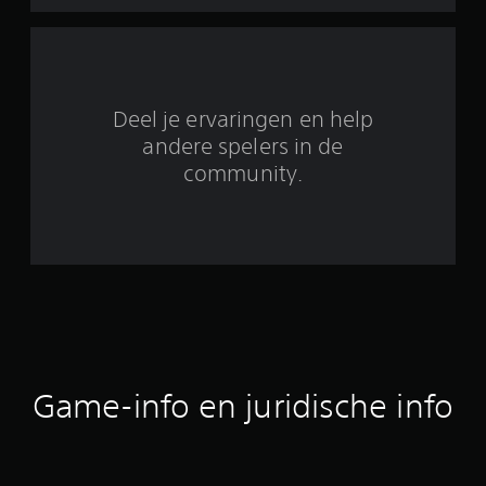
b
e
o
Deel je ervaringen en help
o
andere spelers in de
community.
r
d
e
l
i
n
Game-info en juridische info
g
e