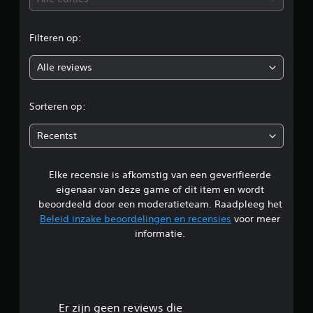
e
Filteren op:
o
Alle reviews
o
r
Sorteren op:
d
Recentst
e
Elke recensie is afkomstig van een geverifieerde
l
eigenaar van deze game of dit item en wordt
i
beoordeeld door een moderatieteam. Raadpleeg het
Beleid inzake beoordelingen en recensies
voor meer
n
informatie.
g
5
/
Er zijn geen reviews die