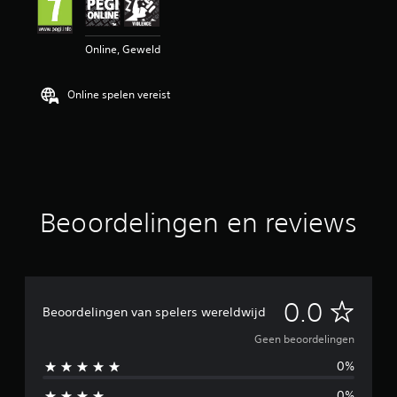
l
i
n
Online, Geweld
g
e
n
Online spelen vereist
Beoordelingen en reviews
G
0.0
Beoordelingen van spelers wereldwijd
e
Geen beoordelingen
0%
e
0%