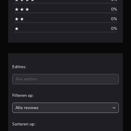
n
0%
b
0%
e
0%
o
o
r
d
Edities:
e
Alle edities
l
Filteren op:
i
Alle reviews
n
g
Sorteren op: