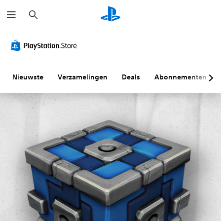
Z
o
e
k
e
n
Nieuwste
Verzamelingen
Deals
Abonnementen