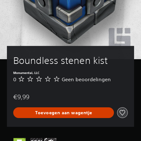
Boundless stenen kist
Monumental, LLC
0
Geen beoordelingen
G
e
e
€9,99
n
b
e
Toevoegen aan wagentje
o
o
r
d
e