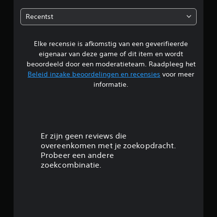
d
Recentst
e
Elke recensie is afkomstig van een geverifieerde
l
eigenaar van deze game of dit item en wordt
i
beoordeeld door een moderatieteam. Raadpleeg het
Beleid inzake beoordelingen en recensies
voor meer
n
informatie.
g
4
.
Er zijn geen reviews die
overeenkomen met je zoekopdracht.
5
Probeer een andere
zoekcombinatie.
1
/
5