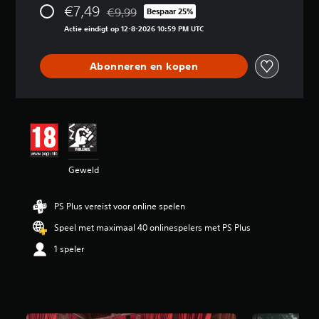
€7,49
€9,99
e
Bespaar 25%
Korting ten opzichte van de oorspronkelijke p
b
Actie eindigt op 12-8-2026 10:59 PM UTC
e
o
o
Abonneren en kopen
r
d
e
l
i
n
g
4
Geweld
.
5
1
PS Plus vereist voor online spelen
/
Speel met maximaal 40 onlinespelers met PS Plus
5
s
1 speler
t
e
r
r
e
n