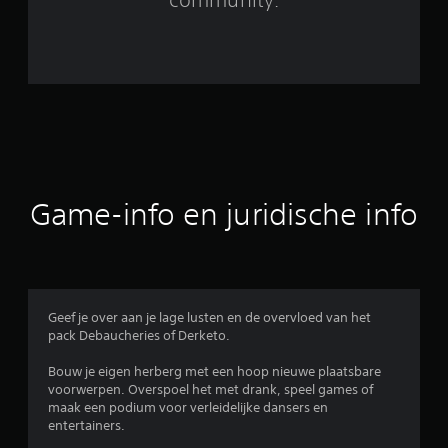
9
b
e
o
o
r
Game-info en juridische info
d
e
l
Geef je over aan je lage lusten en de overvloed van het
pack Debaucheries of Derketo.
i
Bouw je eigen herberg met een hoop nieuwe plaatsbare
n
voorwerpen. Overspoel het met drank, speel games of
maak een podium voor verleidelijke dansers en
g
entertainers.