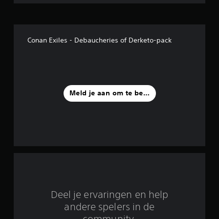
s
t
Conan Exiles - Debaucheries of Derketo-pack
e
r
r
Meld je aan om te beoordelen
e
n
u
i
t
4
Deel je ervaringen en help
2
andere spelers in de
community.