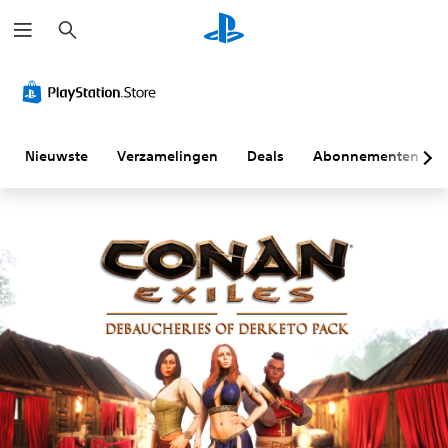
Z
o
e
k
e
n
Nieuwste
Verzamelingen
Deals
Abonnementen