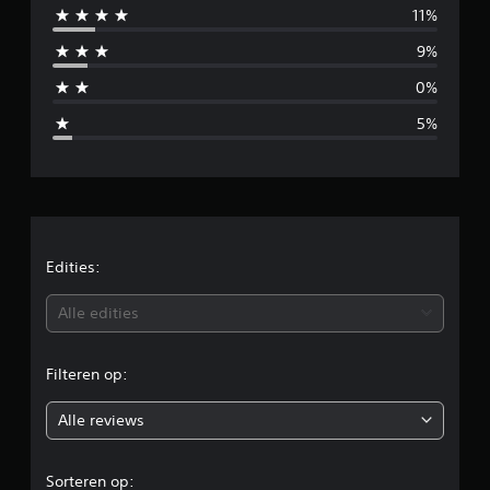
11%
i
9%
d
0%
d
5%
e
l
d
e
Edities:
b
Alle edities
e
Filteren op:
o
Alle reviews
o
r
Sorteren op: