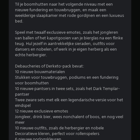
e
Til je boomhutten naar het volgende niveau met een
nieuwe fundering en touwbruggen, en maak een
n
weelderige slaapkamer met rode gordijnen en een luxueus
bed.
Speel met twaalf exclusieve emotes, zoals het jongleren
van ballen of het kapotgooien van je bierglas na een flinke
teug. Hul jezelf in aantrekkelijke sieraden, outfits voor
dansers en nobelen, of werk in je eigen herberg als een
echte herbergier.
Debaucheries of Derketo-pack bevat:
10 nieuwe bouwmaterialen
Stukken voor touwbruggen, podiums en een fundering
voor boomhutten
10 nieuwe pantsers in twee sets, zoals het Dark Templar-
pantser
Twee zware sets met elk een legendarische versie voor het
eindspel
12 nieuwe exclusieve emotes
Jongleer, drink bier, wees nonchalent of boos, en nog veel
meer
10 nieuwe outfits, zoals de herbergier en nobele
Decoratieve kleren, perfect voor rollenspelers
6 nieuwe oorlogskleuren