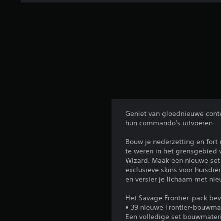
Geniet van gloednieuwe conte
hun commando's uitvoeren.
Bouw je nederzetting en fort
te weren in het grensgebied v
Wizard. Maak een nieuwe set P
exclusieve skins voor huisdie
en versier je lichaam met ni
Het Savage Frontier-pack bev
• 39 nieuwe Frontier-bouwmat
Een volledige set bouwmateria