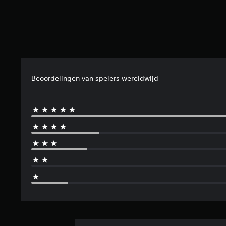
e
n
Beoordelingen van spelers wereldwijd