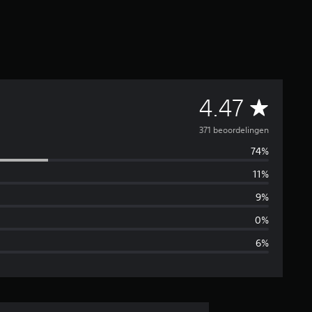
G
4.47
e
371 beoordelingen
74%
m
11%
i
9%
d
0%
6%
d
e
l