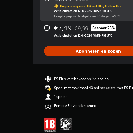
Korting ten opzichte van de oo
d
Bespaar nog eens 5% met PlayStation Plus
d
Actie eindigt op 12-8-2026 10:59 PM UTC
e
Laagste prijs in de afgelopen 30 dagen: €9,99
l
d
€7,49
€9,99
Bespaar 25%
e
Korting ten opzichte van de oo
b
Actie eindigt op 12-8-2026 10:59 PM UTC
e
o
Abonneren en kopen
o
r
d
e
l
PS Plus vereist voor online spelen
i
n
Speel met maximaal 40 onlinespelers met PS Pl
g
1 speler
4
.
Remote Play ondersteund
4
7
/
5
s