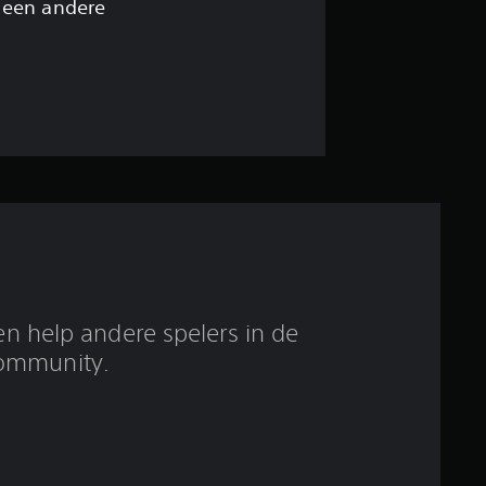
i
 een andere
n
g
4
.
4
7
/
en help andere spelers in de
ommunity.
5
s
t