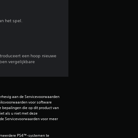
b
n het spel.
e
o
o
introduceert een hoop nieuwe
r
ben vergelijkbare
d
e
erhevig aan de Servicevoorwaarden 
l
iksvoorwaarden voor software 
e bepalingen die op dit product van 
i
et als u niet met deze 
de Servicevoorwaarden voor meer 
n
 meerdere PS4™-systemen te 