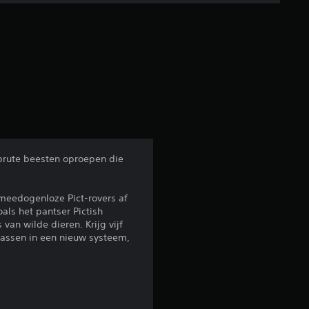
e
r
r
e
n
u
 brute beesten oproepen die
i
meedogenloze Pict-rovers af
als het pantser Pictish
t
an wilde dieren. Krijg vijf
 passen in een nieuw systeem,
3
7
1