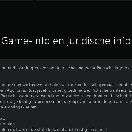
Game-info en juridische info
nt uit de wilde grenzen van de beschaving, waar Pictische krijgers
 met de nieuwe bouwmaterialen uit de Frontier-set, gemaakt om de 
an Aquilonia. Rust jezelf uit met gloednieuwe, Pictische pantsers, zo
ictische wapens, versierd met mystieke runen, bont en de schedels v
ren, die je kunt gebruiken om het uiterlijk van tamme dieren aan te
euwe oorlogskleuren.
at:
erialen.
len met dezelfde statistieken als het huidige niveau 3.