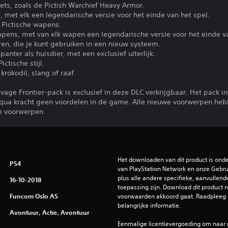
sets, zoals de Pictish Warchief Heavy Armor.
, met elk een legendarische versie voor het einde van het spel.
 Pictische wapens.
wapens, met van elk wapen een legendarische versie voor het einde va
ren, die je kunt gebruiken in een nieuw systeem.
anter als huisdier, met een exclusief uiterlijk.
ctische stijl.
krokodil, slang of raaf.
avage Frontier-pack is exclusief in deze DLC verkrijgbaar. Het pack 
e qua kracht geen voordelen in de game. Alle nieuwe voorwerpen heb
e voorwerpen.
Het downloaden van dit product is ond
PS4
van PlayStation Network en onze Gebru
plus alle andere specifieke, aanvullend
16-10-2018
toepassing zijn. Download dit product ni
Funcom Oslo AS
voorwaarden akkoord gaat. Raadpleeg 
belangrijke informatie.
Avontuur, Actie, Avontuur
Eenmalige licentievergoeding om naar