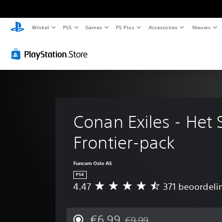
Winkel
PS5
Games
PS Plus
Accessoires
Nieuws
Conan Exiles - Het 
Frontier-pack
Funcom Oslo AS
PS4
4.47
371 beoordeli
G
e
m
i
€6,99
€9,99