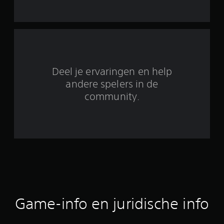
u
i
t
3
Deel je ervaringen en help
5
andere spelers in de
community.
b
e
o
o
r
d
Game-info en juridische info
e