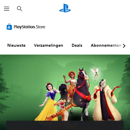
Z
o
e
k
e
n
Nieuwste
Verzamelingen
Deals
Abonnementen