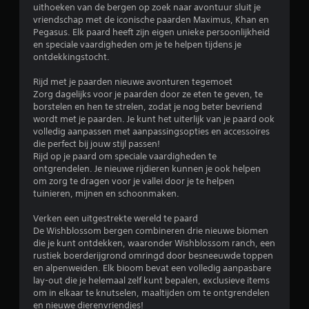
uithoeken van de bergen op zoek naar avontuur sluit je
vriendschap met de iconische paarden Maximus, Khan en
Pegasus. Elk paard heeft zijn eigen unieke persoonlijkheid
en speciale vaardigheden om je te helpen tijdens je
ontdekkingstocht.
Rijd met je paarden nieuwe avonturen tegemoet
Zorg dagelijks voor je paarden door ze eten te geven, te
borstelen en hen te strelen, zodat je nog beter bevriend
wordt met je paarden. Je kunt het uiterlijk van je paard ook
volledig aanpassen met aanpassingsopties en accessoires
die perfect bij jouw stijl passen!
Rijd op je paard om speciale vaardigheden te
ontgrendelen. Je nieuwe rijdieren kunnen je ook helpen
om zorg te dragen voor je vallei door je te helpen
tuinieren, mijnen en schoonmaken.
Verken een uitgestrekte wereld te paard
De Wishblossom bergen combineren drie nieuwe biomen
die je kunt ontdekken, waaronder Wishblossom ranch, een
rustiek boerderijgrond omringd door besneeuwde toppen
en alpenweiden. Elk bioom bevat een volledig aanpasbare
lay-out die je helemaal zelf kunt bepalen, exclusieve items
om in elkaar te knutselen, maaltijden om te ontgrendelen
en nieuwe dierenvriendjes!