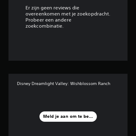
.
Er zijn geen reviews die
overeenkomen met je zoekopdracht.
7
Probeer een andere
zoekcombinatie.
7
/
5
s
t
Disney Dreamlight Valley: Wishblossom Ranch
e
r
r
Meld je aan om te beoordelen
e
n