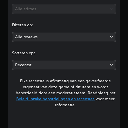
b
Alle edities
e
Filteren op:
o
Alle reviews
o
r
Sorteren op:
d
Recentst
e
Elke recensie is afkomstig van een geverifieerde
l
eigenaar van deze game of dit item en wordt
i
beoordeeld door een moderatieteam. Raadpleeg het
Beleid inzake beoordelingen en recensies
voor meer
n
informatie.
g
3