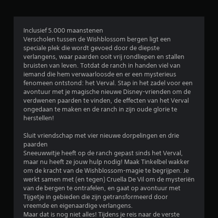
l
i
Inclusief 5.000 maanstenen
Verscholen tussen de Wishblossom bergen ligt een
n
speciale plek die wordt gevoed door de diepste
verlangens, waar paarden ooit vrij rondliepen en stallen
g
bruisten van leven. Totdat de ranch in handen viel van
iemand die hem verwaarloosde en er een mysterieus
e
fenomeen ontstond: het Verval. Stap in het zadel voor een
avontuur met je magische nieuwe Disney-vrienden om de
n
verdwenen paarden te vinden, de effecten van het Verval
ongedaan te maken en de ranch in zijn oude glorie te
herstellen!
Sluit vriendschap met vier nieuwe dorpelingen en drie
paarden
Sneeuwwitje heeft op de ranch gepast sinds het Verval,
maar nu heeft ze jouw hulp nodig! Maak Tinkelbel wakker
om de kracht van de Wishblossom-magie te begrijpen. Je
werkt samen met (en tegen) Cruella De Vil om de mysteriën
van de bergen te ontrafelen, en gaat op avontuur met
Tijgetje in gebieden die zijn getransformeerd door
vreemde en eigenaardige verlangens.
Maar dat is nog niet alles! Tijdens je reis naar de verste