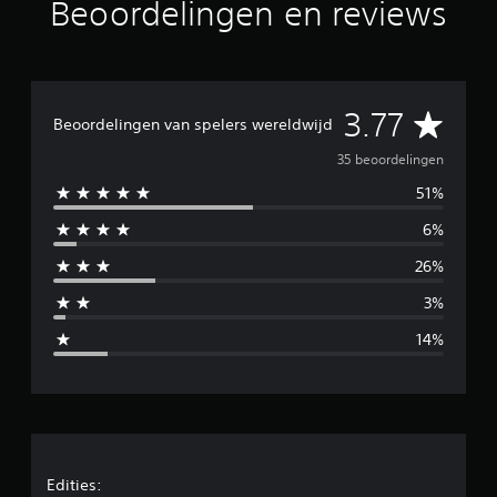
r
Beoordelingen en reviews
d
e
l
i
n
G
3.77
g
Beoordelingen van spelers wereldwijd
e
e
35 beoordelingen
n
51%
m
6%
i
26%
d
3%
d
14%
e
l
d
e
Edities: