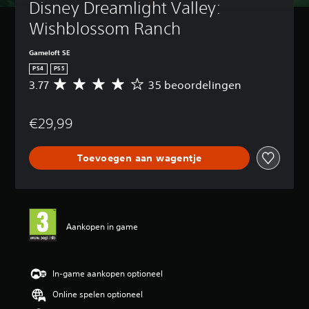
Disney Dreamlight Valley: 
Wishblossom Ranch
Gameloft SE
PS4
PS5
3.77
35 beoordelingen
G
e
m
€29,99
i
d
d
Toevoegen aan wagentje
e
l
d
e
b
e
Aankopen in game
o
o
r
d
In-game aankopen optioneel
e
Online spelen optioneel
l
i