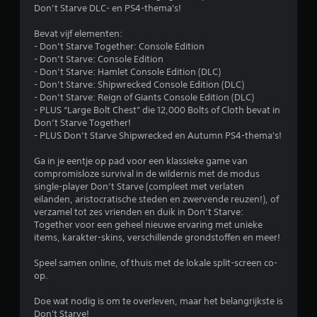
e
Don’t Starve DLC- en PS4-thema's!
l
Bevat vijf elementen:
- Don’t Starve Together: Console Edition
i
- Don’t Starve: Console Edition
- Don’t Starve: Hamlet Console Edition (DLC)
n
- Don’t Starve: Shipwrecked Console Edition (DLC)
- Don’t Starve: Reign of Giants Console Edition (DLC)
g
- PLUS “Large Bolt Chest” die 12,000 Bolts of Cloth bevat in
Don’t Starve Together!
e
- PLUS Don’t Starve Shipwrecked en Autumn PS4-thema's!
n
Ga in je eentje op pad voor een klassieke game van
compromisloze survival in de wildernis met de modus
single-player Don’t Starve (compleet met verlaten
eilanden, aristocratische steden en zwervende reuzen!), of
verzamel tot zes vrienden en duik in Don’t Starve:
Together voor een geheel nieuwe ervaring met unieke
items, karakter-skins, verschillende grondstoffen en meer!
Speel samen online, of thuis met de lokale split-screen co-
op.
Doe wat nodig is om te overleven, maar het belangrijkste is
Don't Starve!