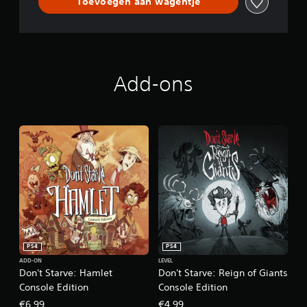
Toevoegen aan wagentje
E
d
i
t
i
o
n
Add-ons
PS4
PS4
ADD-ON
LEVEL
Don't Starve: Hamlet
Don't Starve: Reign of Giants
Console Edition
Console Edition
€6,99
€4,99