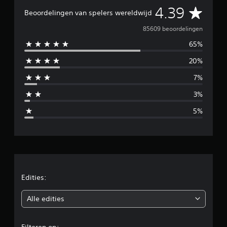
G
4.39
Beoordelingen van spelers wereldwijd
e
85609 beoordelingen
65%
m
20%
i
7%
d
3%
d
5%
e
l
d
e
Edities:
b
Alle edities
e
Filteren op: