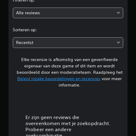
o
Alle reviews
o
r
Sorteren op:
d
Recentst
e
Elke recensie is afkomstig van een geverifieerde
l
eigenaar van deze game of dit item en wordt
i
beoordeeld door een moderatieteam. Raadpleeg het
Beleid inzake beoordelingen en recensies
voor meer
n
informatie.
g
4
.
Er zijn geen reviews die
overeenkomen met je zoekopdracht.
3
Probeer een andere
zoekcombinatie.