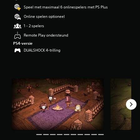
i
Speel met maximaal 6 onlinespelers met PS Plus
n
g
Online spelen optioneel
4
1 - 2 spelers
.
3
Remote Play ondersteund
9
PS4-versie
/
5
DUALSHOCK 4-trilling
s
t
e
r
r
e
n
u
i
t
8
5
K
b
e
o