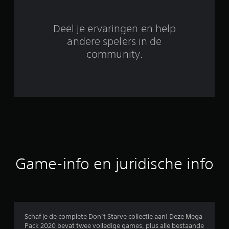
t
8
Deel je ervaringen en help
5
andere spelers in de
community.
6
0
9
b
e
o
Game-info en juridische info
o
r
d
Schaf je de complete Don’t Starve collectie aan! Deze Mega
Pack 2020 bevat twee volledige games, plus alle bestaande