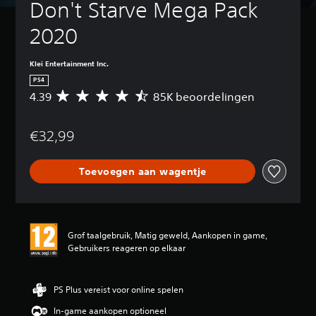
Don't Starve Mega Pack 
2020
Klei Entertainment Inc.
PS4
4.39
85K beoordelingen
G
e
m
€32,99
i
d
d
Toevoegen aan wagentje
e
l
d
e
b
Grof taalgebruik, Matig geweld, Aankopen in game,
e
Gebruikers reageren op elkaar
o
o
r
d
PS Plus vereist voor online spelen
e
In-game aankopen optioneel
l