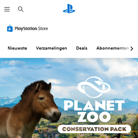
Z
o
e
k
e
n
Nieuwste
Verzamelingen
Deals
Abonnementen