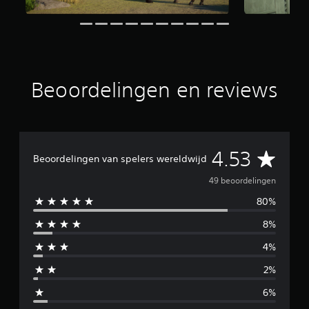
n
u
i
t
4
9
Beoordelingen en reviews
b
e
o
o
r
d
G
4.53
e
Beoordelingen van spelers wereldwijd
l
e
49 beoordelingen
i
n
80%
m
g
e
8%
i
n
4%
d
2%
d
6%