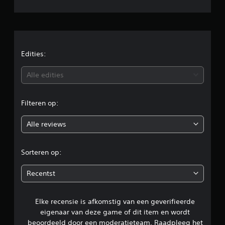
e
l
d
e
Edities:
b
Alle edities
e
Filteren op:
o
Alle reviews
o
r
Sorteren op:
d
Recentst
e
Elke recensie is afkomstig van een geverifieerde
l
eigenaar van deze game of dit item en wordt
i
beoordeeld door een moderatieteam. Raadpleeg het