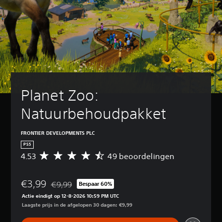
Planet Zoo: 
Natuurbehoudpakket
FRONTIER DEVELOPMENTS PLC
PS5
4.53
49 beoordelingen
G
e
m
€3,99
i
€9,99
Bespaar 60%
Korting ten opzichte van de oorspronkelijke prijs va
d
Actie eindigt op 12-8-2026 10:59 PM UTC
d
Laagste prijs in de afgelopen 30 dagen: €9,99
e
l