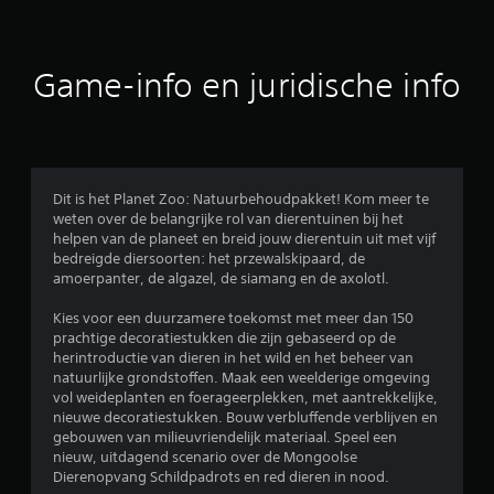
r
d
Game-info en juridische info
e
l
i
Dit is het Planet Zoo: Natuurbehoudpakket! Kom meer te
weten over de belangrijke rol van dierentuinen bij het
n
helpen van de planeet en breid jouw dierentuin uit met vijf
bedreigde diersoorten: het przewalskipaard, de
g
amoerpanter, de algazel, de siamang en de axolotl.
e
Kies voor een duurzamere toekomst met meer dan 150
prachtige decoratiestukken die zijn gebaseerd op de
n
herintroductie van dieren in het wild en het beheer van
natuurlijke grondstoffen. Maak een weelderige omgeving
vol weideplanten en foerageerplekken, met aantrekkelijke,
nieuwe decoratiestukken. Bouw verbluffende verblijven en
gebouwen van milieuvriendelijk materiaal. Speel een
nieuw, uitdagend scenario over de Mongoolse
Dierenopvang Schildpadrots en red dieren in nood.