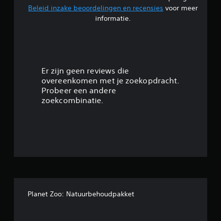
Beleid inzake beoordelingen en recensies
voor meer
n
informatie.
g
4
.
Er zijn geen reviews die
overeenkomen met je zoekopdracht.
5
Probeer een andere
zoekcombinatie.
3
/
5
s
t
Planet Zoo: Natuurbehoudpakket
e
r