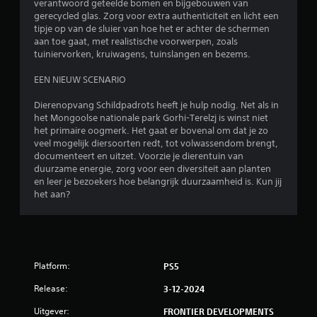
verantwoord geteelde bomen en bijgebouwen van
gerecycled glas. Zorg voor extra authenticiteit en licht een
tipje op van de sluier van hoe het er achter de schermen
aan toe gaat, met realistische voorwerpen, zoals
tuiniervorken, kruiwagens, tuinslangen en bezems.
EEN NIEUW SCENARIO
Dierenopvang Schildpadrots heeft je hulp nodig. Net als in
het Mongoolse nationale park Gorhi-Terelzj is winst niet
het primaire oogmerk. Het gaat er bovenal om dat je zo
veel mogelijk diersoorten redt, tot volwassendom brengt,
documenteert en uitzet. Voorzie je dierentuin van
duurzame energie, zorg voor een diversiteit aan planten
en leer je bezoekers hoe belangrijk duurzaamheid is. Kun jij
het aan?
Platform:
PS5
Release:
3-12-2024
Uitgever:
FRONTIER DEVELOPMENTS