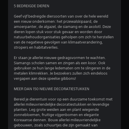
5 BEDREIGDE DIEREN
Geef vijf bedreigde diersoorten van over de hele wereld
een nieuw onderkomen: het przewalskipaard, de
amoerpanter, de algazel, de siamang en de axolotl. Deze
dieren lopen stuk voor stuk gevaar en worden door
natuurbehoudorganisaties geholpen om zich te herstellen
van de negatieve gevolgen van klimaatverandering,
stropers en habitatverlies.
Er staan je allerlei nieuwe gedragsvormen te wachten.
Siamangs scholen samen en zingen als een koor. Ook
gebruiken ze hun lange ledematen om te slingeren in de
metalen klimrekken. Je bezoekers zullen zich eindeloos
vergapen aan deze speelse gibbons!
MEER DAN 150 NIEUWE DECORATIESTUKKEN
Bereid je dierentuin voor op een duurzame toekomst met
allerlei milieuvriendelijke decoratiestukken en levendige
planten. Leg grote weiden aan en plant wiegende
zonnebloemen, fruitige vijgenbomen en elegante
Koreaanse dennen. Bouw allerlei milieuvriendelijke
gebouwen, zoals schuurtjes die zijn gemaakt van