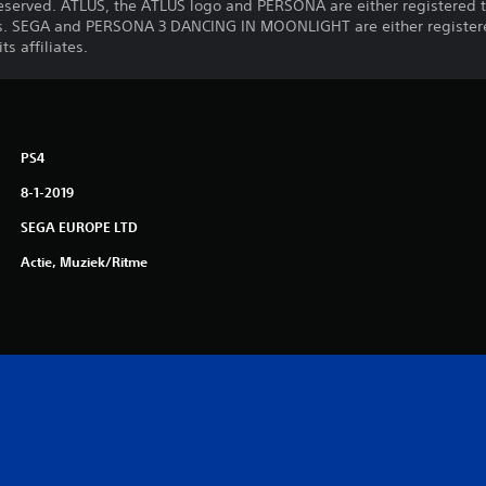
reserved. ATLUS, the ATLUS logo and PERSONA are either registered 
iates. SEGA and PERSONA 3 DANCING IN MOONLIGHT are either registe
ts affiliates.
PS4
8-1-2019
SEGA EUROPE LTD
Actie, Muziek/ritme