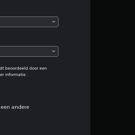
b
e
o
o
r
d
rdt beoordeeld door een
r informatie.
e
l
i
 een andere
n
g