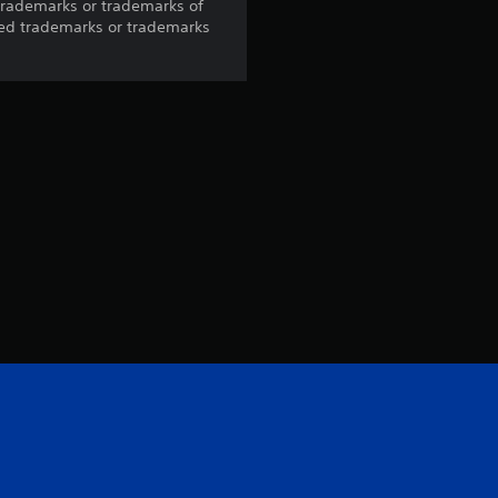
trademarks or trademarks of
e
red trademarks or trademarks
l
i
n
g
e
n