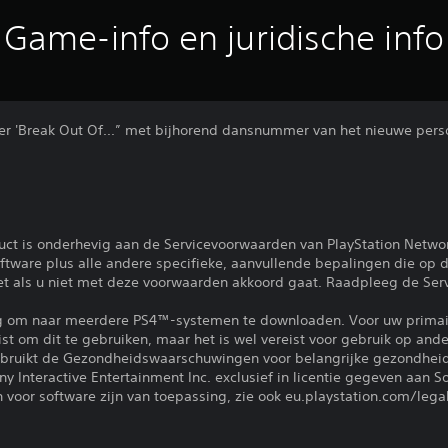
Game-info en juridische info
r 'Break Out Of...” met bijhorend dansnummer van het nieuwe pers
uct is onderhevig aan de Servicevoorwaarden van PlayStation Netwo
tware plus alle andere specifieke, aanvullende bepalingen die op d
iet als u niet met deze voorwaarden akkoord gaat. Raadpleeg de Se
ng om naar meerdere PS4™-systemen te downloaden. Voor uw primai
eist om dit te gebruiken, maar het is wel vereist voor gebruik op a
gebruikt de Gezondheidswaarschuwingen voor belangrijke gezondheid
 Interactive Entertainment Inc. exclusief in licentie gegeven aan S
voor software zijn van toepassing, zie ook eu.playstation.com/legal