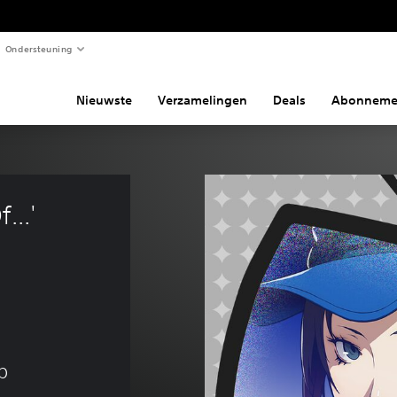
Ondersteuning
Nieuwste
Verzamelingen
Deals
Abonneme
...' 
n
p