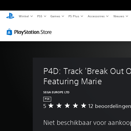
Winkel
PS5
Games
PS Plus
Accessoires
Nieuws
P4D: Track 'Break Out Of
Featuring Marie
SEGA EUROPE LTD
PS4
5
12 beoordelinge
G
e
m
Niet beschikbaar voor aankoo
i
d