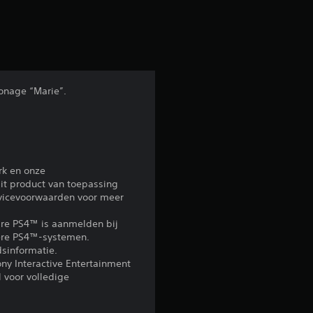
u
i
t
1
onage “Marie”.
2
b
rk en onze
e
it product van toepassing
rvicevoorwaarden voor meer
o
re PS4™ is aanmelden bij
o
ndere PS4™-systemen.
sinformatie.
ony Interactive Entertainment
r
 voor volledige
d