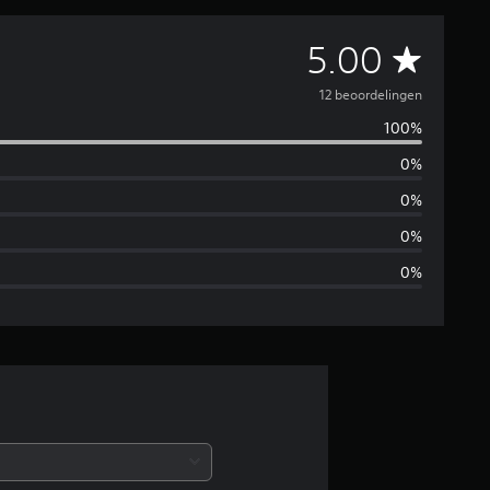
G
5.00
e
12 beoordelingen
100%
m
0%
i
0%
d
0%
0%
d
e
l
d
e