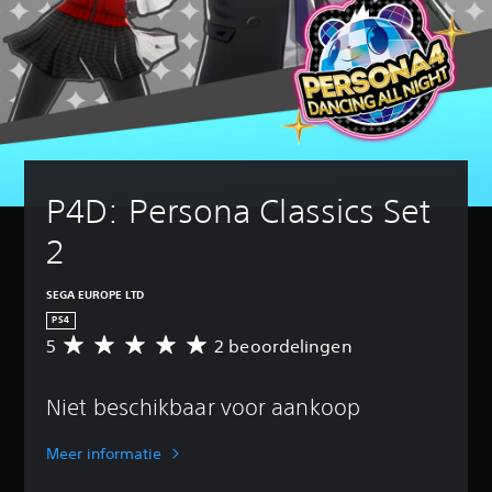
P4D: Persona Classics Set 
2
SEGA EUROPE LTD
PS4
5
2 beoordelingen
G
e
m
Niet beschikbaar voor aankoop
i
d
d
Meer informatie
e
l