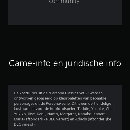
community.
r
d
e
l
i
n
Game-info en juridische info
g
e
n
De kostuums uit de “Persona Classics Set 2” werden
ontworpen gebaseerd op kleurpaletten van bepaalde
personages uit de Persona-serie. Dit is een dertiendelige
kostuumset voor de hoofdrolspeler, Teddie, Yosuke, Chie,
Yukiko, Rise, Kanji, Naoto, Margaret, Nanako, Kanami,
Marie (afzonderlijke DLC vereist) en Adachi (afzonderlijke
DLC vereist).