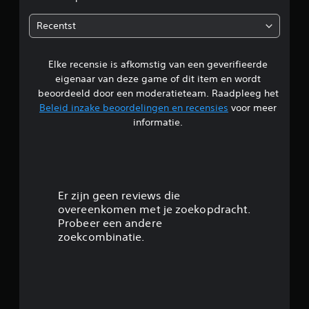
d
Recentst
e
Elke recensie is afkomstig van een geverifieerde
l
eigenaar van deze game of dit item en wordt
i
beoordeeld door een moderatieteam. Raadpleeg het
Beleid inzake beoordelingen en recensies
voor meer
n
informatie.
g
5
/
Er zijn geen reviews die
overeenkomen met je zoekopdracht.
5
Probeer een andere
zoekcombinatie.
s
t
e