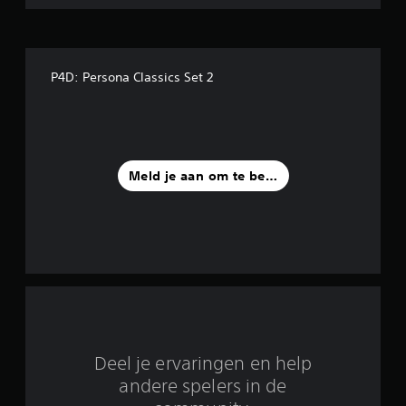
r
r
P4D: Persona Classics Set 2
e
n
u
Meld je aan om te beoordelen
i
t
2
b
e
o
Deel je ervaringen en help
o
andere spelers in de