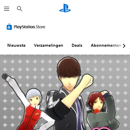
Z
o
e
k
e
n
Nieuwste
Verzamelingen
Deals
Abonnementen