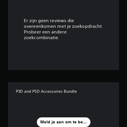
g
4
.
Er zijn geen reviews die
overeenkomen met je zoekopdracht.
5
Probeer een andere
zoekcombinatie.
/
5
s
t
e
P3D and P5D Accessories Bundle
r
r
e
Meld je aan om te beoordelen
n