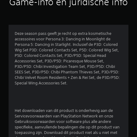
Game-info en juridische info
i
n
g
Deze season pass geeft je recht op extra kosmetische
accessoires voor Persona 3: Dancing in Moonlight de
e
Persona 5: Dancing in Starlight. Inclusief de P3D: Colored
Wig Set P3D: Colored Contacts Set, P5D: Colored Wig Set,
n
P5D: Colored Contacts Set, P3D/P5D: Special Head
Accessories Set, P3D/P5D: Picaresque Mouse Set,
P3D/P5D: Chibi Investigation Team Set, P3D/P5D: Chibi
SEES Set, P3D/P5D: Chibi Phantom Thieves Set, P3D/P5D:
Chibi Velvet Room Residents + Zen & Rei Set, de P3D/P5D:
Special Wing Accessories Set.
Het downloaden van dit product is onderhevig aan de
Servicevoorwaarden van PlayStation Network en onze
Gebruiksvoorwaarden voor software plus alle andere
specifieke, aanvullende bepalingen die op dit product van
toepassing zijn. Download dit product niet als u niet met