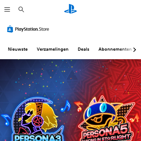
Z
o
e
k
e
n
Nieuwste
Verzamelingen
Deals
Abonnementen