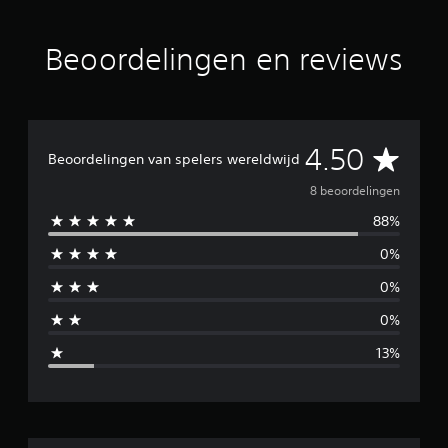
u
i
t
Beoordelingen en reviews
8
b
e
o
o
G
4.50
r
Beoordelingen van spelers wereldwijd
d
e
8 beoordelingen
e
l
88%
m
i
n
0%
i
g
e
0%
d
n
0%
d
13%
e
l