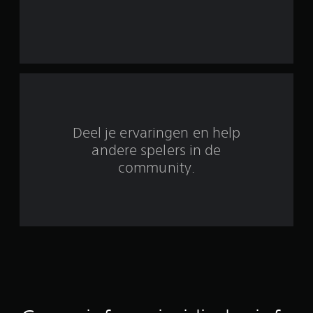
u
i
t
8
b
Deel je ervaringen en help
e
andere spelers in de
community.
o
o
r
d
e
l