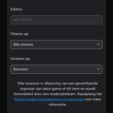
d
e
Edities:
b
Alle edities
e
Filteren op:
o
Alle reviews
o
r
Sorteren op:
d
Recentst
e
Elke recensie is afkomstig van een geverifieerde
l
eigenaar van deze game of dit item en wordt
i
beoordeeld door een moderatieteam. Raadpleeg het
Beleid inzake beoordelingen en recensies
voor meer
n
informatie.