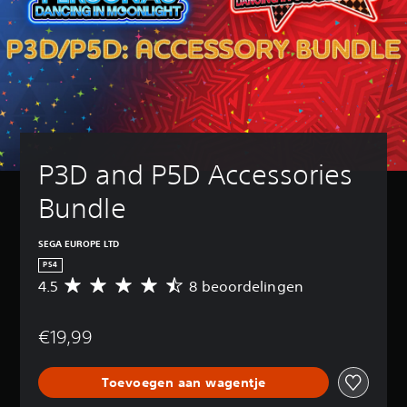
P3D and P5D Accessories 
Bundle
SEGA EUROPE LTD
PS4
4.5
8 beoordelingen
G
e
m
€19,99
i
d
d
Toevoegen aan wagentje
e
l