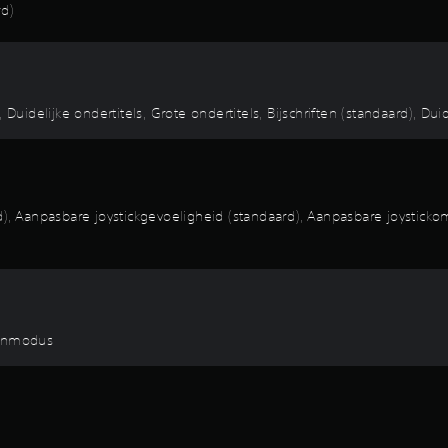
d)
Duidelijke ondertitels, Grote ondertitels, Bijschriften (standaard), Duide
Aanpasbare joystickgevoeligheid (standaard), Aanpasbare joystickomk
fenmodus