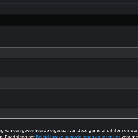
tig van een geverifieerde eigenaar van deze game of dit item en wo
m. Raadpleeg het
Beleid inzake beoordelingen en recensies
voor mee