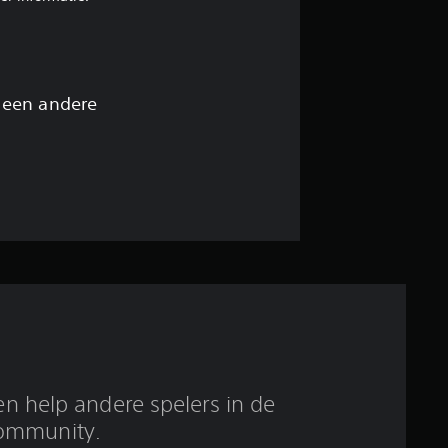
e
l
i
 een andere
n
g
1
/
5
s
t
en help andere spelers in de
ommunity.
e