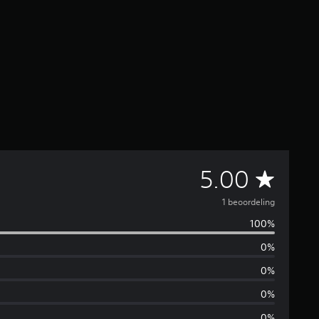
G
5.00
e
1 beoordeling
100%
m
0%
i
0%
d
0%
0%