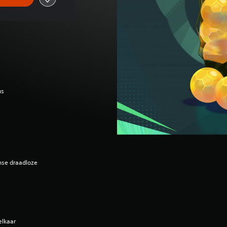
us
ense draadloze
elkaar