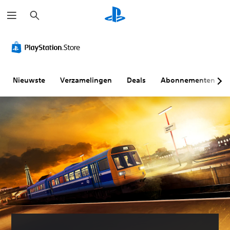
Z
o
e
k
e
n
Nieuwste
Verzamelingen
Deals
Abonnementen