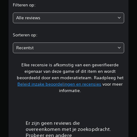
Filteren op:
o
Alle reviews
o
r
Sorteren op:
d
Recentst
e
Elke recensie is afkomstig van een geverifieerde
l
eigenaar van deze game of dit item en wordt
i
beoordeeld door een moderatieteam. Raadpleeg het
Beleid inzake beoordelingen en recensies
voor meer
n
informatie.
g
4
.
Er zijn geen reviews die
overeenkomen met je zoekopdracht.
7
Probeer een andere