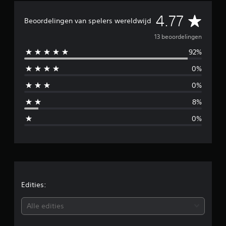
r
G
4.77
d
Beoordelingen van spelers wereldwijd
e
e
l
13 beoordelingen
i
92%
m
n
g
0%
i
e
n
0%
d
8%
d
0%
e
l
d
e
Edities:
b
Alle edities
e