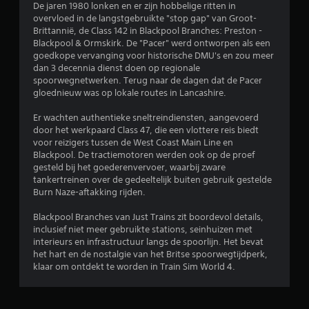
De jaren 1980 lonken en er zijn hobbelige ritten in
n
overvloed in de langstgebruikte "stop gap" van Groot-
Brittannië, de Class 142 in Blackpool Branches: Preston -
g
Blackpool & Ormskirk. De "Pacer" werd ontworpen als een
goedkope vervanging voor historische DMU's en zou meer
e
dan 3 decennia dienst doen op regionale
spoorwegnetwerken. Terug naar de dagen dat de Pacer
n
gloednieuw was op lokale routes in Lancashire.
Er wachten authentieke sneltreindiensten, aangevoerd
door het werkpaard Class 47, die een vlottere reis biedt
voor reizigers tussen de West Coast Main Line en
Blackpool. De tractiemotoren werden ook op de proef
gesteld bij het goederenvervoer, waarbij zware
tankertreinen over de gedeeltelijk buiten gebruik gestelde
Burn Naze-aftakking rijden.
Blackpool Branches van Just Trains zit boordevol details,
inclusief niet meer gebruikte stations, seinhuizen met
interieurs en infrastructuur langs de spoorlijn. Het bevat
het hart en de nostalgie van het Britse spoorwegtijdperk,
klaar om ontdekt te worden in Train Sim World 4.