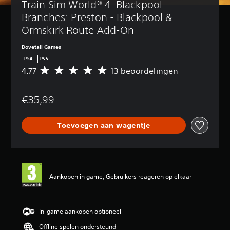
Train Sim World® 4: Blackpool 
Branches: Preston - Blackpool & 
Ormskirk Route Add-On
Dovetail Games
PS4
PS5
4.77
13 beoordelingen
G
e
m
€35,99
i
d
d
Toevoegen aan wagentje
e
l
d
e
b
e
Aankopen in game, Gebruikers reageren op elkaar
o
o
r
d
In-game aankopen optioneel
e
Offline spelen ondersteund
l