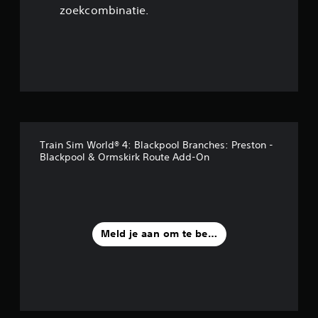
zoekcombinatie.
7
/
5
s
t
Train Sim World® 4: Blackpool Branches: Preston -
e
Blackpool & Ormskirk Route Add-On
r
r
e
Meld je aan om te beoordelen
n
u
i