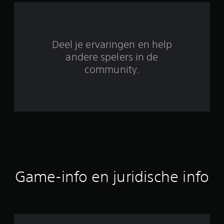
t
1
Deel je ervaringen en help
3
andere spelers in de
b
community.
e
o
o
r
d
Game-info en juridische info
e
l
i