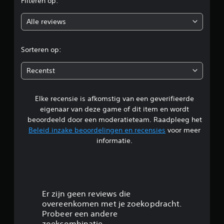
Filteren op:
o
Alle reviews
o
r
Sorteren op:
d
Recentst
e
Elke recensie is afkomstig van een geverifieerde
l
eigenaar van deze game of dit item en wordt
i
beoordeeld door een moderatieteam. Raadpleeg het
Beleid inzake beoordelingen en recensies
voor meer
n
informatie.
g
4
.
Er zijn geen reviews die
overeenkomen met je zoekopdracht.
5
Probeer een andere
zoekcombinatie.