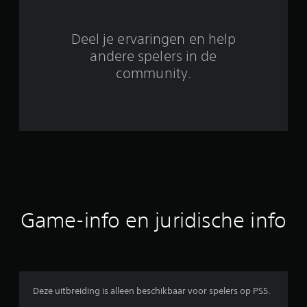
t
2
Deel je ervaringen en help
2
andere spelers in de
community.
b
e
o
o
r
d
Game-info en juridische info
e
l
i
Deze uitbreiding is alleen beschikbaar voor spelers op PS5.