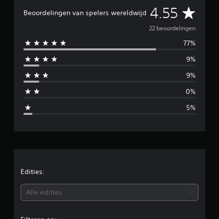
r
G
4.55
d
Beoordelingen van spelers wereldwijd
e
e
l
22 beoordelingen
i
77%
m
n
g
9%
i
e
n
9%
d
0%
d
5%
e
l
d
e
Edities:
b
Alle edities
e