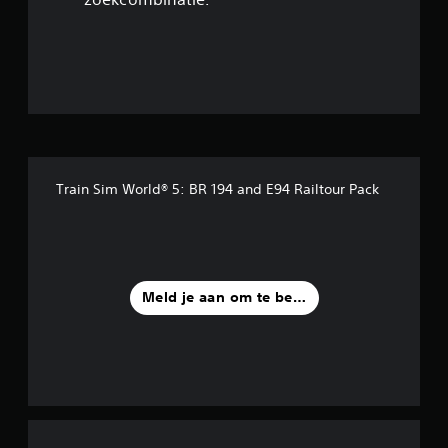
5
/
5
s
t
Train Sim World® 5: BR 194 and E94 Railtour Pack
e
r
r
Meld je aan om te beoordelen
e
n
u
i