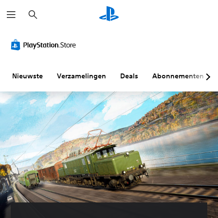
Z
o
e
k
e
n
Nieuwste
Verzamelingen
Deals
Abonnementen