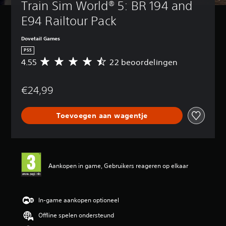
Train Sim World® 5: BR 194 and 
E94 Railtour Pack
Dovetail Games
PS5
4.55
22 beoordelingen
G
e
m
€24,99
i
d
d
Toevoegen aan wagentje
e
l
d
e
b
e
Aankopen in game, Gebruikers reageren op elkaar
o
o
r
d
In-game aankopen optioneel
e
Offline spelen ondersteund
l
i