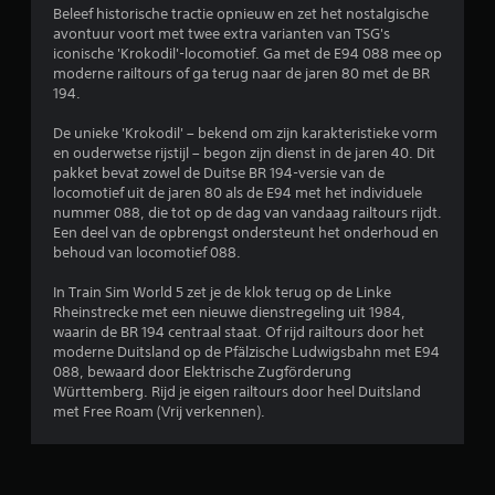
n
Beleef historische tractie opnieuw en zet het nostalgische
avontuur voort met twee extra varianten van TSG's
g
iconische 'Krokodil'-locomotief. Ga met de E94 088 mee op
moderne railtours of ga terug naar de jaren 80 met de BR
e
194.
n
De unieke 'Krokodil' – bekend om zijn karakteristieke vorm
en ouderwetse rijstijl – begon zijn dienst in de jaren 40. Dit
pakket bevat zowel de Duitse BR 194-versie van de
locomotief uit de jaren 80 als de E94 met het individuele
nummer 088, die tot op de dag van vandaag railtours rijdt.
Een deel van de opbrengst ondersteunt het onderhoud en
behoud van locomotief 088.
In Train Sim World 5 zet je de klok terug op de Linke
Rheinstrecke met een nieuwe dienstregeling uit 1984,
waarin de BR 194 centraal staat. Of rijd railtours door het
moderne Duitsland op de Pfälzische Ludwigsbahn met E94
088, bewaard door Elektrische Zugförderung
Württemberg. Rijd je eigen railtours door heel Duitsland
met Free Roam (Vrij verkennen).