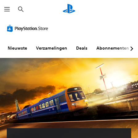
Z
o
e
k
e
n
Nieuwste
Verzamelingen
Deals
Abonnementen