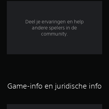
t
5
Deel je ervaringen en help
5
andere spelers in de
b
community.
e
o
o
r
d
Game-info en juridische info
e
l
i