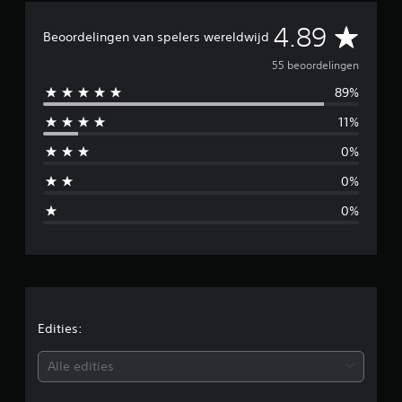
r
G
4.89
d
Beoordelingen van spelers wereldwijd
e
e
l
55 beoordelingen
i
89%
m
n
g
11%
i
e
n
0%
d
0%
d
0%
e
l
d
e
Edities:
b
Alle edities
e