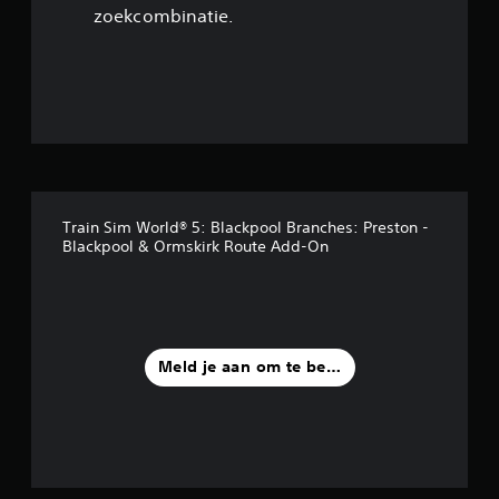
zoekcombinatie.
9
/
5
s
t
Train Sim World® 5: Blackpool Branches: Preston -
e
Blackpool & Ormskirk Route Add-On
r
r
e
Meld je aan om te beoordelen
n
u
i