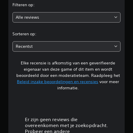
Filteren op:
o
Alle reviews
o
r
Sorteren op:
d
Recentst
e
Elke recensie is afkomstig van een geverifieerde
l
eigenaar van deze game of dit item en wordt
i
beoordeeld door een moderatieteam. Raadpleeg het
Beleid inzake beoordelingen en recensies
voor meer
n
informatie.
g
4
.
Er zijn geen reviews die
overeenkomen met je zoekopdracht.
8
Probeer een andere