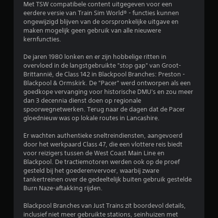
Met TSW compatibele content uitgegeven voor een
n
eerdere versie van Train Sim World® - functies kunnen
ongewijzigd blijven van de oorspronkelijke uitgave en
g
maken mogelijk geen gebruik van alle nieuwere
kernfuncties.
e
De jaren 1980 lonken en er zijn hobbelige ritten in
n
overvloed in de langstgebruikte "stop gap" van Groot-
Brittannië, de Class 142 in Blackpool Branches: Preston -
Blackpool & Ormskirk. De "Pacer" werd ontworpen als een
goedkope vervanging voor historische DMU's en zou meer
dan 3 decennia dienst doen op regionale
spoorwegnetwerken. Terug naar de dagen dat de Pacer
gloednieuw was op lokale routes in Lancashire.
Er wachten authentieke sneltreindiensten, aangevoerd
door het werkpaard Class 47, die een vlottere reis biedt
voor reizigers tussen de West Coast Main Line en
Blackpool. De tractiemotoren werden ook op de proef
gesteld bij het goederenvervoer, waarbij zware
tankertreinen over de gedeeltelijk buiten gebruik gestelde
Burn Naze-aftakking rijden.
Blackpool Branches van Just Trains zit boordevol details,
inclusief niet meer gebruikte stations, seinhuizen met