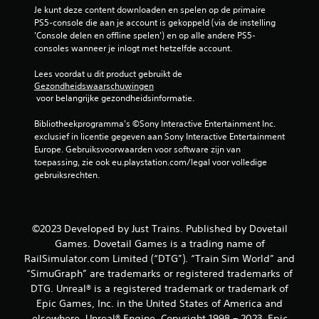
Je kunt deze content downloaden en spelen op de primaire 
PS5-console die aan je account is gekoppeld (via de instelling 
'Console delen en offline spelen') en op alle andere PS5-
consoles wanneer je inlogt met hetzelfde account.
Lees voordat u dit product gebruikt de 
Gezondheidswaarschuwingen
 voor belangrijke gezondheidsinformatie.
Bibliotheekprogramma's ©Sony Interactive Entertainment Inc. 
exclusief in licentie gegeven aan Sony Interactive Entertainment 
Europe. Gebruiksvoorwaarden voor software zijn van 
toepassing, zie ook eu.playstation.com/legal voor volledige 
gebruiksrechten.
©2023 Developed by Just Trains. Published by Dovetail
Games. Dovetail Games is a trading name of
RailSimulator.com Limited (“DTG”). “Train Sim World” and
“SimuGraph” are trademarks or registered trademarks of
DTG. Unreal® is a registered trademark or trademark of
Epic Games, Inc. in the United States of America and
elsewhere. Unreal® Engine, Copyright 1998 – 2023, Epic