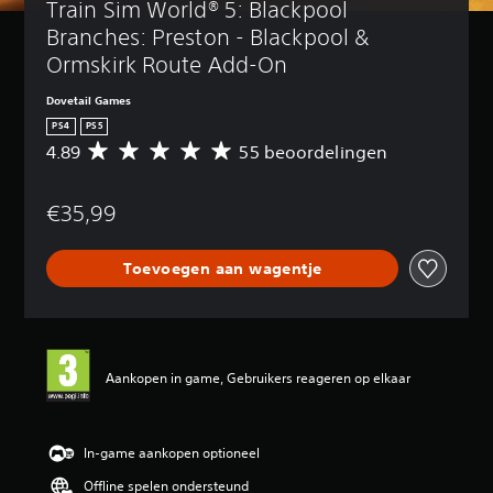
Train Sim World® 5: Blackpool 
Branches: Preston - Blackpool & 
Ormskirk Route Add-On
Dovetail Games
PS4
PS5
4.89
55 beoordelingen
G
e
m
€35,99
i
d
d
Toevoegen aan wagentje
e
l
d
e
b
e
Aankopen in game, Gebruikers reageren op elkaar
o
o
r
d
In-game aankopen optioneel
e
Offline spelen ondersteund
l