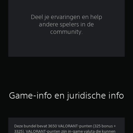
e
o
Deel je ervaringen en help
o
andere spelers in de
community.
r
d
e
l
i
n
Game-info en juridische info
g
e
n
Deze bundel bevat 3650 VALORANT-punten (325 bonus +
3325). VALORANT-punten zijn in-game valuta die kunnen