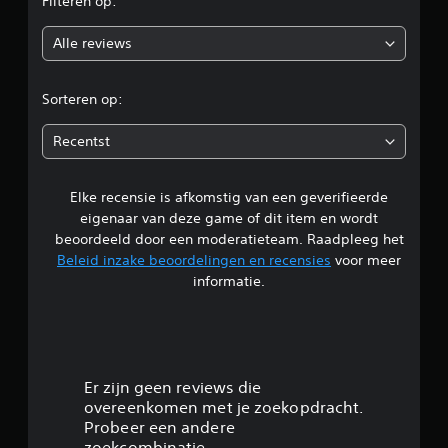
Filteren op:
o
Alle reviews
o
r
Sorteren op:
d
Recentst
e
Elke recensie is afkomstig van een geverifieerde
l
eigenaar van deze game of dit item en wordt
i
beoordeeld door een moderatieteam. Raadpleeg het
Beleid inzake beoordelingen en recensies
voor meer
n
informatie.
g
5
/
Er zijn geen reviews die
overeenkomen met je zoekopdracht.
5
Probeer een andere
zoekcombinatie.