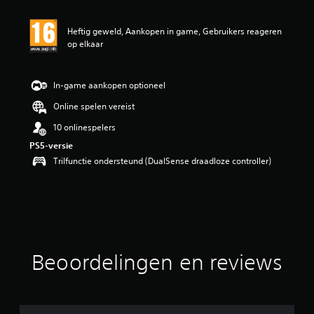
e
b
e
Heftig geweld, Aankopen in game, Gebruikers reageren
o
op elkaar
o
r
d
In-game aankopen optioneel
e
l
Online spelen vereist
i
10 onlinespelers
n
g
PS5-versie
5
Trilfunctie ondersteund (DualSense draadloze controller)
/
5
s
t
e
r
r
e
Beoordelingen en reviews
n
u
i
t