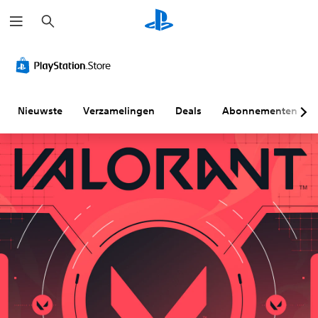
Z
o
e
k
e
n
Nieuwste
Verzamelingen
Deals
Abonnementen