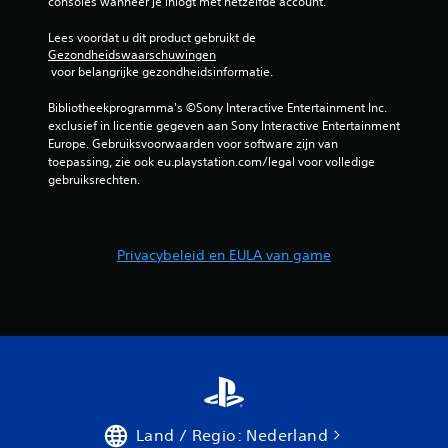
consoles wanneer je inlogt met hetzelfde account.
Lees voordat u dit product gebruikt de 
Gezondheidswaarschuwingen
 voor belangrijke gezondheidsinformatie.
Bibliotheekprogramma's ©Sony Interactive Entertainment Inc. 
exclusief in licentie gegeven aan Sony Interactive Entertainment 
Europe. Gebruiksvoorwaarden voor software zijn van 
toepassing, zie ook eu.playstation.com/legal voor volledige 
gebruiksrechten.
Privacybeleid en EULA van game
Land / Regio: Nederland