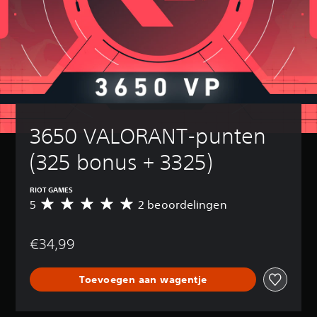
3650 VALORANT-punten 
(325 bonus + 3325)
RIOT GAMES
5
2 beoordelingen
G
e
m
€34,99
i
d
d
Toevoegen aan wagentje
e
l
d