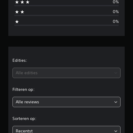
0%
b
0%
e
0%
o
o
r
d
Edities:
e
Alle edities
l
Filteren op:
i
Alle reviews
n
g
Sorteren op:
e
Recentst