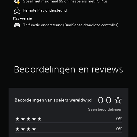
Speel met maximaal 99 onlinespelers met PS Plus
Remote Play ondersteund
PS5-versie
Trilfunctie ondersteund (DualSense draadloze controller)
Beoordelingen en reviews
G
0.0
Beoordelingen van spelers wereldwijd
e
Geen beoordelingen
0%
e
0%
n