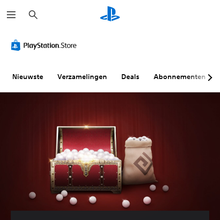
Z
o
e
k
e
n
Nieuwste
Verzamelingen
Deals
Abonnementen