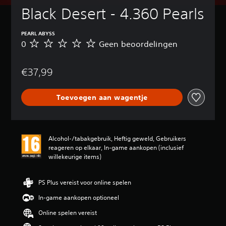
Black Desert - 4.360 Pearls
PEARL ABYSS
0
Geen beoordelingen
G
e
e
€37,99
n
b
e
Toevoegen aan wagentje
o
o
r
d
e
Alcohol-/tabakgebruik, Heftig geweld, Gebruikers
l
reageren op elkaar, In-game aankopen (inclusief
i
willekeurige items)
n
g
e
PS Plus vereist voor online spelen
n
In-game aankopen optioneel
Online spelen vereist