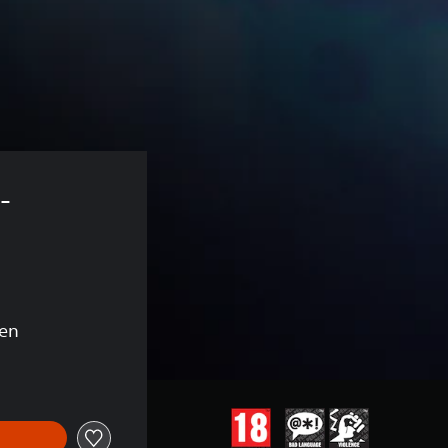
-
gen