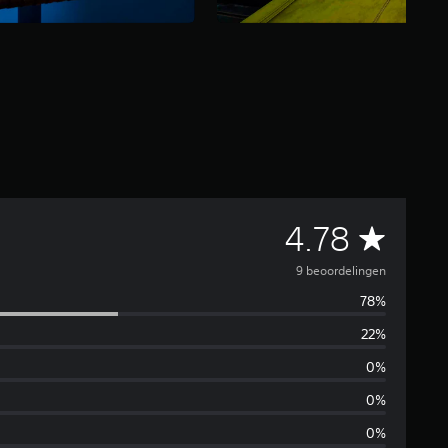
G
4.78
e
9 beoordelingen
78%
m
22%
i
0%
d
0%
0%
d