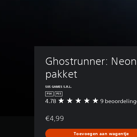
Ghostrunner: Neon
pakket
505 GAMES S.R.L.
PS4
PS5
4.78
9 beoordelin
G
e
m
€4,99
i
d
d
Toevoegen aan wagentje
e