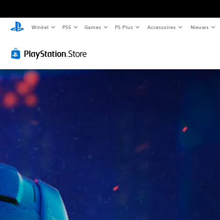
Winkel
PS5
Games
PS Plus
Accessoires
Nieuws