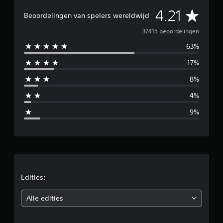
G
4.21
Beoordelingen van spelers wereldwijd
e
37415 beoordelingen
63%
m
17%
i
8%
d
4%
d
9%
e
l
d
e
Edities:
b
Alle edities
e