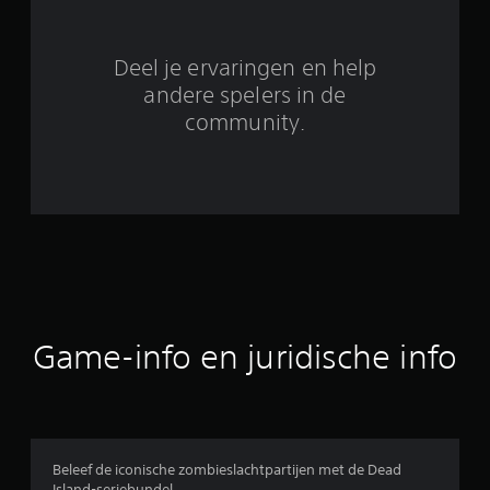
t
3
Deel je ervaringen en help
7
andere spelers in de
community.
4
1
5
b
e
o
Game-info en juridische info
o
r
d
Beleef de iconische zombieslachtpartijen met de Dead
Island-seriebundel.