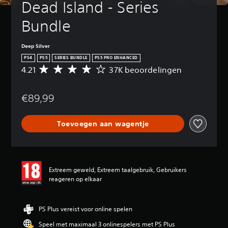
Dead Island - Series 
Bundle
Deep Silver
PS4
PS5
SERIES BUNDLE
PS5 PRO ENHANCED
4.21
37K beoordelingen
G
e
m
€89,99
i
d
d
Toevoegen aan wagentje
e
l
d
e
b
Extreem geweld, Extreem taalgebruik, Gebruikers
e
reageren op elkaar
o
o
r
d
PS Plus vereist voor online spelen
e
Speel met maximaal 3 onlinespelers met PS Plus
l