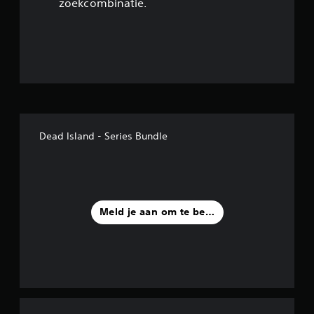
zoekcombinatie.
1
/
5
s
t
Dead Island - Series Bundle
e
r
r
Meld je aan om te beoordelen
e
n
u
i