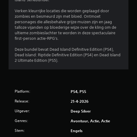
e
Verken kleurrijke locaties die worden geplaagd door
l
zombies en besmeurd zijn met bloed. Ontmoet
personages die allesbehalve grijze muizen zijn en jaag
i
talloze vijanden op bloederige wijze over de kling om de
ultieme zombieslachter te worden in deze spectaculaire
n
first-person actie-RPG's.
g
Deze bundel bevat Dead Island Definitive Edition (PS4),
Dead Island: Riptide Definitive Edition (PS4) en Dead Island
e
2 Ultimate Edition (PS5).
n
Platform:
PS4, PS5
Release:
21-4-2026
Uitgever:
Deep Silver
Genres:
Avontuur, Actie, Actie
Stem:
Engels