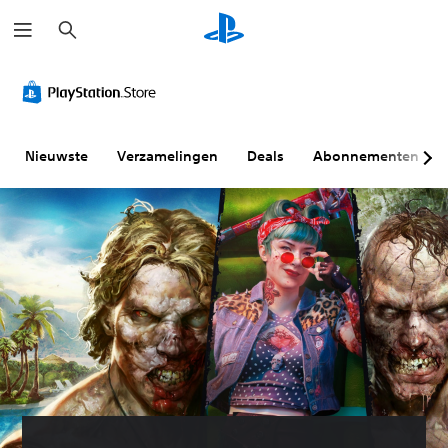
Z
o
e
k
e
n
Nieuwste
Verzamelingen
Deals
Abonnementen