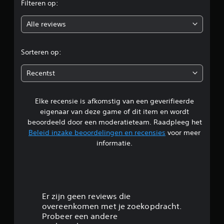
Filteren op:
o
Alle reviews
o
r
Sorteren op:
d
Recentst
e
Elke recensie is afkomstig van een geverifieerde
l
eigenaar van deze game of dit item en wordt
i
beoordeeld door een moderatieteam. Raadpleeg het
Beleid inzake beoordelingen en recensies
voor meer
n
informatie.
g
4
.
Er zijn geen reviews die
overeenkomen met je zoekopdracht.
2
Probeer een andere