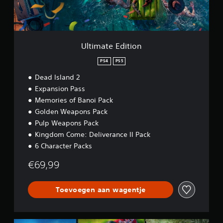
d
i
t
i
o
Ultimate Edition
n
PS4
PS5
Dead Island 2
Expansion Pass
Memories of Banoi Pack
Golden Weapons Pack
Pulp Weapons Pack
Kingdom Come: Deliverance II Pack
6 Character Packs
€69,99
Toevoegen aan wagentje