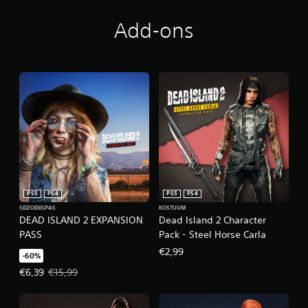
Add-ons
PS5
PS4
PS5
PS4
SEIZOENSPAS
KOSTUUM
DEAD ISLAND 2 EXPANSION
Dead Island 2 Character
PASS
Pack - Steel Horse Carla
€2,99
-60%
Actieprijs: €6,39. Oorspronkelijke prijs: €15,99.
€6,39
€15,99