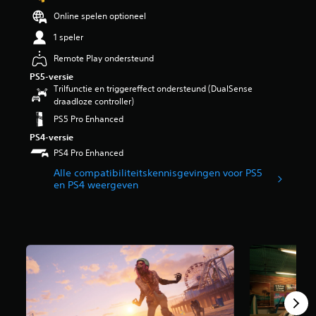
i
Online spelen optioneel
n
g
1 speler
4
Remote Play ondersteund
.
2
PS5-versie
1
Trilfunctie en triggereffect ondersteund (DualSense
/
draadloze controller)
5
PS5 Pro Enhanced
s
t
PS4-versie
e
PS4 Pro Enhanced
r
Alle compatibiliteitskennisgevingen voor PS5
r
en PS4 weergeven
e
n
u
i
t
3
7
K
b
e
o